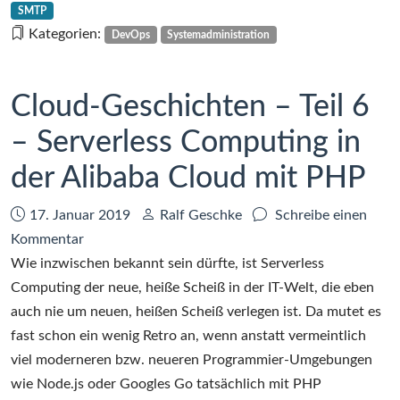
7
SMTP
–
Kategorien:
DevOps
Systemadministration
Mails
aus
Südostasien
Cloud-Geschichten – Teil 6
– Serverless Computing in
der Alibaba Cloud mit PHP
Datum:
Autor:
17. Januar 2019
Ralf Geschke
Schreibe einen
zu
Kommentar
Cloud-
Wie inzwischen bekannt sein dürfte, ist Serverless
Geschichten
Computing der neue, heiße Scheiß in der IT-Welt, die eben
–
auch nie um neuen, heißen Scheiß verlegen ist. Da mutet es
Teil
fast schon ein wenig Retro an, wenn anstatt vermeintlich
6
viel moderneren bzw. neueren Programmier-Umgebungen
–
wie Node.js oder Googles Go tatsächlich mit PHP