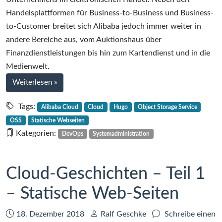
Alibaba
Handelsplattformen für Business-to-Business und Business-
und
to-Customer breitet sich Alibaba jedoch immer weiter in
die
andere Bereiche aus, vom Auktionshaus über
40
Finanzdienstleistungen bis hin zum Kartendienst und in die
Services
Medienwelt.
bei
Weiterlesen
»
Cloud-
Geschichten
Tags:
Alibaba Cloud
Cloud
Hugo
Object Storage Service
–
OSS
Statische Webseiten
Teil
Kategorien:
DevOps
Systemadministration
2
–
Alibaba
Cloud-Geschichten – Teil 1
und
– Statische Web-Seiten
die
40
Services
Datum:
Autor:
18. Dezember 2018
Ralf Geschke
Schreibe einen