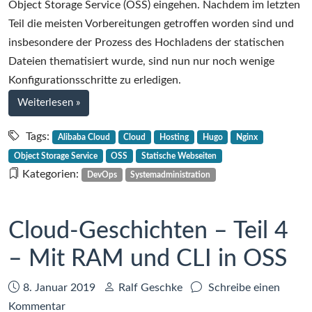
–
Object Storage Service (OSS) eingehen. Nachdem im letzten
Teil
Teil die meisten Vorbereitungen getroffen worden sind und
5
insbesondere der Prozess des Hochladens der statischen
–
Dateien thematisiert wurde, sind nun nur noch wenige
Hosting
Konfigurationsschritte zu erledigen.
mit
bei
Weiterlesen
»
Object
Cloud-
Storage
Geschichten
Tags:
Alibaba Cloud
Cloud
Hosting
Hugo
Nginx
–
Service
Object Storage Service
OSS
Statische Webseiten
Teil
(OSS)
Kategorien:
DevOps
Systemadministration
5
–
Hosting
Cloud-Geschichten – Teil 4
mit
– Mit RAM und CLI in OSS
Object
Storage
Service
Datum:
Autor:
8. Januar 2019
Ralf Geschke
Schreibe einen
(OSS)
zu
Kommentar