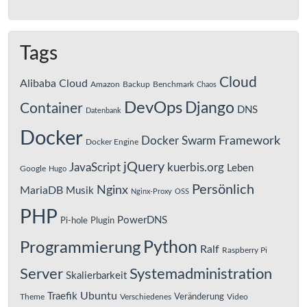
Tags
Cloud
Alibaba Cloud
Amazon
Backup
Benchmark
Chaos
DevOps
Django
Container
DNS
Datenbank
Docker
Framework
Docker Swarm
Docker Engine
jQuery
JavaScript
kuerbis.org
Leben
Google
Hugo
Persönlich
Nginx
MariaDB
Musik
Nginx-Proxy
OSS
PHP
PowerDNS
Pi-hole
Plugin
Python
Programmierung
Ralf
Raspberry Pi
Server
Systemadministration
Skalierbarkeit
Ubuntu
Traefik
Veränderung
Theme
Verschiedenes
Video