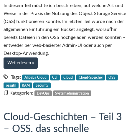
Cloud-
In diesem Teil möchte ich beschreiben, auf welche Art und
Geschichten
Weise in der Praxis die Nutzung des Object Storage Service
–
(OSS) funktionieren könnte. Im letzten Teil wurde nach der
Teil
allgemeinen Einführung ein Bucket angelegt, woraufhin
4
bereits Dateien in den OSS hochgeladen werden konnten –
–
entweder per web-basierter Admin-UI oder auch per
Mit
Desktop-Anwendung.
RAM
bei
Weiterlesen
»
und
Cloud-
CLI
Geschichten
Tags:
Alibaba Cloud
CLI
Cloud
Cloud-Speicher
OSS
–
in
ossutil
RAM
Security
Teil
OSS
Kategorien:
DevOps
Systemadministration
4
–
Mit
Cloud-Geschichten – Teil 3
RAM
– OSS, das schnelle
und