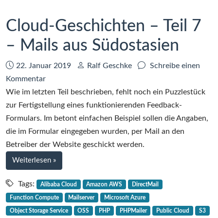
der
Alibaba
Cloud-Geschichten – Teil 7
Cloud
– Mails aus Südostasien
Datum:
Autor:
22. Januar 2019
Ralf Geschke
Schreibe einen
zu
Kommentar
Cloud-
Wie im letzten Teil beschrieben, fehlt noch ein Puzzlestück
Geschichten
zur Fertigstellung eines funktionierenden Feedback-
–
Formulars. Im betont einfachen Beispiel sollen die Angaben,
Teil
die im Formular eingegeben wurden, per Mail an den
7
Betreiber der Website geschickt werden.
–
bei
Weiterlesen
»
Mails
Cloud-
aus
Geschichten
Tags:
Alibaba Cloud
Amazon AWS
DirectMail
–
Südostasien
Function Compute
Mailserver
Microsoft Azure
Teil
Object Storage Service
OSS
PHP
PHPMailer
Public Cloud
S3