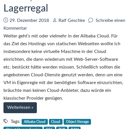
CLI
Lagerregal
in
OSS
Datum:
Autor:
29. Dezember 2018
Ralf Geschke
Schreibe einen
zu
Kommentar
Cloud-
Weiter geht’s mit oder vielmehr in der Alibaba Cloud. Für
Geschichten
das Ziel des Hostings von statischen Webseiten wollte ich
–
insbesondere keine virtuelle Maschine in der Cloud
Teil
einrichten, die dann wiederum mit Web-Server-Software
3
etc. bestückt hätte werden müssen. Schließlich sollten die
–
angebotenen Cloud-Dienste genutzt werden, denn um eine
OSS,
VM in Eigenregie mit der benötigten Software einzurichten,
das
bräuchte man keinen Cloud-Anbieter, dazu würde ein
schnelle
klassischer Provider genügen.
Lagerregal
bei
Weiterlesen
»
Cloud-
Geschichten
Tags:
Alibaba Cloud
Cloud
Object Storage
–