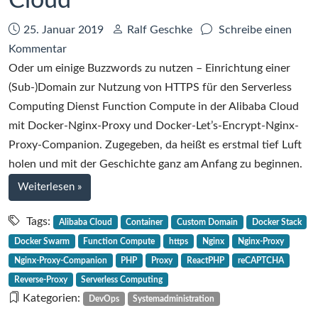
Cloud
Datum:
Autor:
25. Januar 2019
Ralf Geschke
Schreibe einen
zu
Kommentar
Ein
Oder um einige Buzzwords zu nutzen – Einrichtung einer
Proxy
(Sub-)Domain zur Nutzung von HTTPS für den Serverless
für
Computing Dienst Function Compute in der Alibaba Cloud
das
mit Docker-Nginx-Proxy und Docker-Let’s-Encrypt-Nginx-
Serverless
Proxy-Companion. Zugegeben, da heißt es erstmal tief Luft
Computing
holen und mit der Geschichte ganz am Anfang zu beginnen.
in
bei
Weiterlesen
»
der
Ein
Alibaba
Proxy
Tags:
Alibaba Cloud
Container
Custom Domain
Docker Stack
für
Cloud
Docker Swarm
Function Compute
https
Nginx
Nginx-Proxy
das
Nginx-Proxy-Companion
PHP
Proxy
ReactPHP
reCAPTCHA
Serverless
Reverse-Proxy
Serverless Computing
Computing
Kategorien:
DevOps
Systemadministration
in