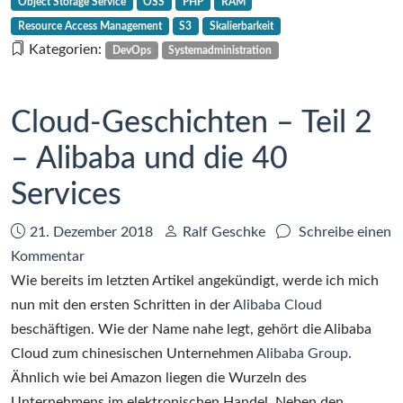
Object Storage Service
OSS
PHP
RAM
Teil
Resource Access Management
S3
Skalierbarkeit
3
Kategorien:
DevOps
Systemadministration
–
OSS,
das
Cloud-Geschichten – Teil 2
schnelle
Lagerregal
– Alibaba und die 40
Services
Datum:
Autor:
21. Dezember 2018
Ralf Geschke
Schreibe einen
zu
Kommentar
Cloud-
Wie bereits im letzten Artikel angekündigt, werde ich mich
Geschichten
nun mit den ersten Schritten in der
Alibaba Cloud
–
beschäftigen. Wie der Name nahe legt, gehört die Alibaba
Teil
Cloud zum chinesischen Unternehmen
Alibaba Group
.
2
Ähnlich wie bei Amazon liegen die Wurzeln des
–
Unternehmens im elektronischen Handel. Neben den