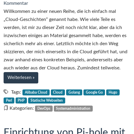
zu
Kommentar
Cloud-
Willkommen zu einer neuen Reihe, die ich einfach mal
Geschichten
„Cloud-Geschichten“ genannt habe. Wie viele Teile es
–
werden, ist mir zu dieser Zeit noch nicht klar, aber da ich
Teil
inzwischen einiges an Material gesammelt habe, werden es
1
sicherlich mehr als einer. Letztlich möchte ich den Weg
–
skizzieren, der mich einerseits in die Cloud geführt hat, und
Statische
zwar anhand eines konkreten Beispiels, andererseits aber
Web-
auch wieder aus der Cloud heraus. Zumindest teilweise.
Seiten
bei
Weiterlesen
»
Cloud-
Geschichten
Tags:
Alibaba Cloud
Cloud
Golang
Google Go
Hugo
–
Perl
PHP
Statische Webseiten
Teil
Kategorien:
DevOps
Systemadministration
1
–
Statische
Einrichtung von Pi-hole mit