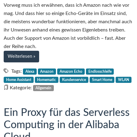
Vorweg muss ich erwähnen, dass ich Amazon nach wie vor
mag. Und dass hier so einige Echo-Geräte im Einsatz sind,
die meistens wunderbar funktionieren, aber manchmal auch
ihr Unwesen anhand eines gewissen Eigenlebens treiben.
Auch der Support von Amazon ist vorbildlich – fast. Aber
der Reihe nach.
bei
Weiterlesen
»
Im
Informationsdschungel
Tags:
Alexa
Amazon
Amazon Echo
Endlosschleife
von
Home Assistant
Homematic
Kundenservice
Smart Home
WLAN
Amazon
Kategorie:
Allgemein
(Hallo,
Echo!)
Ein Proxy für das Serverless
Computing in der Alibaba