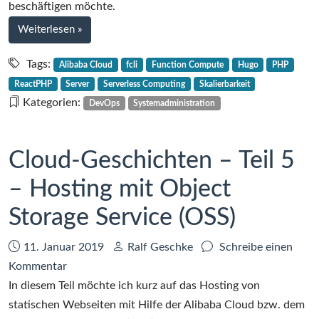
Serverless
beschäftigen möchte.
Computing
bei
Weiterlesen
»
in
Cloud-
der
Geschichten
Tags:
Alibaba Cloud
fcli
Function Compute
Hugo
PHP
–
Alibaba
ReactPHP
Server
Serverless Computing
Skalierbarkeit
Teil
Cloud
Kategorien:
DevOps
Systemadministration
6
mit
–
PHP
Serverless
Cloud-Geschichten – Teil 5
Computing
– Hosting mit Object
in
der
Storage Service (OSS)
Alibaba
Cloud
Datum:
Autor:
11. Januar 2019
Ralf Geschke
Schreibe einen
mit
zu
Kommentar
PHP
Cloud-
In diesem Teil möchte ich kurz auf das Hosting von
Geschichten
statischen Webseiten mit Hilfe der Alibaba Cloud bzw. dem