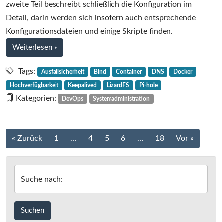
zweite Teil beschreibt schließlich die Konfiguration im
Detail, darin werden sich insofern auch entsprechende
Konfigurationsdateien und einige Skripte finden.
bei
Weiterlesen
»
Einrichtung
von
Tags:
Ausfallsicherheit
Bind
Container
DNS
Docker
Pi-
Hochverfügbarkeit
Keepalived
LizardFS
Pi-hole
hole
Kategorien:
DevOps
Systemadministration
mit
keepalived
und
Beitrags-
« Zurück
1
…
4
5
6
…
18
Vor »
Docker-
Navigation
Containern,
Teil
1
Suche nach: