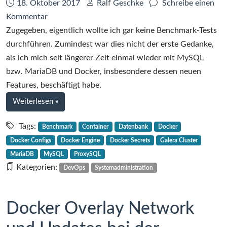
Datum:
Autor:
18. Oktober 2017
Ralf Geschke
Schreibe einen
von
zu
Kommentar
2
Benchmarking
Zugegeben, eigentlich wollte ich gar keine Benchmark-Tests
MariaDB
durchführen. Zumindest war dies nicht der erste Gedanke,
mit
als ich mich seit längerer Zeit einmal wieder mit MySQL
(&
bzw. MariaDB und Docker, insbesondere dessen neuen
ohne)
Features, beschäftigt habe.
ProxySQL
bei
Weiterlesen
»
mit
Benchmarking
(&
MariaDB
Tags:
Benchmark
Container
Datenbank
Docker
mit
ohne)
Docker Configs
Docker Engine
Docker Secrets
Galera Cluster
(&
Docker,
MariaDB
MySQL
ProxySQL
ohne)
Teil
Kategorien:
DevOps
Systemadministration
ProxySQL
1
mit
von
(&
Docker Overlay Network
2
ohne)
Docker,