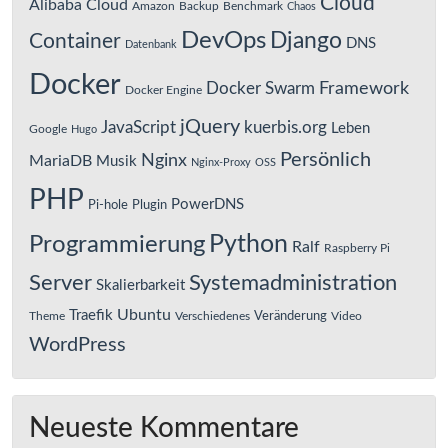
Cloud
Alibaba Cloud
Amazon
Backup
Benchmark
Chaos
DevOps
Django
Container
DNS
Datenbank
Docker
Framework
Docker Swarm
Docker Engine
jQuery
JavaScript
kuerbis.org
Leben
Google
Hugo
Persönlich
Nginx
MariaDB
Musik
Nginx-Proxy
OSS
PHP
PowerDNS
Pi-hole
Plugin
Python
Programmierung
Ralf
Raspberry Pi
Server
Systemadministration
Skalierbarkeit
Ubuntu
Traefik
Veränderung
Theme
Verschiedenes
Video
WordPress
Neueste Kommentare