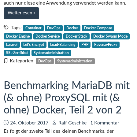
Proxy-
auch nur diese eine Anwendung verwendet werden kann.
Companion
bei
Weiterlesen
»
im
Howto:
Docker
Nginx-
Tags:
Container
DevOps
Docker
Docker Compose
Proxy
Swarm
Docker Engine
Docker Service
Docker Stack
Docker Swarm Mode
und
Mode
Laravel
Let's Encrypt
Load-Balancing
PHP
Reverse-Proxy
Nginx-
auf
SSL-Zertifikat
Systemadministration
Proxy-
einem
Kategorien:
DevOps
Systemadministration
Companion
Host
im
Docker
Benchmarking MariaDB mit
Swarm
Mode
(& ohne) ProxySQL mit (&
auf
ohne) Docker, Teil 2 von 2
einem
Host
Datum:
Autor:
24. Oktober 2017
Ralf Geschke
1 Kommentar
Es folgt der zweite Teil des kleinen Benchmarks, der