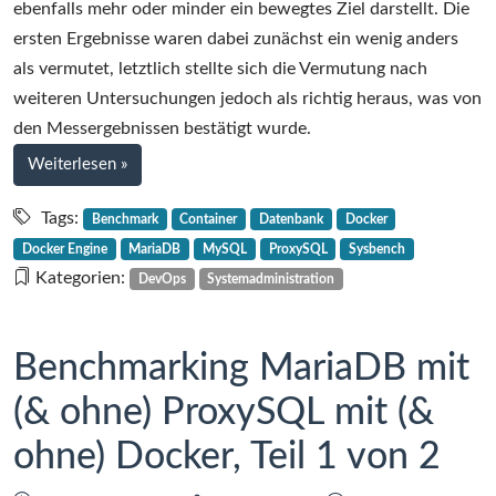
ebenfalls mehr oder minder ein bewegtes Ziel darstellt. Die
ersten Ergebnisse waren dabei zunächst ein wenig anders
als vermutet, letztlich stellte sich die Vermutung nach
weiteren Untersuchungen jedoch als richtig heraus, was von
den Messergebnissen bestätigt wurde.
bei
Weiterlesen
»
Benchmarking
MariaDB
Tags:
Benchmark
Container
Datenbank
Docker
mit
Docker Engine
MariaDB
MySQL
ProxySQL
Sysbench
(&
Kategorien:
DevOps
Systemadministration
ohne)
ProxySQL
mit
Benchmarking MariaDB mit
(&
(& ohne) ProxySQL mit (&
ohne)
Docker,
ohne) Docker, Teil 1 von 2
Teil
2