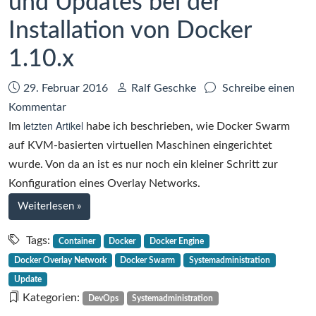
und Updates bei der
Teil
Installation von Docker
1
von
1.10.x
2
Datum:
Autor:
29. Februar 2016
Ralf Geschke
Schreibe einen
zu
Kommentar
letzten Artikel
Docker
Im
habe ich beschrieben, wie Docker Swarm
Overlay
auf KVM-basierten virtuellen Maschinen eingerichtet
Network
wurde. Von da an ist es nur noch ein kleiner Schritt zur
und
Konfiguration eines Overlay Networks.
Updates
bei
Weiterlesen
»
bei
Docker
der
Overlay
Tags:
Container
Docker
Docker Engine
Network
Installation
Docker Overlay Network
Docker Swarm
Systemadministration
und
von
Update
Updates
Docker
Kategorien:
DevOps
Systemadministration
bei