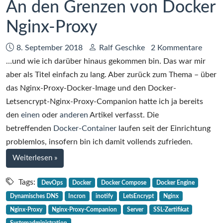
An den Grenzen von Docker
Nginx-Proxy
Datum:
Autor:
8. September 2018
Ralf Geschke
2 Kommentare
…und wie ich darüber hinaus gekommen bin. Das war mir
aber als Titel einfach zu lang. Aber zurück zum Thema – über
das Nginx-Proxy-Docker-Image und den Docker-
Letsencrypt-Nginx-Proxy-Companion hatte ich ja bereits
den
einen
oder
anderen
Artikel verfasst. Die
betreffenden
Docker-Container
laufen seit der Einrichtung
problemlos, insofern bin ich damit vollends zufrieden.
bei
Weiterlesen
»
An
den
Tags:
DevOps
Docker
Docker Compose
Docker Engine
Grenzen
Dynamisches DNS
Incron
inotify
LetsEncrypt
Nginx
von
Nginx-Proxy
Nginx-Proxy-Companion
Server
SSL-Zertifikat
Docker