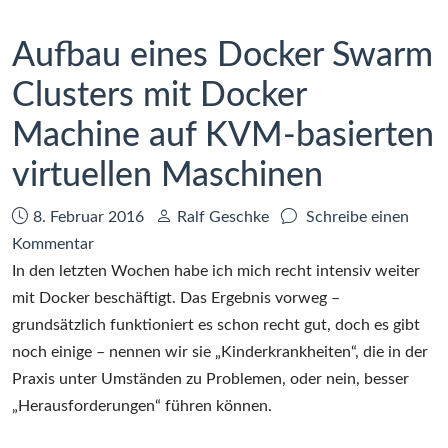
1.10.x
der
Installation
Aufbau eines Docker Swarm
von
Docker
Clusters mit Docker
1.10.x
Machine auf KVM-basierten
virtuellen Maschinen
Datum:
Autor:
8. Februar 2016
Ralf Geschke
Schreibe einen
zu
Kommentar
Aufbau
In den letzten Wochen habe ich mich recht intensiv weiter
eines
mit Docker beschäftigt. Das Ergebnis vorweg –
Docker
grundsätzlich funktioniert es schon recht gut, doch es gibt
Swarm
noch einige – nennen wir sie „Kinderkrankheiten“, die in der
Clusters
Praxis unter Umständen zu Problemen, oder nein, besser
mit
„Herausforderungen“ führen können.
Docker