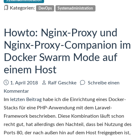
Systemadministration
Nginx-
Kategorien:
DevOps
Systemadministration
Proxy
Howto: Nginx-Proxy und
Nginx-Proxy-Companion im
Docker Swarm Mode auf
einem Host
Datum:
Autor:
1. April 2018
Ralf Geschke
Schreibe einen
zu
Kommentar
Howto:
Im
letzten Beitrag
habe ich die Einrichtung eines Docker-
Nginx-
Stacks für eine PHP-Anwendung mit dem Laravel-
Proxy
Framework beschrieben. Diese Kombination läuft schon
und
recht gut, hat allerdings den Nachteil, dass bei Nutzung des
Nginx-
Ports 80, der nach außen hin auf dem Host freigegeben ist,