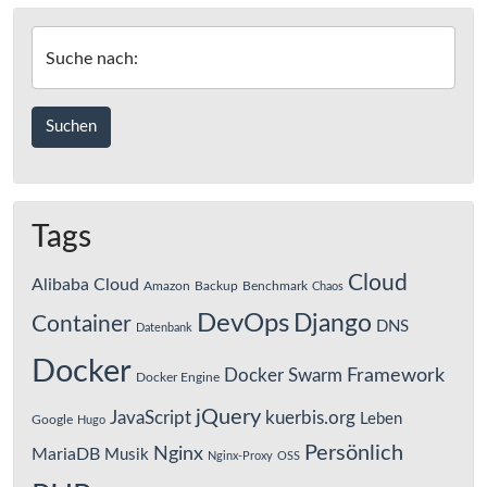
Suche nach:
Tags
Cloud
Alibaba Cloud
Amazon
Backup
Benchmark
Chaos
DevOps
Django
Container
DNS
Datenbank
Docker
Framework
Docker Swarm
Docker Engine
jQuery
JavaScript
kuerbis.org
Leben
Google
Hugo
Persönlich
Nginx
MariaDB
Musik
Nginx-Proxy
OSS