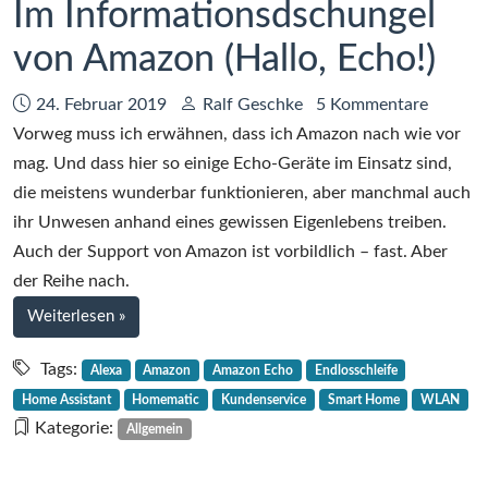
Im Informationsdschungel
von Amazon (Hallo, Echo!)
Datum:
Autor:
24. Februar 2019
Ralf Geschke
5 Kommentare
Vorweg muss ich erwähnen, dass ich Amazon nach wie vor
mag. Und dass hier so einige Echo-Geräte im Einsatz sind,
die meistens wunderbar funktionieren, aber manchmal auch
ihr Unwesen anhand eines gewissen Eigenlebens treiben.
Auch der Support von Amazon ist vorbildlich – fast. Aber
der Reihe nach.
bei
Weiterlesen
»
Im
Informationsdschungel
Tags:
Alexa
Amazon
Amazon Echo
Endlosschleife
von
Home Assistant
Homematic
Kundenservice
Smart Home
WLAN
Amazon
Kategorie:
Allgemein
(Hallo,
Echo!)