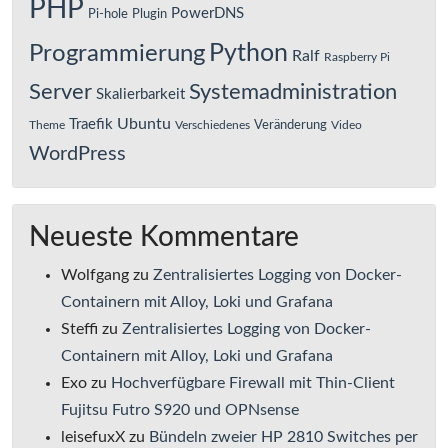
PHP
PowerDNS
Pi-hole
Plugin
Python
Programmierung
Ralf
Raspberry Pi
Server
Systemadministration
Skalierbarkeit
Ubuntu
Traefik
Veränderung
Theme
Verschiedenes
Video
WordPress
Neueste Kommentare
Wolfgang
zu
Zentralisiertes Logging von Docker-
Containern mit Alloy, Loki und Grafana
Steffi
zu
Zentralisiertes Logging von Docker-
Containern mit Alloy, Loki und Grafana
Exo
zu
Hochverfügbare Firewall mit Thin-Client
Fujitsu Futro S920 und OPNsense
leisefuxX
zu
Bündeln zweier HP 2810 Switches per