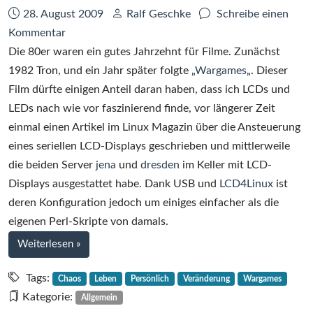
Datum:
Autor:
28. August 2009
Ralf Geschke
Schreibe einen
zu
Kommentar
Die
Die 80er waren ein gutes Jahrzehnt für Filme. Zunächst
Lehre
1982 Tron, und ein Jahr später folgte „
Wargames
„. Dieser
von
Film dürfte einigen Anteil daran haben, dass ich LCDs und
Wargames
LEDs nach wie vor faszinierend finde, vor längerer Zeit
einmal einen Artikel im Linux Magazin über die Ansteuerung
eines seriellen LCD-Displays geschrieben und mittlerweile
die beiden Server
jena
und
dresden
im Keller mit LCD-
Displays ausgestattet habe. Dank USB und
LCD4Linux
ist
deren Konfiguration jedoch um einiges einfacher als die
eigenen Perl-Skripte von damals.
bei
Weiterlesen
»
Die
Lehre
Tags:
Chaos
Leben
Persönlich
Veränderung
Wargames
von
Kategorie:
Allgemein
Wargames