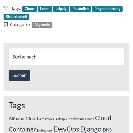
werden
Permanent
temporär…
Tags:
Chaos
Leben
Leipzig
Persönlich
Programmierung
…
Skalierbarkeit
oder
Kategorie:
Allgemein
wenn
Notlösungen
zur
Normalität
Suche nach:
werden
Tags
Cloud
Alibaba Cloud
Amazon
Backup
Benchmark
Chaos
DevOps
Django
Container
DNS
Datenbank