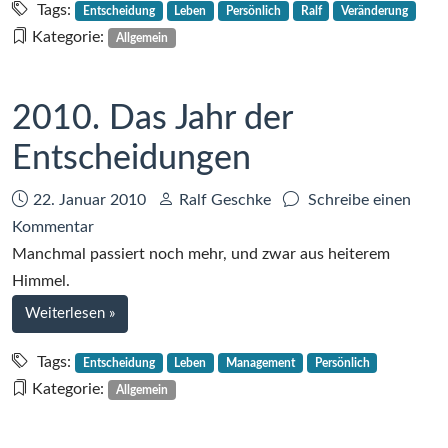
II
Tags:
Entscheidung
Leben
Persönlich
Ralf
Veränderung
Kategorie:
Allgemein
2010. Das Jahr der
Entscheidungen
Datum:
Autor:
22. Januar 2010
Ralf Geschke
Schreibe einen
zu
Kommentar
2010.
Manchmal passiert noch mehr, und zwar aus heiterem
Das
Himmel.
Jahr
bei
Weiterlesen
»
der
2010.
Entscheidungen
Das
Tags:
Entscheidung
Leben
Management
Persönlich
Jahr
Kategorie:
Allgemein
der
Entscheidungen