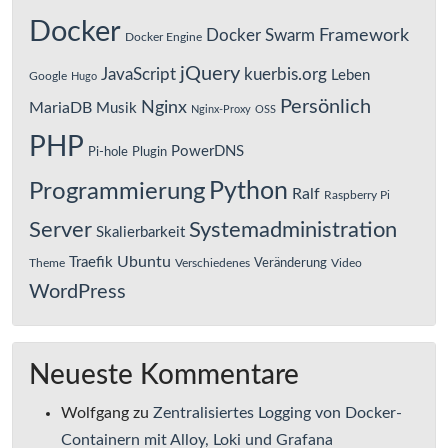
Docker
Framework
Docker Swarm
Docker Engine
jQuery
JavaScript
kuerbis.org
Leben
Google
Hugo
Persönlich
Nginx
MariaDB
Musik
Nginx-Proxy
OSS
PHP
PowerDNS
Pi-hole
Plugin
Python
Programmierung
Ralf
Raspberry Pi
Server
Systemadministration
Skalierbarkeit
Ubuntu
Traefik
Veränderung
Theme
Verschiedenes
Video
WordPress
Neueste Kommentare
Wolfgang
zu
Zentralisiertes Logging von Docker-
Containern mit Alloy, Loki und Grafana