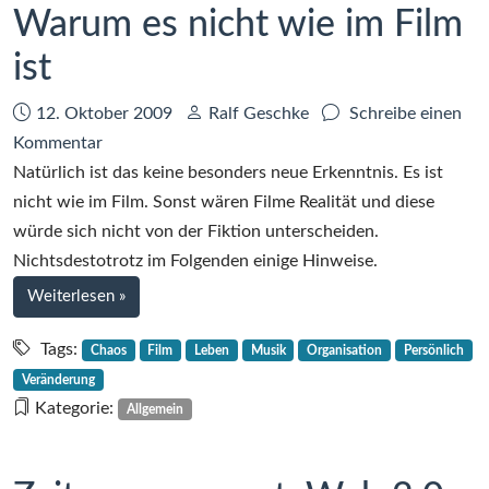
Warum es nicht wie im Film
ist
Datum:
Autor:
12. Oktober 2009
Ralf Geschke
Schreibe einen
zu
Kommentar
Warum
Natürlich ist das keine besonders neue Erkenntnis. Es ist
es
nicht wie im Film. Sonst wären Filme Realität und diese
nicht
würde sich nicht von der Fiktion unterscheiden.
wie
Nichtsdestotrotz im Folgenden einige Hinweise.
im
bei
Weiterlesen
»
Film
Warum
ist
es
Tags:
Chaos
Film
Leben
Musik
Organisation
Persönlich
nicht
Veränderung
wie
Kategorie:
Allgemein
im
Film
ist