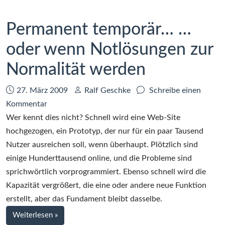
Permanent temporär… …
oder wenn Notlösungen zur
Normalität werden
Datum:
Autor:
27. März 2009
Ralf Geschke
Schreibe einen
zu
Kommentar
Permanent
Wer kennt dies nicht? Schnell wird eine Web-Site
temporär…
hochgezogen, ein Prototyp, der nur für ein paar Tausend
…
Nutzer ausreichen soll, wenn überhaupt. Plötzlich sind
oder
einige Hunderttausend online, und die Probleme sind
wenn
sprichwörtlich vorprogrammiert. Ebenso schnell wird die
Notlösungen
Kapazität vergrößert, die eine oder andere neue Funktion
zur
erstellt, aber das Fundament bleibt dasselbe.
Normalität
bei
Weiterlesen
»