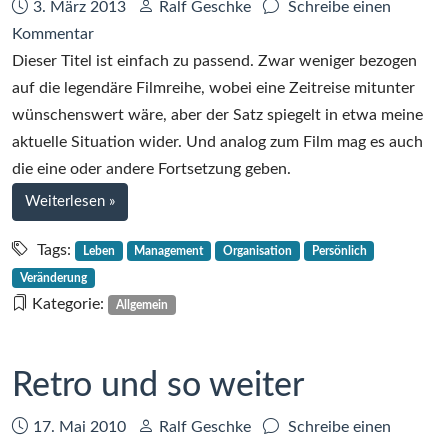
Datum:
Autor:
3. März 2013
Ralf Geschke
Schreibe einen
zu
Kommentar
Zurück
Dieser Titel ist einfach zu passend. Zwar weniger bezogen
in
auf die legendäre Filmreihe, wobei eine Zeitreise mitunter
die
wünschenswert wäre, aber der Satz spiegelt in etwa meine
Zukunft
aktuelle Situation wider. Und analog zum Film mag es auch
die eine oder andere Fortsetzung geben.
bei
Weiterlesen
»
Zurück
in
Tags:
Leben
Management
Organisation
Persönlich
die
Veränderung
Zukunft
Kategorie:
Allgemein
Retro und so weiter
Datum:
Autor:
17. Mai 2010
Ralf Geschke
Schreibe einen