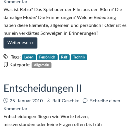
zu
Kommentar
Retro
Was ist Retro? Das Spiel oder der Film aus den 80ern? Die
und
damalige Mode? Die Erinnerungen? Welche Bedeutung
so
haben diese Elemente, allgemein und persönlich? Oder ist es
weiter
nur ein verklärtes Schwelgen in Erinnerungen?
bei
Weiterlesen
»
Retro
und
Tags:
Leben
Persönlich
Ralf
Technik
so
Kategorie:
Allgemein
weiter
Entscheidungen II
Datum:
Autor:
25. Januar 2010
Ralf Geschke
Schreibe einen
zu
Kommentar
Entscheidungen
Entscheidungen fliegen wie Worte fetzen,
II
missverstanden oder keine Fragen offen bis früh