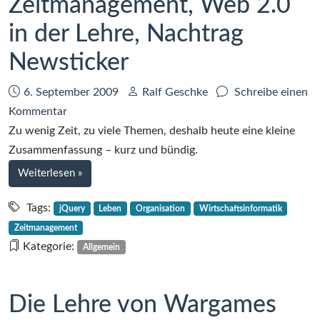
Zeitmanagement, Web 2.0
in der Lehre, Nachtrag
Newsticker
Datum:
Autor:
6. September 2009
Ralf Geschke
Schreibe einen
zu
Kommentar
Zeitmanagement,
Zu wenig Zeit, zu viele Themen, deshalb heute eine kleine
Web
Zusammenfassung – kurz und bündig.
2.0
bei
Weiterlesen
»
in
Zeitmanagement,
der
Web
Tags:
jQuery
Leben
Organisation
Wirtschaftsinformatik
2.0
Lehre,
Zeitmanagement
in
Nachtrag
Kategorie:
Allgemein
der
Newsticker
Lehre,
Nachtrag
Die Lehre von Wargames
Newsticker