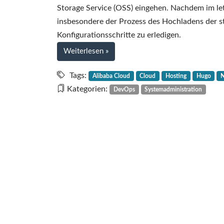
Storage Service (OSS) eingehen. Nachdem im let
insbesondere der Prozess des Hochladens der s
Konfigurationsschritte zu erledigen.
bei
Weiterlesen
»
Cloud-
Geschichten
Tags:
Alibaba Cloud
Cloud
Hosting
Hugo
N
–
Kategorien:
DevOps
Systemadministration
Teil
5
–
Hosting
mit
Object
Storage
Service
(OSS)