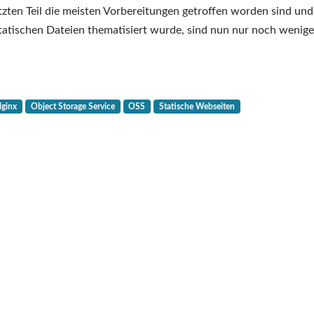
Geschichten
zten Teil die meisten Vorbereitungen getroffen worden sind und
–
tatischen Dateien thematisiert wurde, sind nun nur noch wenige
Teil
5
–
Hosting
ginx
Object Storage Service
OSS
Statische Webseiten
mit
Object
Storage
Service
(OSS)