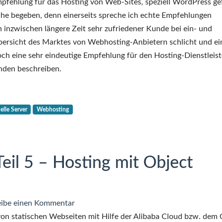
pfehlung für das Hosting von Web-Sites, speziell WordPress gef
che begeben, denn einerseits spreche ich echte Empfehlungen
ch inzwischen längere Zeit sehr zufriedener Kunde bei ein- und
Übersicht des Marktes von Webhosting-Anbietern schlicht und ei
och eine sehr eindeutige Empfehlung für den Hosting-Dienstleist
nden beschreiben.
uelle Server
Webhosting
eil 5 – Hosting mit Object
zu
ibe einen Kommentar
Cloud-
 von statischen Webseiten mit Hilfe der Alibaba Cloud bzw. dem 