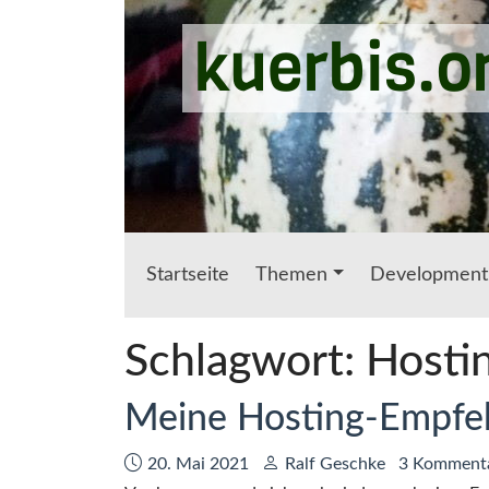
Zum Hauptinhalt springen
kuerbis.o
Startseite
Themen
Development
Schlagwort:
Hosti
Meine Hosting-Empfe
Datum:
Autor:
20. Mai 2021
Ralf Geschke
3 Komment