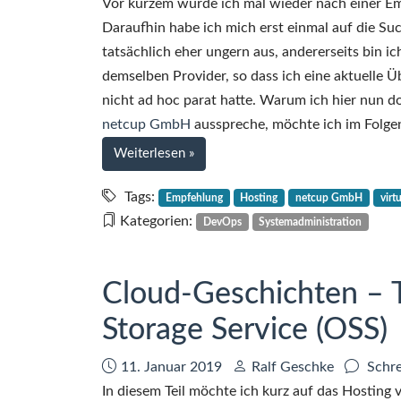
Vor kurzem wurde ich mal wieder nach einer Em
Daraufhin habe ich mich erst einmal auf die Su
tatsächlich eher ungern aus, andererseits bin i
demselben Provider, so dass ich eine aktuelle 
nicht ad hoc parat hatte. Warum ich hier nun d
netcup GmbH
ausspreche, möchte ich im Folge
bei
Weiterlesen
»
Meine
Hosting-
Tags:
Empfehlung
Hosting
netcup GmbH
virt
Empfehlung:
Kategorien:
DevOps
Systemadministration
netcup
GmbH
Cloud-Geschichten – T
Storage Service (OSS)
Datum:
Autor:
11. Januar 2019
Ralf Geschke
Schre
In diesem Teil möchte ich kurz auf das Hosting