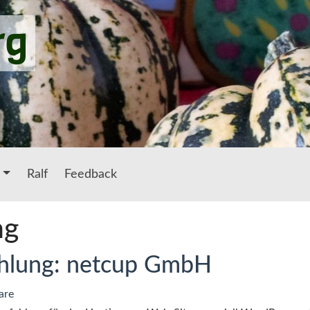
rg
Ralf
Feedback
ng
hlung: netcup GmbH
are