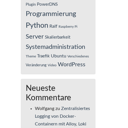
PowerDNS
Plugin
Programmierung
Python
Ralf
Raspberry Pi
Server
Skalierbarkeit
Systemadministration
Ubuntu
Traefik
Theme
Verschiedenes
WordPress
Veränderung
Video
Neueste
Kommentare
Wolfgang
zu
Zentralisiertes
Logging von Docker-
Containern mit Alloy, Loki