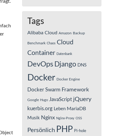
ragt.
Tags
nfach
Alibaba Cloud
Amazon
Backup
er
Cloud
Benchmark
Chaos
Container
Datenbank
DevOps
Django
DNS
Docker
Docker Engine
Framework
Docker Swarm
jQuery
JavaScript
Google
Hugo
kuerbis.org
MariaDB
Leben
Nginx
Musik
Nginx-Proxy
OSS
PHP
Persönlich
Pi-hole
Object