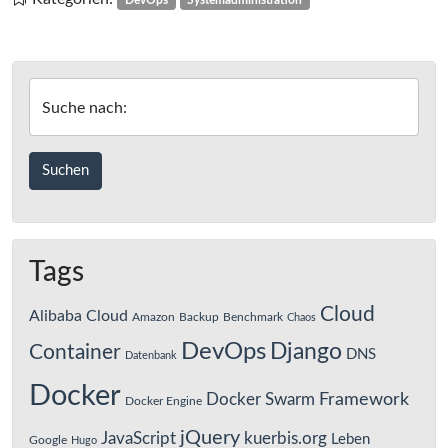
DevOps
Systemadministration
Mails
aus
Südostasien
Suche nach:
Tags
Cloud
Alibaba Cloud
Amazon
Backup
Benchmark
Chaos
DevOps
Django
Container
DNS
Datenbank
Docker
Framework
Docker Swarm
Docker Engine
jQuery
JavaScript
kuerbis.org
Leben
Google
Hugo