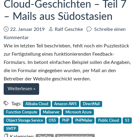
Cloud-Geschichten – Teil 7
– Mails aus Südostasien
Datum:
Autor:
22. Januar 2019
Ralf Geschke
Schreibe einen
zu
Kommentar
Cloud-
Wie im letzten Teil beschrieben, fehlt noch ein Puzzlestück
Geschichten
zur Fertigstellung eines funktionierenden Feedback-
–
Formulars. Im betont einfachen Beispiel sollen die Angaben,
Teil
die im Formular eingegeben wurden, per Mail an den
7
Betreiber der Website geschickt werden.
–
bei
Weiterlesen
»
Mails
Cloud-
aus
Geschichten
Tags:
Alibaba Cloud
Amazon AWS
DirectMail
–
Südostasien
Function Compute
Mailserver
Microsoft Azure
Teil
Object Storage Service
OSS
PHP
PHPMailer
Public Cloud
S3
7
SMTP
–
Kategorien: