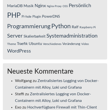
Persönlich
Nginx
MariaDB
Musik
Nginx-Proxy
OSS
PHP
PowerDNS
Pi-hole
Plugin
Python
Programmierung
Ralf
Raspberry Pi
Server
Systemadministration
Skalierbarkeit
Ubuntu
Traefik
Veränderung
Theme
Verschiedenes
Video
WordPress
Neueste Kommentare
Wolfgang
zu
Zentralisiertes Logging von Docker-
Containern mit Alloy, Loki und Grafana
Steffi
zu
Zentralisiertes Logging von Docker-
Containern mit Alloy, Loki und Grafana
Exo
zu
Hochverfügbare Firewall mit Thin-Client