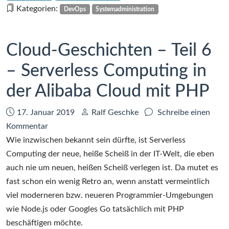
Computing
Kategorien:
DevOps
Systemadministration
in
der
Alibaba
Cloud-Geschichten – Teil 6
Cloud
– Serverless Computing in
der Alibaba Cloud mit PHP
Datum:
Autor:
17. Januar 2019
Ralf Geschke
Schreibe einen
zu
Kommentar
Cloud-
Wie inzwischen bekannt sein dürfte, ist Serverless
Geschichten
Computing der neue, heiße Scheiß in der IT-Welt, die eben
–
auch nie um neuen, heißen Scheiß verlegen ist. Da mutet es
Teil
fast schon ein wenig Retro an, wenn anstatt vermeintlich
6
viel moderneren bzw. neueren Programmier-Umgebungen
–
wie Node.js oder Googles Go tatsächlich mit PHP
Serverless
beschäftigen möchte.