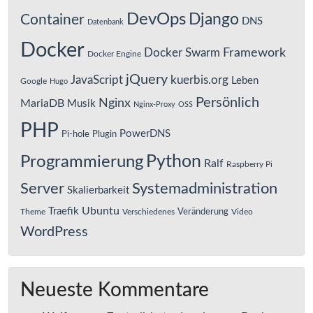
DevOps
Django
Container
DNS
Datenbank
Docker
Framework
Docker Swarm
Docker Engine
jQuery
JavaScript
kuerbis.org
Leben
Google
Hugo
Persönlich
Nginx
MariaDB
Musik
Nginx-Proxy
OSS
PHP
PowerDNS
Pi-hole
Plugin
Python
Programmierung
Ralf
Raspberry Pi
Server
Systemadministration
Skalierbarkeit
Ubuntu
Traefik
Veränderung
Theme
Verschiedenes
Video
WordPress
Neueste Kommentare