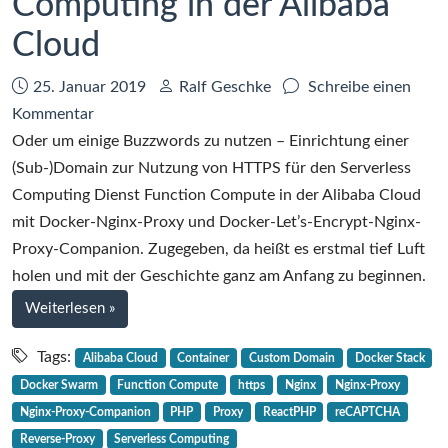
Computing in der Alibaba
Cloud
Datum:
Autor:
25. Januar 2019
Ralf Geschke
Schreibe einen
zu
Kommentar
Ein
Oder um einige Buzzwords zu nutzen – Einrichtung einer
Proxy
(Sub-)Domain zur Nutzung von HTTPS für den Serverless
für
Computing Dienst Function Compute in der Alibaba Cloud
das
mit Docker-Nginx-Proxy und Docker-Let’s-Encrypt-Nginx-
Serverless
Proxy-Companion. Zugegeben, da heißt es erstmal tief Luft
Computing
holen und mit der Geschichte ganz am Anfang zu beginnen.
in
bei
Weiterlesen
»
der
Ein
Alibaba
Proxy
Tags:
Alibaba Cloud
Container
Custom Domain
Docker Stack
für
Cloud
Docker Swarm
Function Compute
https
Nginx
Nginx-Proxy
das
Nginx-Proxy-Companion
PHP
Proxy
ReactPHP
reCAPTCHA
Serverless
Reverse-Proxy
Serverless Computing