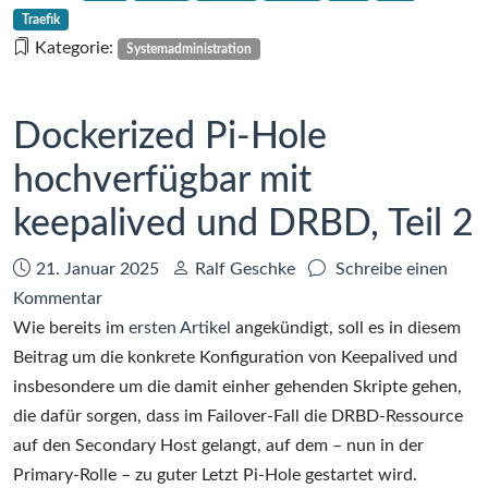
von
Traefik
Docker-
Kategorie:
Systemadministration
Containern
mit
Alloy,
Dockerized Pi-Hole
Loki
hochverfügbar mit
und
Grafana
keepalived und DRBD, Teil 2
Datum:
Autor:
21. Januar 2025
Ralf Geschke
Schreibe einen
zu
Kommentar
Dockerized
Wie bereits im
ersten Artikel
angekündigt, soll es in diesem
Pi-
Beitrag um die konkrete Konfiguration von Keepalived und
Hole
insbesondere um die damit einher gehenden Skripte gehen,
hochverfügbar
die dafür sorgen, dass im Failover-Fall die DRBD-Ressource
mit
auf den Secondary Host gelangt, auf dem – nun in der
keepalived
Primary-Rolle – zu guter Letzt Pi-Hole gestartet wird.