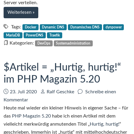
Server verteilen.
bei
Weiterlesen
»
Dynamic
DNS
Tags:
Docker
Dynamic DNS
Dynamisches DNS
dynpower
mit
MariaDB
PowerDNS
Traefik
PowerDNS
Kategorien:
DevOps
Systemadministration
in
Eigenregie:
Der
$Artikel = „Hurtig, hurtig!“
dynpower-
im PHP Magazin 5.20
Server
Datum:
Autor:
23. Juli 2020
Ralf Geschke
Schreibe einen
zu
Kommentar
$Artikel
Heute mal wieder ein kleiner Hinweis in eigener Sache – für
=
das
PHP Magazin 5.20
habe ich einen Artikel mit dem
„Hurtig,
vielleicht merkwürdig anmutenden Titel „
Hurtig, hurtig!
“
hurtig!“
geschrieben. Immerhin ist „hurtig“ mit mittelhochdeutscher