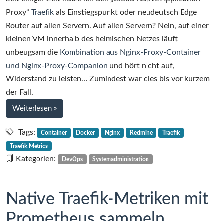
Proxy“
Traefik
als Einstiegspunkt oder neudeutsch Edge
Router auf allen Servern. Auf allen Servern? Nein, auf einer
kleinen VM innerhalb des heimischen Netzes läuft
unbeugsam die
Kombination aus Nginx-Proxy-Container
und Nginx-Proxy-Companion
und hört nicht auf,
Widerstand zu leisten… Zumindest war dies bis vor kurzem
der Fall.
bei
Weiterlesen
»
Traefik
als
Tags:
Container
Docker
Nginx
Redmine
Traefik
Proxy
Traefik Metrics
für
Kategorien:
DevOps
Systemadministration
Redmine
Native Traefik-Metriken mit
Prometheus sammeln