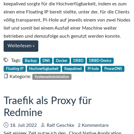
hochverfügbar
keepalived sorgte für die Hochverfügbarkeit, indem es zum
mit
einen eine Floating IP bereit stellte, unter der, für die Clients
keepalived
völlig transparent, Pi-Hole auf jeweils einem von zwei Nodes
und
lief und somit bei einem Ausfall einer Maschine weiter
DRBD,
betrieben und demzufolge auch genutzt werden konnte.
Teil
bei
Weiterlesen
»
1
Dockerized
Pi-
Tags:
Backup
DNS
Docker
DRBD
DRBD-Device
Hole
Floating IP
Hochverfügbarkeit
Keepalived
Pi-hole
PowerDNS
hochverfügbar
Kategorie:
Systemadministration
mit
keepalived
und
Traefik als Proxy für
DRBD,
Redmine
Teil
1
Datum:
Autor:
18. Juli 2022
Ralf Geschke
2 Kommentare
Seit einiger Zeit nutze ich den „Cloud Native Application