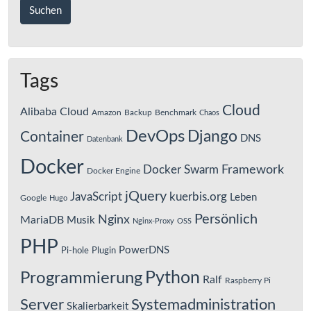
Tags
Cloud
Alibaba Cloud
Amazon
Backup
Benchmark
Chaos
DevOps
Django
Container
DNS
Datenbank
Docker
Framework
Docker Swarm
Docker Engine
jQuery
JavaScript
kuerbis.org
Leben
Google
Hugo
Persönlich
Nginx
MariaDB
Musik
Nginx-Proxy
OSS
PHP
PowerDNS
Pi-hole
Plugin
Python
Programmierung
Ralf
Raspberry Pi
Server
Systemadministration
Skalierbarkeit