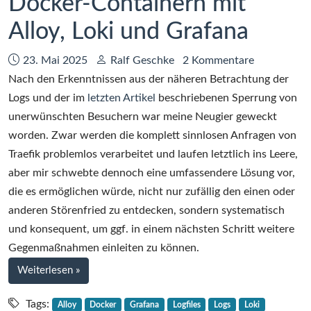
Docker-Containern mit
Alloy, Loki und Grafana
Datum:
Autor:
23. Mai 2025
Ralf Geschke
2 Kommentare
Nach den Erkenntnissen aus der näheren Betrachtung der
Logs und der im
letzten Artikel
beschriebenen Sperrung von
unerwünschten Besuchern war meine Neugier geweckt
worden. Zwar werden die komplett sinnlosen Anfragen von
Traefik problemlos verarbeitet und laufen letztlich ins Leere,
aber mir schwebte dennoch eine umfassendere Lösung vor,
die es ermöglichen würde, nicht nur zufällig den einen oder
anderen Störenfried zu entdecken, sondern systematisch
und konsequent, um ggf. in einem nächsten Schritt weitere
Gegenmaßnahmen einleiten zu können.
bei
Weiterlesen
»
Zentralisiertes
Logging
Tags:
Alloy
Docker
Grafana
Logfiles
Logs
Loki