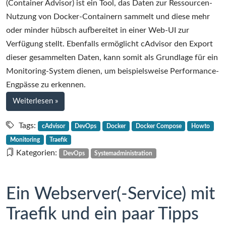
(Container Advisor) ist ein Tool, das Daten zur Ressourcen-
Nutzung von Docker-Containern sammelt und diese mehr
oder minder hübsch aufbereitet in einer Web-UI zur
Verfügung stellt. Ebenfalls ermöglicht cAdvisor den Export
dieser gesammelten Daten, kann somit als Grundlage für ein
Monitoring-System dienen, um beispielsweise Performance-
Engpässe zu erkennen.
bei
Weiterlesen
»
Howto:
cAdvisor
Tags:
cAdvisor
DevOps
Docker
Docker Compose
Howto
mit
Monitoring
Traefik
Traefik
Kategorien:
DevOps
Systemadministration
einrichten
Ein Webserver(-Service) mit
Traefik und ein paar Tipps