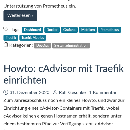
Unterstützung von Prometheus ein.
bei
Weiterlesen
»
Native
Traefik-
Tags:
Dashboard
Docker
Grafana
Metriken
Prometheus
Metriken
Traefik
Traefik Metrics
mit
Kategorien:
DevOps
Systemadministration
Prometheus
sammeln
Howto: cAdvisor mit Traefik
einrichten
Datum:
Autor:
31. Dezember 2020
Ralf Geschke
1 Kommentar
Zum Jahresabschluss noch ein kleines Howto, und zwar zur
Einrichtung eines cAdvisor-Containers mit Traefik, wobei
cAdvisor keinen eigenen Hostnamen erhält, sondern unter
einem bestimmten Pfad zur Verfügung steht. cAdvisor