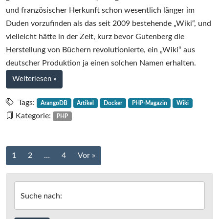
im
und französischer Herkunft schon wesentlich länger im
PHP
Duden vorzufinden als das seit 2009 bestehende „Wiki“, und
Magazin
vielleicht hätte in der Zeit, kurz bevor Gutenberg die
5.20
Herstellung von Büchern revolutionierte, ein „Wiki“ aus
deutscher Produktion ja einen solchen Namen erhalten.
bei
Weiterlesen
»
$Artikel
=
Tags:
ArangoDB
Artikel
Docker
PHP-Magazin
Wiki
„Hurtig,
Kategorie:
PHP
hurtig!“
im
PHP
Beitrags-
1
2
…
4
Vor »
Magazin
Navigation
5.20
Suche nach: