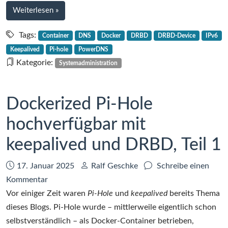
und
bei
Weiterlesen
»
DRBD,
Dockerized
Teil
Pi-
Tags:
Container
DNS
Docker
DRBD
DRBD-Device
IPv6
Hole
2
Keepalived
Pi-hole
PowerDNS
hochverfügbar
Kategorie:
Systemadministration
mit
keepalived
und
Dockerized Pi-Hole
DRBD,
hochverfügbar mit
Teil
2
keepalived und DRBD, Teil 1
Datum:
Autor:
17. Januar 2025
Ralf Geschke
Schreibe einen
zu
Kommentar
Dockerized
Vor einiger Zeit waren
Pi-Hole
und
keepalived
bereits Thema
Pi-
dieses Blogs. Pi-Hole wurde – mittlerweile eigentlich schon
Hole
selbstverständlich – als Docker-Container betrieben,