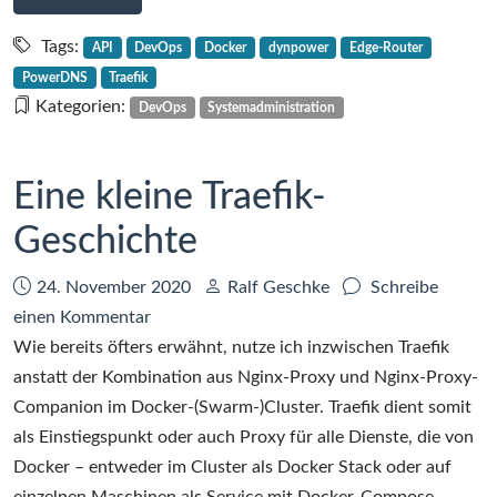
Ein
Webserver(-
Tags:
API
DevOps
Docker
dynpower
Edge-Router
Service)
PowerDNS
Traefik
mit
Kategorien:
DevOps
Systemadministration
Traefik
und
ein
Eine kleine Traefik-
paar
Geschichte
Tipps
am
Rande
Datum:
Autor:
24. November 2020
Ralf Geschke
Schreibe
zu
einen Kommentar
Eine
Wie bereits öfters erwähnt, nutze ich inzwischen Traefik
kleine
anstatt der Kombination aus Nginx-Proxy und Nginx-Proxy-
Traefik-
Companion im Docker-(Swarm-)Cluster. Traefik dient somit
Geschichte
als Einstiegspunkt oder auch Proxy für alle Dienste, die von
Docker – entweder im Cluster als Docker Stack oder auf