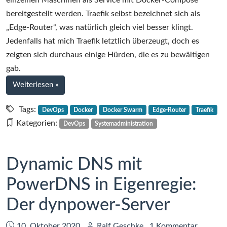
einzelnen Maschinen als Service mit Docker-Compose
bereitgestellt werden. Traefik selbst bezeichnet sich als
„Edge-Router“, was natürlich gleich viel besser klingt.
Jedenfalls hat mich Traefik letztlich überzeugt, doch es
zeigten sich durchaus einige Hürden, die es zu bewältigen
gab.
bei
Weiterlesen
»
Eine
kleine
Tags:
DevOps
Docker
Docker Swarm
Edge-Router
Traefik
Traefik-
Kategorien:
DevOps
Systemadministration
Geschichte
Dynamic DNS mit
PowerDNS in Eigenregie:
Der dynpower-Server
Datum:
Autor:
10. Oktober 2020
Ralf Geschke
1 Kommentar