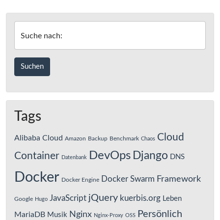
Suche nach:
Tags
Cloud
Alibaba Cloud
Amazon
Backup
Benchmark
Chaos
DevOps
Django
Container
DNS
Datenbank
Docker
Framework
Docker Swarm
Docker Engine
jQuery
JavaScript
kuerbis.org
Leben
Google
Hugo
Persönlich
Nginx
MariaDB
Musik
Nginx-Proxy
OSS