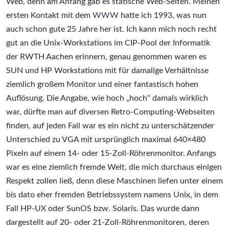
Web, denn am Anfang gab es statische Web-Seiten. Meinen
ersten Kontakt mit dem
WWW
hatte ich 1993, was nun
auch schon gute 25 Jahre her ist. Ich kann mich noch recht
gut an die Unix-Workstations im CIP-Pool der Informatik
der RWTH Aachen erinnern, genau genommen waren es
SUN und HP Workstations mit für damalige Verhältnisse
ziemlich großem Monitor und einer fantastisch hohen
Auflösung. Die Angabe, wie hoch „hoch“ damals wirklich
war, dürfte man auf diversen Retro-Computing-Webseiten
finden, auf jeden Fall war es ein nicht zu unterschätzender
Unterschied zu VGA mit ursprünglich maximal 640×480
Pixeln auf einem 14- oder 15-Zoll-Röhrenmonitor. Anfangs
war es eine ziemlich fremde Welt, die mich durchaus einigen
Respekt zollen ließ, denn diese Maschinen liefen unter einem
bis dato eher fremden Betriebssystem namens Unix, in dem
Fall HP-UX oder SunOS bzw. Solaris. Das wurde dann
dargestellt auf 20- oder 21-Zoll-Röhrenmonitoren, deren