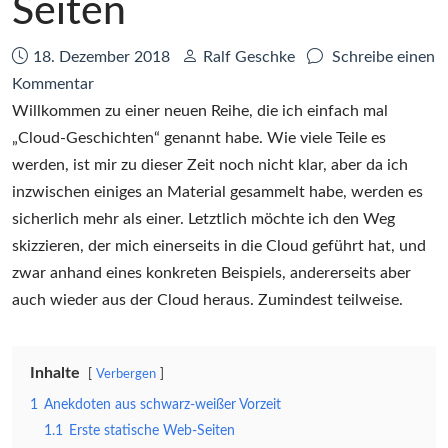
Seiten
Datum:
Autor:
18. Dezember 2018
Ralf Geschke
Schreibe einen
zu
Kommentar
Cloud-
Willkommen zu einer neuen Reihe, die ich einfach mal
Geschichten
„Cloud-Geschichten“ genannt habe. Wie viele Teile es
–
werden, ist mir zu dieser Zeit noch nicht klar, aber da ich
Teil
inzwischen einiges an Material gesammelt habe, werden es
1
sicherlich mehr als einer. Letztlich möchte ich den Weg
–
skizzieren, der mich einerseits in die Cloud geführt hat, und
Statische
zwar anhand eines konkreten Beispiels, andererseits aber
Web-
auch wieder aus der Cloud heraus. Zumindest teilweise.
Seiten
Inhalte
Verbergen
1
Anekdoten aus schwarz-weißer Vorzeit
1.1
Erste statische Web-Seiten