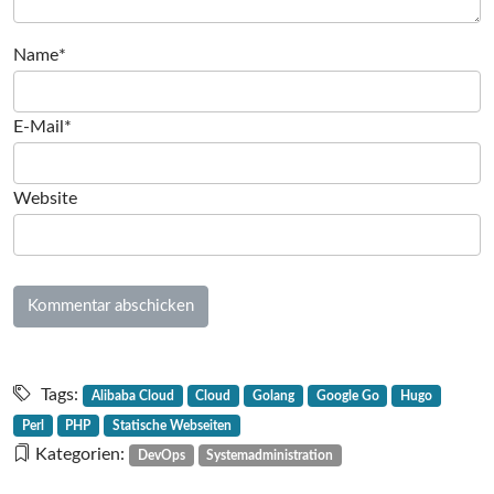
Name*
E-Mail*
Website
Tags:
Alibaba Cloud
Cloud
Golang
Google Go
Hugo
Perl
PHP
Statische Webseiten
Kategorien:
DevOps
Systemadministration