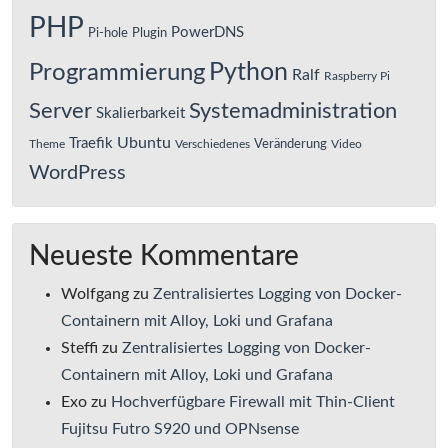
PHP
PowerDNS
Pi-hole
Plugin
Python
Programmierung
Ralf
Raspberry Pi
Server
Systemadministration
Skalierbarkeit
Ubuntu
Traefik
Veränderung
Theme
Verschiedenes
Video
WordPress
Neueste Kommentare
Wolfgang
zu
Zentralisiertes Logging von Docker-
Containern mit Alloy, Loki und Grafana
Steffi
zu
Zentralisiertes Logging von Docker-
Containern mit Alloy, Loki und Grafana
Exo
zu
Hochverfügbare Firewall mit Thin-Client
Fujitsu Futro S920 und OPNsense