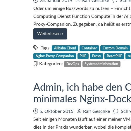
Datum:
Autor:
25. Januar 2019
Ralf Geschke
Schre
Oder um einige Buzzwords zu nutzen – Einricht
Computing Dienst Function Compute in der Ali
Proxy-Companion. Zugegeben, da heißt es erstm
bei
Weiterlesen
»
Ein
Proxy
Tags:
Alibaba Cloud
Container
Custom Domain
für
Nginx-Proxy-Companion
PHP
Proxy
ReactPHP
r
das
Kategorien:
DevOps
Systemadministration
Serverless
Computing
in
Admin, ich habe den C
der
minimales Nginx-Dock
Alibaba
Cloud
Datum:
Autor:
5. Oktober 2015
Ralf Geschke
Schr
Seit einigen Monaten läuft auf einer meiner VM
dies in der Praxis wunderbar, wobei die kompl