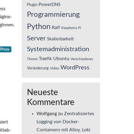
PowerDNS
Plugin
ess
Programmierung
Nginx-
ginnen.
Python
Ralf
Raspberry Pi
Server
Skalierbarkeit
Systemadministration
-Proxy
Ubuntu
Traefik
Theme
Verschiedenes
WordPress
Veränderung
Video
Neueste
Kommentare
Wolfgang
zu
Zentralisiertes
Logging von Docker-
niert
Containern mit Alloy, Loki
itlab-