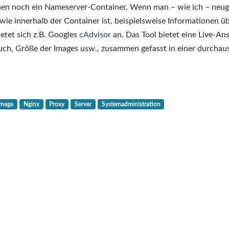
habe
hen noch ein Nameserver-Container. Wenn man – wie ich – neug
den
wie innerhalb der Container ist, beispielsweise Informationen ü
Container
etet sich z.B. Googles
cAdvisor
an. Das Tool bietet eine Live-Ans
geschrumpft!
ch, Größe der Images usw., zusammen gefasst in einer durchau
–
Ein
minimales
Nginx-
Image
Nginx
Proxy
Server
Systemadministration
Docker-
Image