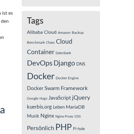
 ist es
Tags
t den
Alibaba Cloud
Amazon
Backup
on
Cloud
Benchmark
Chaos
Container
Datenbank
DevOps
Django
DNS
Docker
Docker Engine
Framework
Docker Swarm
jQuery
JavaScript
Google
Hugo
kuerbis.org
MariaDB
Leben
ba
Nginx
Musik
Nginx-Proxy
OSS
PHP
Persönlich
Pi-hole