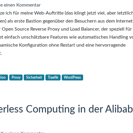
zu
be einen Kommentar
Kurztipp:
 ich für meine Web-Auftritte (das klingt jetzt viel, aber letztlich
Aussperren
iten) als erste Bastion gegenüber den Besuchern aus dem Interne
von
r Open Source Reverse Proxy und Load Balancer, der speziell für
unerwünschten
t einfach unschätzbare Features wie automatisches Handling v
Besuchern
dynamische Konfiguration ohne Restart und eine hervorragende
mit
.
Traefik
Proxy
tion
Proxy
Sicherheit
Traefik
WordPress
erless Computing in der Aliba