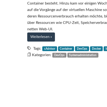
Container besteht. Hinzu kam vor einigen Woc
auf die Vorgänge auf der virtuellen Maschine so
deren Ressourcenverbrauch erhalten möchte, bi
über Ressourcen wie CPU-Zeit, Speicherverbrau
netten Web-UI.
bei
Weiterlesen
»
Admin,
ich
Tags:
cAdvisor
Container
DevOps
Docker
habe
Kategorien:
DevOps
Systemadministration
den
Container
geschrumpft!
–
Ein
minimales
Nginx-
Docker-
Image