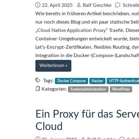
Datum:
Autor:
22. April 2025
Ralf Geschke
Schrei
Wie bereits in früheren Artikel beschrieben, nutze
nur noch dieses Blog und ein paar statische Se
„Cloud Native Application Proxy“ Traefik
. Diese
Container-Umgebungen entwickelt wurde, biete
Let’s-Encrypt-Zertifikaten, flexibles Routing, 
Integration in die Docker-(Compose-)Landschaft
bei
Weiterlesen
»
Kurztipp:
Aussperren
Tags:
Docker Compose
Hacker
HTTP-Authentica
von
Kategorien:
Systemadministration
WordPress
unerwünschten
Besuchern
mit
Ein Proxy für das Serv
Traefik
Cloud
Proxy