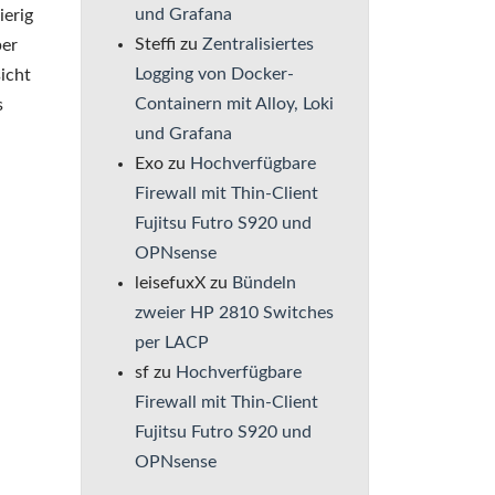
und Grafana
ierig
Steffi
zu
Zentralisiertes
ber
Logging von Docker-
icht
Containern mit Alloy, Loki
s
und Grafana
Exo
zu
Hochverfügbare
Firewall mit Thin-Client
Fujitsu Futro S920 und
OPNsense
leisefuxX
zu
Bündeln
zweier HP 2810 Switches
per LACP
sf
zu
Hochverfügbare
Firewall mit Thin-Client
Fujitsu Futro S920 und
OPNsense