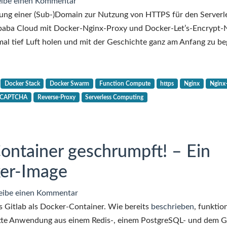
zu
ibe einen Kommentar
Ein
ung einer (Sub-)Domain zur Nutzung von HTTPS für den Serverl
Proxy
baba Cloud mit Docker-Nginx-Proxy und Docker-Let’s-Encrypt-
für
al tief Luft holen und mit der Geschichte ganz am Anfang zu be
das
Serverless
Computing
Docker Stack
Docker Swarm
Function Compute
https
Nginx
Nginx
in
eCAPTCHA
Reverse-Proxy
Serverless Computing
der
Alibaba
Cloud
ontainer geschrumpft! – Ein
er-Image
zu
eibe einen Kommentar
Admin,
s Gitlab als Docker-Container. Wie bereits
beschrieben
, funktio
ich
ette Anwendung aus einem Redis-, einem PostgreSQL- und dem G