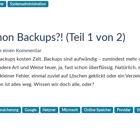
2
ver
Systemadministration
von
2)
n Backups?! (Teil 1 von 2)
zu
e einen Kommentar
Backups?
ackups kosten Zeit. Backups sind aufwändig – zumindest mehr 
Wer
dere Art und Weise teuer, ja, fast schon überflüssig. Natürlich, 
mag
kleiner Fehler, einmal zuviel auf Löschen geklickt oder ein Verzei
schon
n ist alles weg. Wissen wir doch alle, oder?
Backups?!
(Teil
1
nsicherung
Google
Hetzner
Microsoft
Online-Speicher
Provider
S
von
2)