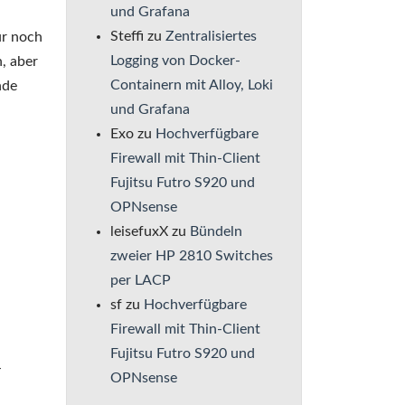
und Grafana
Steffi
zu
Zentralisiertes
ur noch
Logging von Docker-
, aber
Containern mit Alloy, Loki
nde
und Grafana
Exo
zu
Hochverfügbare
Firewall mit Thin-Client
Fujitsu Futro S920 und
OPNsense
leisefuxX
zu
Bündeln
zweier HP 2810 Switches
per LACP
sf
zu
Hochverfügbare
Firewall mit Thin-Client
Fujitsu Futro S920 und
-
OPNsense