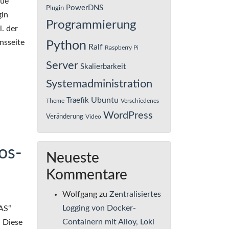
eue
PowerDNS
Plugin
gin
Programmierung
l. der
nsseite
Python
Ralf
Raspberry Pi
Server
Skalierbarkeit
Systemadministration
Ubuntu
Traefik
Theme
Verschiedenes
WordPress
Veränderung
Video
os-
Neueste
Kommentare
Wolfgang
zu
Zentralisiertes
Logging von Docker-
NAS“
Containern mit Alloy, Loki
. Diese