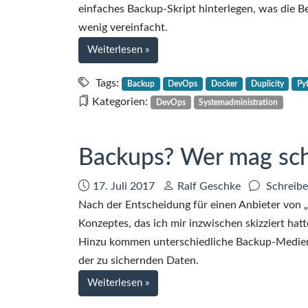
einfaches Backup-Skript hinterlegen, was die 
TS-
wenig vereinfacht.
253D
bei
Weiterlesen
»
Backups
mit
Tags:
Backup
DevOps
Docker
Duplicity
Py
Duplicity
Kategorien:
DevOps
Systemadministration
und
Docker
Backups? Wer mag scho
Datum:
Autor:
17. Juli 2017
Ralf Geschke
Schreibe
Nach der Entscheidung für einen Anbieter von „
Konzeptes, das ich mir inzwischen skizziert hatt
Hinzu kommen unterschiedliche Backup-Medien 
der zu sichernden Daten.
bei
Weiterlesen
»
Backups?