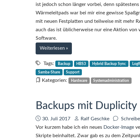
ist jedoch schon länger vorbei, denn späteste
Wärmeleitpads war bei mir eine gewisse Spaßgre
mit neuen Festplatten und teilweise mit mehr 
auch das ist üblicherweise nur eine Aktion vo
Software.
bei
Weiterlesen
»
Spaß
mit
Tags:
Backup
HBS3
Hybrid Backup Sync
Logfi
NAS
Samba-Share
Support
–
Kategorien:
Hardware
Systemadministration
oder:
Die
Sorgen
Backups mit Duplicity
des
Rundum-
Datum:
Autor:
30. Juli 2017
Ralf Geschke
Schreibe
Sorglos-
Vor kurzem habe ich ein neues
Docker-Image
ve
Paketes
Skripte beinhaltet. Zwar gab es zu dem Zeitpunk
QNAP