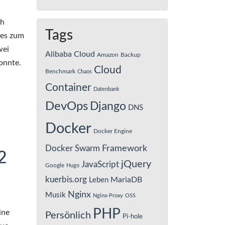
ch
Tags
 es zum
wei
Alibaba Cloud
Amazon
Backup
onnte.
Cloud
Benchmark
Chaos
Container
Datenbank
DevOps
Django
DNS
Docker
Docker Engine
Framework
Docker Swarm
2
jQuery
JavaScript
Google
Hugo
kuerbis.org
MariaDB
Leben
Nginx
Musik
Nginx-Proxy
OSS
PHP
ine
Persönlich
Pi-hole