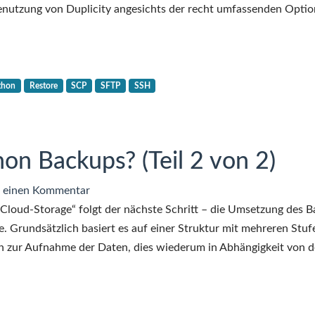
Duplicity
Benutzung von Duplicity angesichts der recht umfassenden Optio
und
Docker
thon
Restore
SCP
SFTP
SSH
n Backups? (Teil 2 von 2)
zu
 einen Kommentar
Backups?
Cloud-Storage“ folgt der nächste Schritt – die Umsetzung des 
Wer
e. Grundsätzlich basiert es auf einer Struktur mit mehreren Stuf
mag
zur Aufnahme der Daten, dies wiederum in Abhängigkeit von d
schon
Backups?
(Teil