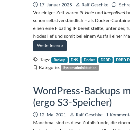
Datum:
Autor:
17. Januar 2025
Ralf Geschke
Schre
Vor einiger Zeit waren
Pi-Hole
und
keepalived
be
schon selbstverständlich – als Docker-Containe
einen eine Floating IP bereit stellte, unter der, 
Nodes lief und somit bei einem Ausfall einer 
bei
Weiterlesen
»
Dockerized
Pi-
Tags:
Backup
DNS
Docker
DRBD
DRBD-De
Hole
Kategorie:
Systemadministration
hochverfügbar
mit
keepalived
WordPress-Backups m
und
(ergo S3-Speicher)
DRBD,
Teil
Datum:
Autor:
12. Mai 2021
Ralf Geschke
1 Komment
1
Manchmal sind es diese Zufallsfunde, die einem 