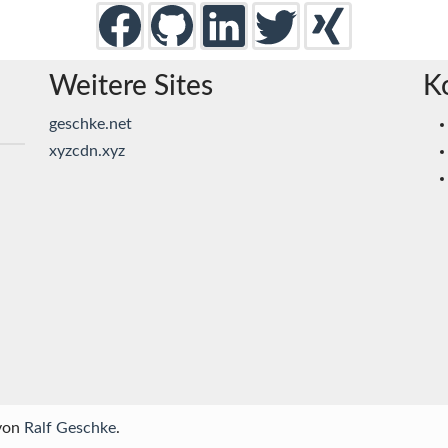
Weitere Sites
K
geschke.net
xyzcdn.xyz
von
Ralf Geschke
.