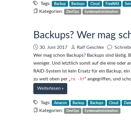
Wer
Tags:
Backup
Backups
Cloud
FreeNAS
Ser
mag
Kategorien:
DevOps
Systemadministration
schon
Backups?
(Teil
Backups? Wer mag scho
2
von
Datum:
Autor:
30. Juni 2017
Ralf Geschke
Schreib
2)
Wer mag schon Backups? Backups sind lästig. B
weniger. Und letztlich somit auf die eine oder an
RAID-System ist kein Ersatz für ein Backup, ein 
zu weit oben per „
rm -Rf
“ angegriffen, und scho
bei
Weiterlesen
»
Backups?
Wer
Tags:
Amazon
Backup
Backups
Cloud
Date
mag
Kategorien:
DevOps
Systemadministration
schon
Backups?!
(Teil