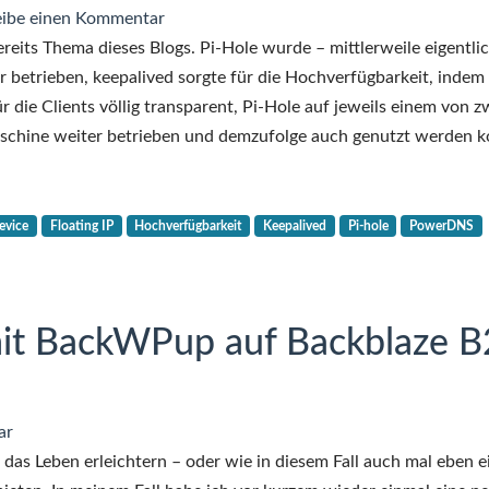
zu
ibe einen Kommentar
Dockerized
reits Thema dieses Blogs. Pi-Hole wurde – mittlerweile eigentli
Pi-
r betrieben, keepalived sorgte für die Hochverfügbarkeit, indem
Hole
für die Clients völlig transparent, Pi-Hole auf jeweils einem von z
hochverfügbar
Maschine weiter betrieben und demzufolge auch genutzt werden k
mit
keepalived
und
vice
Floating IP
Hochverfügbarkeit
Keepalived
Pi-hole
PowerDNS
DRBD,
Teil
1
it BackWPup auf Backblaze B
ar
das Leben erleichtern – oder wie in diesem Fall auch mal eben e