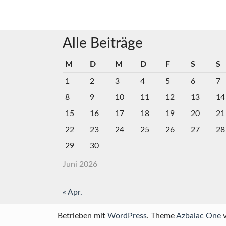
1
von
2)
Alle Beiträge
M
D
M
D
F
S
S
1
2
3
4
5
6
7
8
9
10
11
12
13
14
15
16
17
18
19
20
21
22
23
24
25
26
27
28
29
30
Juni 2026
« Apr.
Betrieben mit
WordPress
. Theme
Azbalac One