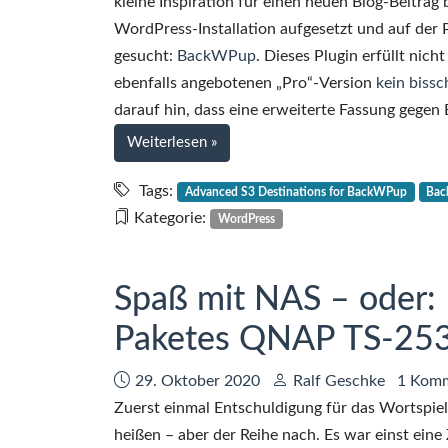
kleine Inspiration für einen neuen Blog-Beitrag
WordPress-Installation aufgesetzt und auf der 
gesucht:
BackWPup
. Dieses Plugin erfüllt nich
ebenfalls angebotenen „Pro“-Version
kein bissc
darauf hin, dass eine erweiterte Fassung gegen
bei
Weiterlesen
»
WordPress-
Backups
Tags:
Advanced S3 Destinations for BackWPup
Bac
mit
Kategorie:
WordPress
BackWPup
auf
Backblaze
Spaß mit NAS – oder:
B2
Paketes QNAP TS-25
(ergo
S3-
Datum:
Autor:
29. Oktober 2020
Ralf Geschke
1 Kom
Speicher)
Zuerst einmal Entschuldigung für das Wortspiel
heißen – aber der Reihe nach. Es war einst ein