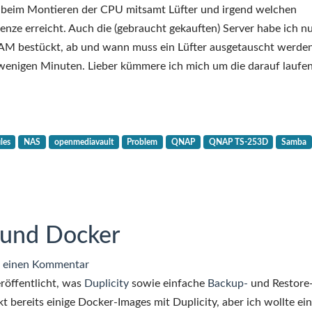
ns beim Montieren der CPU mitsamt Lüfter und irgend welchen
nze erreicht. Auch die (gebraucht gekauften) Server habe ich n
RAM bestückt, ab und wann muss ein Lüfter ausgetauscht werden
n wenigen Minuten. Lieber kümmere ich mich um die darauf laufe
les
NAS
openmediavault
Problem
QNAP
QNAP TS-253D
Samba
 und Docker
zu
 einen Kommentar
Backups
röffentlicht, was
Duplicity
sowie einfache
Backup-
und Restore
mit
t bereits einige Docker-Images mit Duplicity, aber ich wollte ein