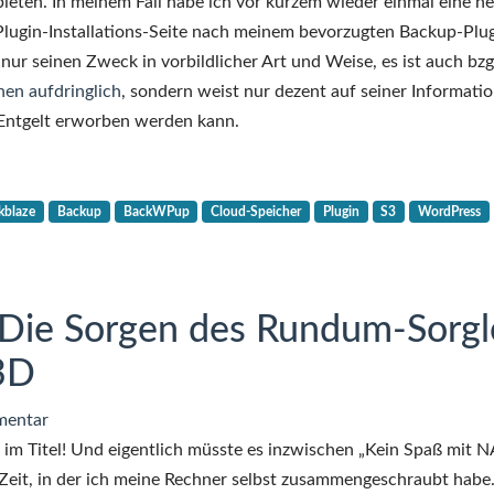
 bieten. In meinem Fall habe ich vor kurzem wieder einmal eine n
Plugin-Installations-Seite nach meinem bevorzugten Backup-Plu
t nur seinen Zweck in vorbildlicher Art und Weise, es ist auch bzg
hen aufdringlich
, sondern weist nur dezent auf seiner Informatio
 Entgelt erworben werden kann.
kblaze
Backup
BackWPup
Cloud-Speicher
Plugin
S3
WordPress
 Die Sorgen des Rundum-Sorgl
3D
mentar
 im Titel! Und eigentlich müsste es inzwischen „Kein Spaß mit 
e Zeit, in der ich meine Rechner selbst zusammengeschraubt habe