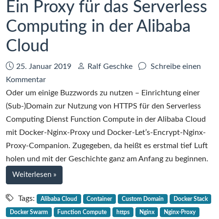
Ein Proxy für das Serverless
Computing in der Alibaba
Cloud
Datum:
Autor:
25. Januar 2019
Ralf Geschke
Schreibe einen
zu
Kommentar
Ein
Oder um einige Buzzwords zu nutzen – Einrichtung einer
Proxy
(Sub-)Domain zur Nutzung von HTTPS für den Serverless
für
Computing Dienst Function Compute in der Alibaba Cloud
das
mit Docker-Nginx-Proxy und Docker-Let’s-Encrypt-Nginx-
Serverless
Proxy-Companion. Zugegeben, da heißt es erstmal tief Luft
Computing
holen und mit der Geschichte ganz am Anfang zu beginnen.
in
bei
Weiterlesen
»
der
Ein
Alibaba
Proxy
Tags:
Alibaba Cloud
Container
Custom Domain
Docker Stack
für
Cloud
Docker Swarm
Function Compute
https
Nginx
Nginx-Proxy