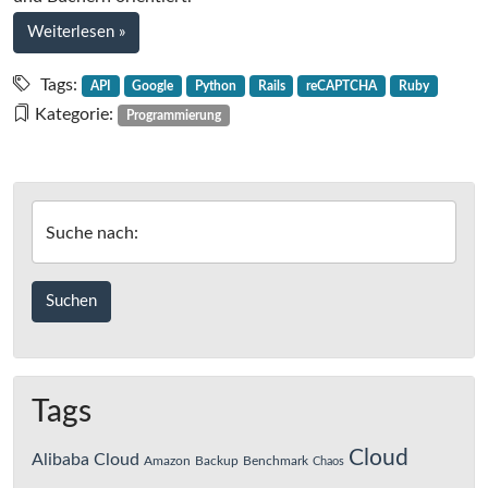
bei
Weiterlesen
»
reCAPTCHA
Version
Tags:
API
Google
Python
Rails
reCAPTCHA
Ruby
2
Kategorie:
Programmierung
mit
Rails
verwenden
Suche nach:
Tags
Cloud
Alibaba Cloud
Amazon
Backup
Benchmark
Chaos