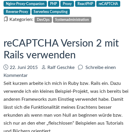
das
Nginx-Proxy-Companion
PHP
Proxy
ReactPHP
reCAPTCHA
Serverless
Reverse-Proxy
Serverless Computing
Computing
Kategorien:
DevOps
Systemadministration
in
der
Alibaba
reCAPTCHA Version 2 mit
Cloud
Rails verwenden
Datum:
Autor:
22. Juni 2015
Ralf Geschke
Schreibe einen
zu
Kommentar
reCAPTCHA
Seit kurzem arbeite ich mich in Ruby bzw. Rails ein. Dazu
Version
verwende ich ein kleines Beispiel-Projekt, was ich bereits bei
2
anderen Frameworks zum Einstieg verwendet habe. Damit
mit
lässt sich die Funktionalität meines Erachtens besser
Rails
erkunden als wenn man von Null an beginnen würde bzw.
verwenden
sich nur an den eher „fleischlosen“ Beispielen aus Tutorials
und Büchern orientiert.