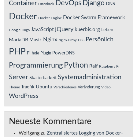
DevOps
Django
Container
DNS
Datenbank
Docker
Framework
Docker Swarm
Docker Engine
jQuery
JavaScript
kuerbis.org
Leben
Google
Hugo
Persönlich
Nginx
MariaDB
Musik
Nginx-Proxy
OSS
PHP
PowerDNS
Pi-hole
Plugin
Python
Programmierung
Ralf
Raspberry Pi
Server
Systemadministration
Skalierbarkeit
Ubuntu
Traefik
Veränderung
Theme
Verschiedenes
Video
WordPress
Neueste Kommentare
Wolfgang
zu
Zentralisiertes Logging von Docker-