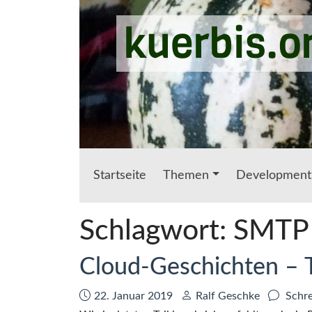
Zum Hauptinhalt springen
kuerbis.o
Startseite
Themen
Development
Schlagwort:
SMTP
Cloud-Geschichten – T
Datum:
Autor:
22. Januar 2019
Ralf Geschke
Schre