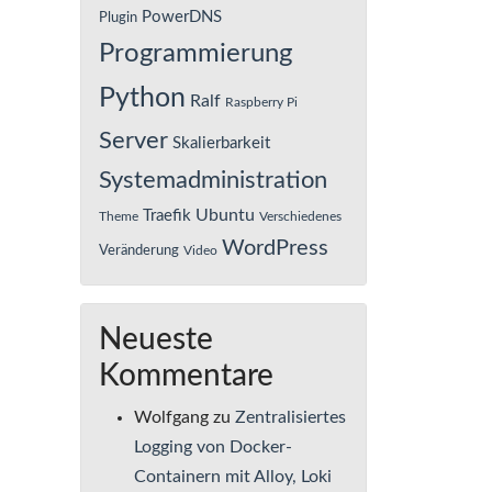
PowerDNS
Plugin
Programmierung
Python
Ralf
Raspberry Pi
Server
Skalierbarkeit
Systemadministration
Ubuntu
Traefik
Theme
Verschiedenes
WordPress
Veränderung
Video
Neueste
Kommentare
Wolfgang
zu
Zentralisiertes
Logging von Docker-
Containern mit Alloy, Loki