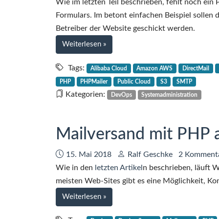
Wie im letzten Teil beschrieben, fehlt noch ein
Formulars. Im betont einfachen Beispiel sollen
Betreiber der Website geschickt werden.
bei
Weiterlesen
»
Cloud-
Geschichten
Tags:
Alibaba Cloud
Amazon AWS
DirectMail
–
PHP
PHPMailer
Public Cloud
S3
SMTP
Teil
Kategorien:
DevOps
Systemadministration
7
–
Mails
Mailversand mit PHP 
aus
Südostasien
Datum:
Autor:
15. Mai 2018
Ralf Geschke
2 Komment
Wie in den
letzten Artikel
n beschrieben, läuft
meisten Web-Sites gibt es eine Möglichkeit, Ko
bei
Weiterlesen
»
Mailversand