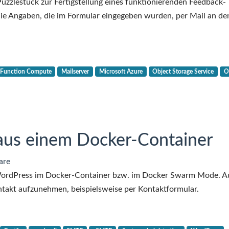
Cloud-
 Puzzlestück zur Fertigstellung eines funktionierenden Feedback-
Geschichten
 die Angaben, die im Formular eingegeben wurden, per Mail an de
–
Teil
7
–
Function Compute
Mailserver
Microsoft Azure
Object Storage Service
O
Mails
aus
Südostasien
aus einem Docker-Container
are
 WordPress im Docker-Container bzw. im Docker Swarm Mode. A
ntakt aufzunehmen, beispielsweise per Kontaktformular.