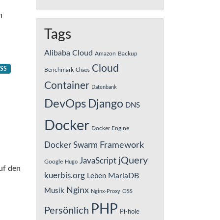
n
Tags
Alibaba Cloud
Amazon
Backup
Cloud
SS
Benchmark
Chaos
Container
Datenbank
DevOps
Django
DNS
Docker
Docker Engine
Framework
Docker Swarm
jQuery
JavaScript
Google
Hugo
uf den
kuerbis.org
MariaDB
Leben
Nginx
Musik
Nginx-Proxy
OSS
PHP
Persönlich
Pi-hole