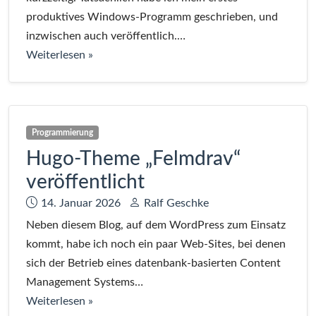
produktives Windows-Programm geschrieben, und
inzwischen auch veröffentlich.…
bei
Weiterlesen
»
Drauniav
–
eine
Audio-
Programmierung
Visualizer-
Hugo-Theme „Felmdrav“
GUI
veröffentlicht
für
Datum:
Autor:
14. Januar 2026
Ralf Geschke
Windows
Neben diesem Blog, auf dem WordPress zum Einsatz
kommt, habe ich noch ein paar Web-Sites, bei denen
sich der Betrieb eines datenbank-basierten Content
Management Systems…
bei
Weiterlesen
»