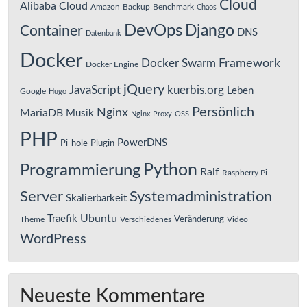
Cloud
Alibaba Cloud
Amazon
Backup
Benchmark
Chaos
DevOps
Django
Container
DNS
Datenbank
Docker
Framework
Docker Swarm
Docker Engine
jQuery
JavaScript
kuerbis.org
Leben
Google
Hugo
Persönlich
Nginx
MariaDB
Musik
Nginx-Proxy
OSS
PHP
PowerDNS
Pi-hole
Plugin
Python
Programmierung
Ralf
Raspberry Pi
Server
Systemadministration
Skalierbarkeit
Ubuntu
Traefik
Veränderung
Theme
Verschiedenes
Video
WordPress
Neueste Kommentare