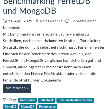
Benchmarking FerretDB
Proxy
und MongoDB
Datum:
Autor:
11. April 2025
Ralf Geschke
Schreibe einen
zu
Kommentar
Benchmarking
Mit Benchmarks ist es ja so eine Sache – analog zu
FerretDB
Statistiken, nach dem altbekannten Motto – „Traue keiner
und
Statistik, die du nicht selbst gefälscht hast“. Für einen ersten
MongoDB
Eindruck ist der Benchmark des
letzten Artikels
, der
FerretDB mit MongoDB verglichen hat, sicherlich gut und
sinnvoll, allerdings hat er meiner Ansicht nach einen
entscheidenden Haken: Die Struktur, oder vielmehr die
fehlende Struktur der Dokumente.
bei
Weiterlesen
»
Benchmarking
FerretDB
Tags:
Benchmark
Datenbank
Dokumentendatenbanken
und
FerretDB
MongoDB
Performance