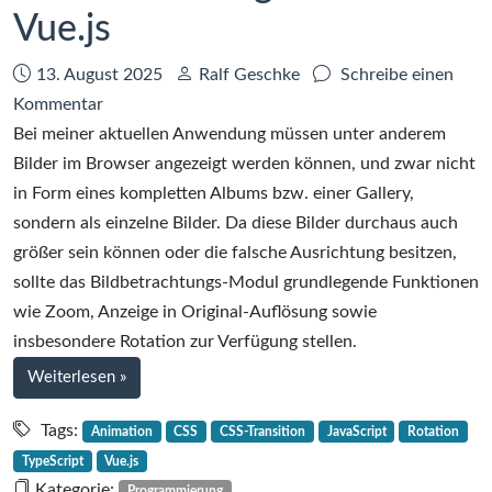
der
Vue.js
KI
Datum:
Autor:
13. August 2025
Ralf Geschke
Schreibe einen
zu
Kommentar
Ein
Bei meiner aktuellen Anwendung müssen unter anderem
kleiner
Bilder im Browser angezeigt werden können, und zwar nicht
ImageViewer
in Form eines kompletten Albums bzw. einer Gallery,
mit
sondern als einzelne Bilder. Da diese Bilder durchaus auch
Vue.js
größer sein können oder die falsche Ausrichtung besitzen,
sollte das Bildbetrachtungs-Modul grundlegende Funktionen
wie Zoom, Anzeige in Original-Auflösung sowie
insbesondere Rotation zur Verfügung stellen.
bei
Weiterlesen
»
Ein
kleiner
Tags:
Animation
CSS
CSS-Transition
JavaScript
Rotation
ImageViewer
TypeScript
Vue.js
mit
Kategorie:
Programmierung