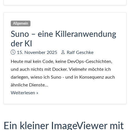
Hugo-
Theme
„Felmdrav“
Allgemein
veröffentlicht
Suno – eine Killeranwendung
der KI
Datum:
Autor:
15. November 2025
Ralf Geschke
Heute mal kein Code, keine DevOps-Geschichten,
und auch nichts mit Docker. Vielmehr möchte ich
darlegen, wieso ich Suno - und in Konsequenz auch
ähnliche Dienste…
bei
Weiterlesen
»
Suno
–
eine
Ein kleiner ImageViewer mit
Killeranwendung