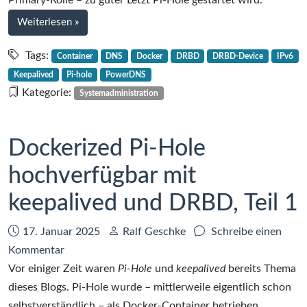
Primary-Rolle – zu guter Letzt Pi-Hole gestartet wird.
und
bei
Weiterlesen
»
DRBD,
Dockerized
Teil
Pi-
Tags:
Container
DNS
Docker
DRBD
DRBD-Device
IPv6
Hole
2
Keepalived
Pi-hole
PowerDNS
hochverfügbar
Kategorie:
Systemadministration
mit
keepalived
und
Dockerized Pi-Hole
DRBD,
hochverfügbar mit
Teil
2
keepalived und DRBD, Teil 1
Datum:
Autor:
17. Januar 2025
Ralf Geschke
Schreibe einen
zu
Kommentar
Dockerized
Vor einiger Zeit waren
Pi-Hole
und
keepalived
bereits Thema
Pi-
dieses Blogs. Pi-Hole wurde – mittlerweile eigentlich schon
Hole
selbstverständlich – als Docker-Container betrieben,