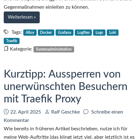
Gegenmaßnahmen einleiten zu können.
bei
Weiterlesen
»
Zentralisiertes
Logging
Tags:
Alloy
Docker
Grafana
Logfiles
Logs
Loki
von
Traefik
Docker-
Kategorie:
Systemadministration
Containern
mit
Alloy,
Kurztipp: Aussperren von
Loki
unerwünschten Besuchern
und
Grafana
mit Traefik Proxy
Datum:
Autor:
22. April 2025
Ralf Geschke
Schreibe einen
zu
Kommentar
Kurztipp:
Wie bereits in früheren Artikel beschrieben, nutze ich für
Aussperren
meine Web-Auftritte (das klingt jetzt viel, aber letztlich ist es