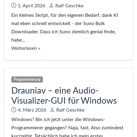
Datum:
Autor:
1. April 2026
Ralf Geschke
Ein kleines Skript, für den eigenen Bedarf, dank KI
mal eben schnell entwickelt - der Suno Bulk
Downloader. Dass ich Suno ziemlich genial finde,
habe…
bei
Weiterlesen
»
Suno
Bulk
Downloader
Programmierung
Drauniav – eine Audio-
Visualizer-GUI für Windows
Datum:
Autor:
4. März 2026
Ralf Geschke
Windows? Bin ich jetzt unter die Windows-
Programmierer gegangen? Naja, fast. Also zumindest
kurzzeitig. Tatsächlich habe ich mein erstes