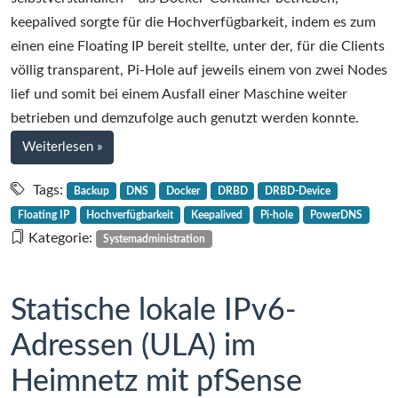
hochverfügbar
keepalived sorgte für die Hochverfügbarkeit, indem es zum
mit
einen eine Floating IP bereit stellte, unter der, für die Clients
keepalived
völlig transparent, Pi-Hole auf jeweils einem von zwei Nodes
und
lief und somit bei einem Ausfall einer Maschine weiter
DRBD,
betrieben und demzufolge auch genutzt werden konnte.
Teil
bei
Weiterlesen
»
1
Dockerized
Pi-
Tags:
Backup
DNS
Docker
DRBD
DRBD-Device
Hole
Floating IP
Hochverfügbarkeit
Keepalived
Pi-hole
PowerDNS
hochverfügbar
Kategorie:
Systemadministration
mit
keepalived
und
Statische lokale IPv6-
DRBD,
Adressen (ULA) im
Teil
1
Heimnetz mit pfSense