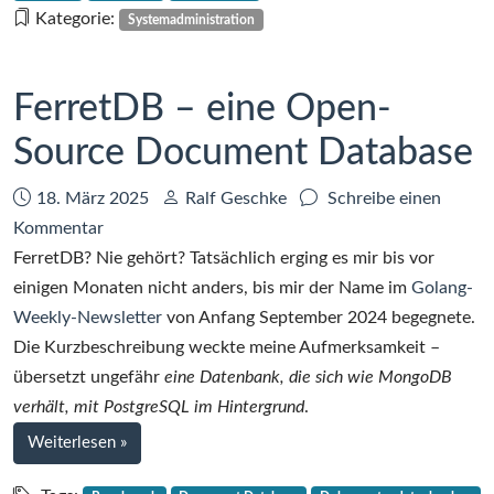
MongoDB
Kategorie:
Systemadministration
FerretDB – eine Open-
Source Document Database
Datum:
Autor:
18. März 2025
Ralf Geschke
Schreibe einen
zu
Kommentar
FerretDB
FerretDB? Nie gehört? Tatsächlich erging es mir bis vor
–
einigen Monaten nicht anders, bis mir der Name im
Golang-
eine
Weekly-Newsletter
von Anfang September 2024 begegnete.
Open-
Die Kurzbeschreibung weckte meine Aufmerksamkeit –
Source
übersetzt ungefähr
eine Datenbank, die sich wie MongoDB
Document
verhält, mit PostgreSQL im Hintergrund
.
Database
bei
Weiterlesen
»
FerretDB