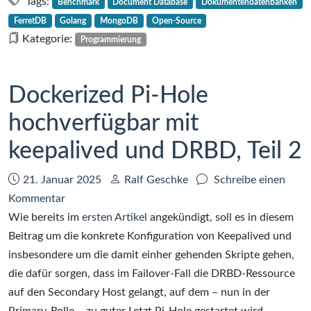
–
Tags:
Benchmark
Document Database
Dokumentendatenbanken
eine
FerretDB
Golang
MongoDB
Open-Source
Open-
Kategorie:
Programmierung
Source
Document
Database
Dockerized Pi-Hole
hochverfügbar mit
keepalived und DRBD, Teil 2
Datum:
Autor:
21. Januar 2025
Ralf Geschke
Schreibe einen
zu
Kommentar
Dockerized
Wie bereits im
ersten Artikel
angekündigt, soll es in diesem
Pi-
Beitrag um die konkrete Konfiguration von Keepalived und
Hole
insbesondere um die damit einher gehenden Skripte gehen,
hochverfügbar
die dafür sorgen, dass im Failover-Fall die DRBD-Ressource
mit
auf den Secondary Host gelangt, auf dem – nun in der
keepalived