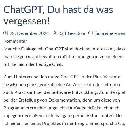
Heimnetz
ChatGPT, Du hast da was
mit
vergessen!
pfSense
Datum:
Autor:
22. Dezember 2024
Ralf Geschke
Schreibe einen
zu
Kommentar
ChatGPT,
Manche Dialoge mit ChatGPT sind doch so interessant, dass
Du
man sie gerne aufbewahren möchte, und genau zu so einem
hast
führte mich der heutige Chat.
da
Zum Hintergrund: Ich nutze
ChatGPT
in der Plus-Variante
was
inzwischen ganz gerne als eine Art Assistent oder mitunter
vergessen!
auch Praktikant bei der Software-Entwicklung. Zum Beispiel
bei der Erstellung von Dokumentation, denn um diese von
Programmierern eher ungeliebte Aufgabe drücke ich mich
zugegebenermaßen auch mal ganz gerne. Aktuell entwickle
ich einen Teil eines Projektes in der Programmiersprache Go,