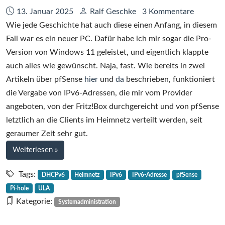
Datum:
Autor:
13. Januar 2025
Ralf Geschke
3 Kommentare
Wie jede Geschichte hat auch diese einen Anfang, in diesem
Fall war es ein neuer PC. Dafür habe ich mir sogar die Pro-
Version von Windows 11 geleistet, und eigentlich klappte
auch alles wie gewünscht. Naja, fast. Wie bereits in zwei
Artikeln über pfSense
hier
und
da
beschrieben, funktioniert
die Vergabe von IPv6-Adressen, die mir vom Provider
angeboten, von der Fritz!Box durchgereicht und von pfSense
letztlich an die Clients im Heimnetz verteilt werden, seit
geraumer Zeit sehr gut.
bei
Weiterlesen
»
Statische
lokale
Tags:
DHCPv6
Heimnetz
IPv6
IPv6-Adresse
pfSense
IPv6-
Pi-hole
ULA
Adressen
Kategorie:
Systemadministration
(ULA)
im