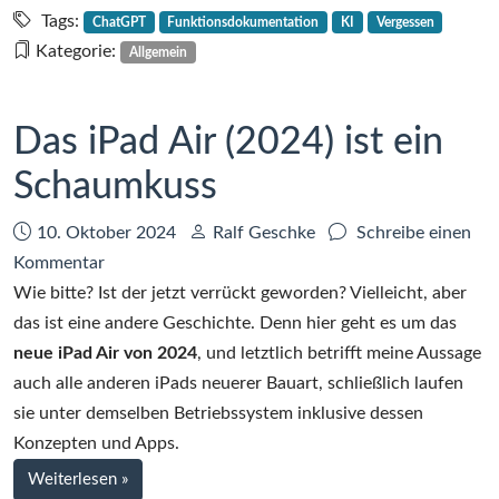
Du
Tags:
ChatGPT
Funktionsdokumentation
KI
Vergessen
hast
Kategorie:
Allgemein
da
was
vergessen!
Das iPad Air (2024) ist ein
Schaumkuss
Datum:
Autor:
10. Oktober 2024
Ralf Geschke
Schreibe einen
zu
Kommentar
Das
Wie bitte? Ist der jetzt verrückt geworden? Vielleicht, aber
iPad
das ist eine andere Geschichte. Denn hier geht es um das
Air
neue iPad Air von 2024
, und letztlich betrifft meine Aussage
(2024)
auch alle anderen iPads neuerer Bauart, schließlich laufen
ist
sie unter demselben Betriebssystem inklusive dessen
ein
Konzepten und Apps.
Schaumkuss
bei
Weiterlesen
»