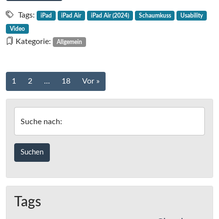
Das
iPad
Tags:
iPad
iPad Air
iPad Air (2024)
Schaumkuss
Usability
Air
Video
(2024)
Kategorie:
Allgemein
ist
ein
Schaumkuss
Beitrags-
1
2
…
18
Vor »
Navigation
Suche nach:
Tags