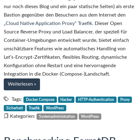
von
nur noch dieses Blog und ein paar statische Seiten) als erste
unerwünschten
Bastion gegenüber den Besuchern aus dem Internet den
Besuchern
„Cloud Native Application Proxy“ Traefik
. Dieser Open
mit
Source Reverse Proxy und Load Balancer, der speziell für
Traefik
Container-Umgebungen entwickelt wurde, bietet einfach
Proxy
unschätzbare Features wie automatisches Handling von
Let’s-Encrypt-Zertifikaten, flexibles Routing, dynamische
Konfiguration ohne Restart und eine hervorragende
Integration in die Docker-(Compose-)Landschaft.
bei
Weiterlesen
»
Kurztipp:
Aussperren
Tags:
Docker Compose
Hacker
HTTP-Authentication
Proxy
von
Sicherheit
Traefik
WordPress
unerwünschten
Kategorien:
Systemadministration
WordPress
Besuchern
mit
Traefik