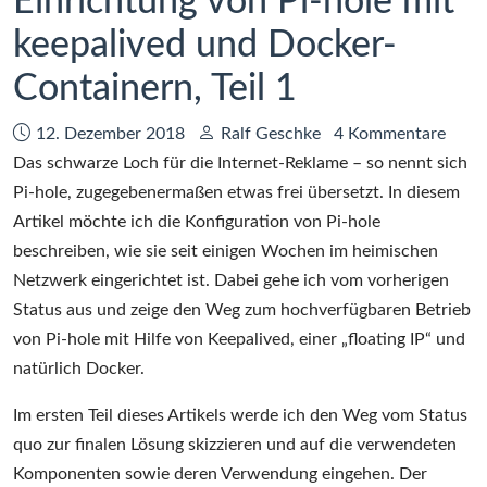
Einrichtung von Pi-hole mit
–
keepalived und Docker-
Teil
1:
Containern, Teil 1
Das
Docker-
Datum:
Autor:
12. Dezember 2018
Ralf Geschke
4 Kommentare
Compose-
Das schwarze Loch für die Internet-Reklame – so nennt sich
File
Pi-hole, zugegebenermaßen etwas frei übersetzt. In diesem
Artikel möchte ich die Konfiguration von Pi-hole
beschreiben, wie sie seit einigen Wochen im heimischen
Netzwerk eingerichtet ist. Dabei gehe ich vom vorherigen
Status aus und zeige den Weg zum hochverfügbaren Betrieb
von Pi-hole mit Hilfe von Keepalived, einer „floating IP“ und
natürlich Docker.
Im ersten Teil dieses Artikels werde ich den Weg vom Status
quo zur finalen Lösung skizzieren und auf die verwendeten
Komponenten sowie deren Verwendung eingehen. Der