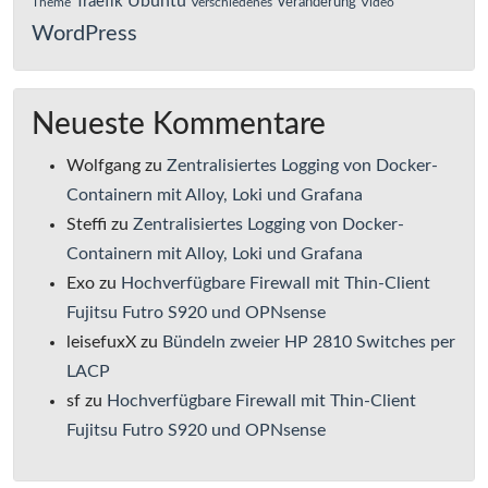
Ubuntu
Traefik
Veränderung
Theme
Verschiedenes
Video
WordPress
Neueste Kommentare
Wolfgang
zu
Zentralisiertes Logging von Docker-
Containern mit Alloy, Loki und Grafana
Steffi
zu
Zentralisiertes Logging von Docker-
Containern mit Alloy, Loki und Grafana
Exo
zu
Hochverfügbare Firewall mit Thin-Client
Fujitsu Futro S920 und OPNsense
leisefuxX
zu
Bündeln zweier HP 2810 Switches per
LACP
sf
zu
Hochverfügbare Firewall mit Thin-Client
Fujitsu Futro S920 und OPNsense