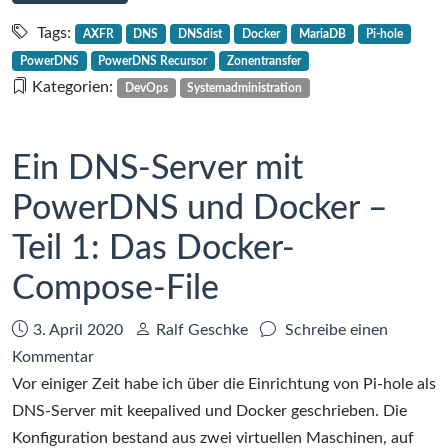
Ein
DNS-
Tags:
AXFR
DNS
DNSdist
Docker
MariaDB
Pi-hole
Server
PowerDNS
PowerDNS Recursor
Zonentransfer
mit
Kategorien:
DevOps
Systemadministration
PowerDNS
und
Docker
Ein DNS-Server mit
–
PowerDNS und Docker –
Teil
2:
Teil 1: Das Docker-
Deployment
Compose-File
Datum:
Autor:
3. April 2020
Ralf Geschke
Schreibe einen
zu
Kommentar
Ein
Vor einiger Zeit habe ich über die Einrichtung von Pi-hole als
DNS-
DNS-Server mit keepalived und Docker geschrieben. Die
Server
Konfiguration bestand aus zwei virtuellen Maschinen, auf