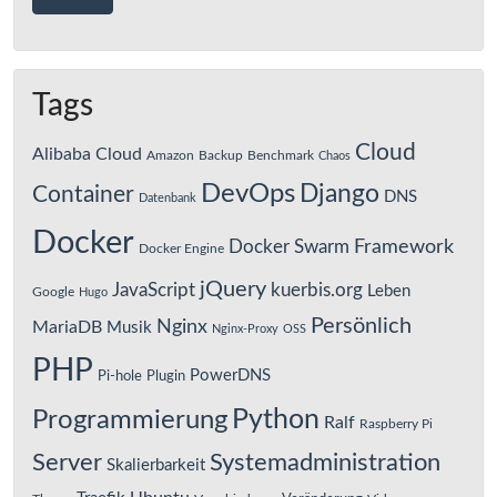
Tags
Cloud
Alibaba Cloud
Amazon
Backup
Benchmark
Chaos
DevOps
Django
Container
DNS
Datenbank
Docker
Framework
Docker Swarm
Docker Engine
jQuery
JavaScript
kuerbis.org
Leben
Google
Hugo
Persönlich
Nginx
MariaDB
Musik
Nginx-Proxy
OSS
PHP
PowerDNS
Pi-hole
Plugin
Python
Programmierung
Ralf
Raspberry Pi
Server
Systemadministration
Skalierbarkeit