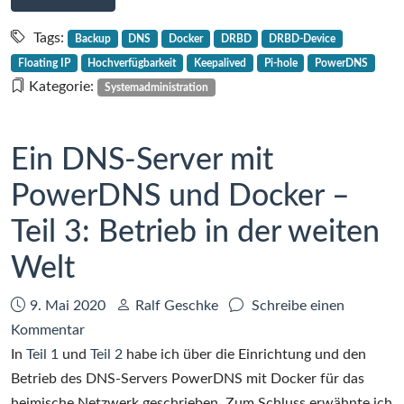
1
Dockerized
Pi-
Tags:
Backup
DNS
Docker
DRBD
DRBD-Device
Hole
Floating IP
Hochverfügbarkeit
Keepalived
Pi-hole
PowerDNS
hochverfügbar
Kategorie:
Systemadministration
mit
keepalived
und
Ein DNS-Server mit
DRBD,
PowerDNS und Docker –
Teil
1
Teil 3: Betrieb in der weiten
Welt
Datum:
Autor:
9. Mai 2020
Ralf Geschke
Schreibe einen
zu
Kommentar
Ein
In
Teil 1
und
Teil 2
habe ich über die Einrichtung und den
DNS-
Betrieb des DNS-Servers PowerDNS mit Docker für das
Server
heimische Netzwerk geschrieben. Zum Schluss erwähnte ich