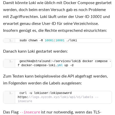
Damit könnte Loki wie üblich mit Docker Compose gestartet
werden, doch beim ersten Versuch gab es noch Probleme
mit Zugriffsrechten. Loki läuft unter der User-ID
10001
und
erwartet genau diese User-ID für seine Verzeichnisse.
Insofern genügt es, die Rechte entsprechend einzurichten:
sudo chown -R 
10001
:
10001
 ./loki
Danach kann Loki gestartet werden:
geschke@stralsund:~/services/loki$ docker compose -
f docker-compose-loki.
yml
 up -d
Zum Testen kann beispielsweise die API abgefragt werden,
im Folgenden werden die Labels ausgelesen:
curl -u lokiuser:lokipassword 
https:
//logs.xyzcdn.xyz/loki/api/v1/labels --
insecure
Das Flag
--insecure
ist nur notwendig, wenn das TLS-