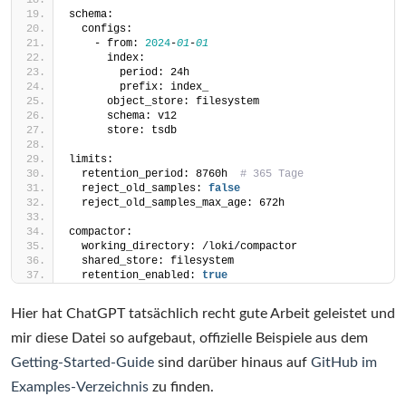
schema:
  configs:
    - from: 
2024
-
01
-
01
      index:
        period: 24h
        prefix: index_
      object_store: filesystem
      schema: v12
      store: tsdb
limits:
  retention_period: 8760h  
# 365 Tage
  reject_old_samples: 
false
  reject_old_samples_max_age: 672h
compactor:
  working_directory: /loki/compactor
  shared_store: filesystem
  retention_enabled: 
true
Hier hat ChatGPT tatsächlich recht gute Arbeit geleistet und
mir diese Datei so aufgebaut, offizielle Beispiele aus dem
Getting-Started-Guide
sind darüber hinaus auf
GitHub im
Examples-Verzeichnis
zu finden.