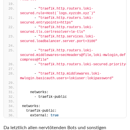
      - 
"traefik.http.routers.loki-
secured.rule=Host(`logs.xyzcdn.xyz`)"
      - 
"traefik.http.routers.loki-
secured.entrypoints=https"
      - 
"traefik.http.routers.loki-
secured.tls.certresolver=le-tls"
      - 
"traefik.http.services.loki-
secured.loadbalancer.server.port=3100"
      - 
"traefik.http.routers.loki-
secured.middlewares=secHeaders@file,loki-mwlogin,def-
compress@file"
      - 
"traefik.http.routers.loki-secured.priority=1
      - 
"traefik.http.middlewares.loki-
mwlogin.basicauth.users=lokiuser:lokipassword"
    networks:
      - traefik-public
networks:
  traefik-public:
    external: 
true
Da letztlich allen nervtötenden Bots und sonstigen