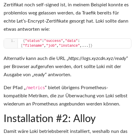
Zertifikat noch self-signed ist, in meinem Beispiel konnte es
problemlos weg gelassen werden, da Traefik bereits für
echte Let’s-Encrypt-Zertifikate gesorgt hat. Loki sollte dann
etwas antworten wie:
{
"status"
:
"success"
,
"data"
:
[
"filename"
,
"job"
,
"instance"
,...
]}
Alternativ kann auch die URL „
https://logs.xyzcdn.xyz/ready
“
per Browser aufgerufen werden, dort sollte Loki mit der
Ausgabe von „
ready
“ antworten.
Der Pfad „
/metrics
“ bietet übrigens Prometheus-
kompatible Metriken, die zur Überwachung von Loki selbst
wiederum an Prometheus angebunden werden können.
Installation #2: Alloy
Damit wäre Loki betriebsbereit installiert, weshalb nun das