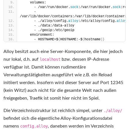
    volumes:
      - /var/run/docker.
sock
:/var/run/docker.
sock
:ro
      - 
/var/lib/docker/containers:/var/lib/docker/containers:
      - ./alloy/config.
alloy
:/etc/alloy/config.
alloy
:
      - ./data:/data-alloy
      - ./geoip:/etc/geoip
    environment:
      - HOSTNAME=$
{
HOSTNAME:-$
(
hostname
)}
Alloy besitzt auch eine Server-Komponente, die hier jedoch
nur lokal, d.h. auf
localhost
bzw. dessen IP-Adresse
verfügbar ist. Damit können rudimentäre
Verwaltungstätigkeiten ausgeführt wie z.B. ein Reload
initiiert werden. Insofern wird dieser Server auf Port 12345
(kein Witz!) auch nicht für die gesamte Welt nach außen
freigegeben, Traefik ist somit hier nicht im Spiel.
Die Verzeichnisstruktur ist reichlich simpel, unter
./alloy/
befindet sich die eigentliche Alloy-Konfigurationsdatei
namens
config.alloy
, daneben werden im Verzeichnis