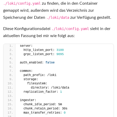
./loki/config.yaml
zu finden, die in den Container
gemappt wird, außerdem wird das Verzeichnis zur
Speicherung der Daten
./loki/data
zur Verfügung gestellt.
Diese Konfigurationsdatei
./loki/config.yaml
sieht in der
aktuellen Fassung bei mir wie folgt aus:
server:
  http_listen_port: 
3100
  grpc_listen_port: 
9095
auth_enabled: 
false
common:
  path_prefix: /loki
  storage:
    filesystem:
      directory: /loki/data
  replication_factor: 
1
ingester:
  chunk_idle_period: 5m
  chunk_retain_period: 30s
  max_transfer_retries: 
0