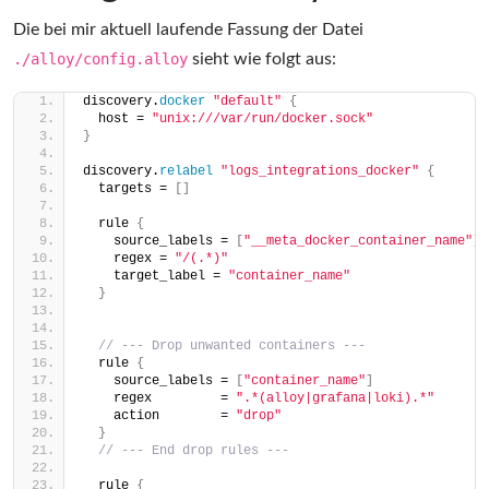
Die bei mir aktuell laufende Fassung der Datei
./alloy/config.alloy
sieht wie folgt aus:
discovery.
docker
"default"
{
  host = 
"unix:///var/run/docker.sock"
}
discovery.
relabel
"logs_integrations_docker"
{
  targets = 
[]
  rule 
{
    source_labels = 
[
"__meta_docker_container_name"
]
    regex = 
"/(.*)"
    target_label = 
"container_name"
}
// --- Drop unwanted containers ---
  rule 
{
    source_labels = 
[
"container_name"
]
    regex         = 
".*(alloy|grafana|loki).*"
    action        = 
"drop"
}
// --- End drop rules ---
  rule 
{