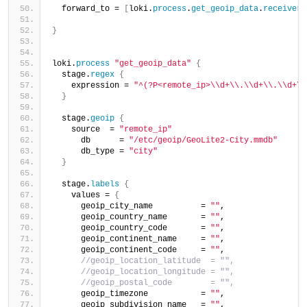
  forward_to = 
[
loki.
process
.
get_geoip_data
.
receiver
]
}
loki.
process
"get_geoip_data"
{
  stage.
regex
{
    expression = 
"^(?P<remote_ip>\\d+\\.\\d+\\.\\d+\\
}
  stage.
geoip
{
    source  = 
"remote_ip"
      db      = 
"/etc/geoip/GeoLite2-City.mmdb"
      db_type = 
"city"
}
  stage.
labels
{
    values = 
{
      geoip_city_name          = 
""
,
      geoip_country_name       = 
""
,
      geoip_country_code       = 
""
,
      geoip_continent_name     = 
""
,
      geoip_continent_code     = 
""
,
//geoip_location_latitude  = "",
//geoip_location_longitude = "",
//geoip_postal_code        = "",
      geoip_timezone           = 
""
,
      geoip_subdivision_name   = 
""
,