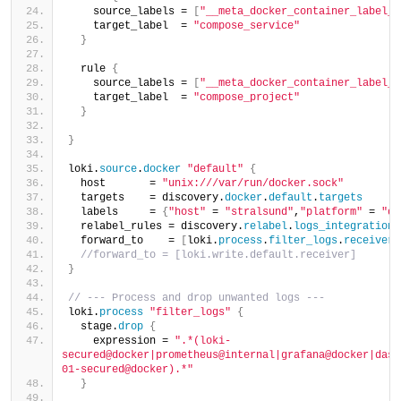
    source_labels = 
[
"__meta_docker_container_label_c
    target_label  = 
"compose_service"
}
  rule 
{
    source_labels = 
[
"__meta_docker_container_label_c
    target_label  = 
"compose_project"
}
}
loki.
source
.
docker
"default"
{
  host       = 
"unix:///var/run/docker.sock"
  targets    = discovery.
docker
.
default
.
targets
  labels     = 
{
"host"
 = 
"stralsund"
,
"platform"
 = 
"do
  relabel_rules = discovery.
relabel
.
logs_integrations
  forward_to    = 
[
loki.
process
.
filter_logs
.
receiver
]
//forward_to = [loki.write.default.receiver]
}
// --- Process and drop unwanted logs ---
loki.
process
"filter_logs"
{
  stage.
drop
{
    expression = 
".*(loki-
secured@docker|prometheus@internal|grafana@docker|dash
01-secured@docker).*"
}