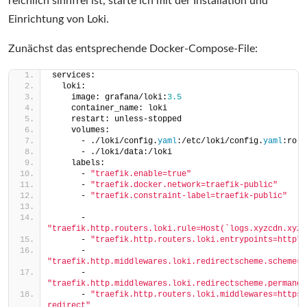
reichlich sinnfrei ist, starte ich mit der Installation und
Einrichtung von Loki.
Zunächst das entsprechende Docker-Compose-File:
services:
  loki:
    image: grafana/loki:
3.5
    container_name: loki
    restart: unless-stopped
    volumes:
      - ./loki/config.
yaml
:/etc/loki/config.
yaml
:ro
      - ./loki/data:/loki
    labels:
      - 
"traefik.enable=true"
      - 
"traefik.docker.network=traefik-public"
      - 
"traefik.constraint-label=traefik-public"
      - 
"traefik.http.routers.loki.rule=Host(`logs.xyzcdn.xyz`
      - 
"traefik.http.routers.loki.entrypoints=http"
      - 
"traefik.http.middlewares.loki.redirectscheme.scheme=h
      - 
"traefik.http.middlewares.loki.redirectscheme.permanen
      - 
"traefik.http.routers.loki.middlewares=https-
redirect"