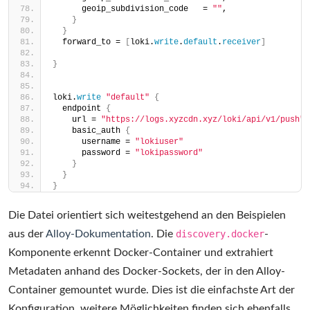
      geoip_subdivision_code   = 
""
,
}
}
  forward_to = 
[
loki.
write
.
default
.
receiver
]
}
loki.
write
"default"
{
  endpoint 
{
    url = 
"https://logs.xyzcdn.xyz/loki/api/v1/push"
    basic_auth 
{
      username = 
"lokiuser"
      password = 
"lokipassword"
}
}
}
Die Datei orientiert sich weitestgehend an den Beispielen
aus der
Alloy-Dokumentation
. Die
discovery.docker
-
Komponente erkennt Docker-Container und extrahiert
Metadaten anhand des Docker-Sockets, der in den Alloy-
Container gemountet wurde. Dies ist die einfachste Art der
Konfiguration, weitere Möglichkeiten finden sich ebenfalls