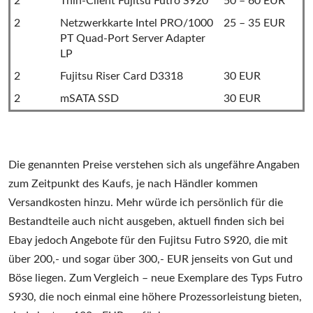
2
Thin-Client Fujitsu Futro S920
50 – 60 EUR
2
Netzwerkkarte Intel PRO/1000
25 – 35 EUR
PT Quad-Port Server Adapter
LP
2
Fujitsu Riser Card D3318
30 EUR
2
mSATA SSD
30 EUR
Die genannten Preise verstehen sich als ungefähre Angaben
zum Zeitpunkt des Kaufs, je nach Händler kommen
Versandkosten hinzu. Mehr würde ich persönlich für die
Bestandteile auch nicht ausgeben, aktuell finden sich bei
Ebay jedoch Angebote für den Fujitsu Futro S920, die mit
über 200,- und sogar über 300,- EUR jenseits von Gut und
Böse liegen. Zum Vergleich – neue Exemplare des Typs Futro
S930, die noch einmal eine höhere Prozessorleistung bieten,