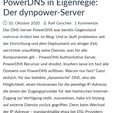
PowerDNS in Eigenregie:
Tipps
am
Der dynpower-Server
Rande
Datum:
Autor:
10. Oktober 2020
Ralf Geschke
1 Kommentar
Der DNS-Server PowerDNS war bereits Gegenstand
mehrerer Artikel
hier im Blog. Und er läuft problemlos seit
der Einrichtung und dem Deployment vor einiger Zeit,
verrichtet unauffällig seine Dienste, was für alle
Komponenten gilt – PowerDNS Authoritative Server,
PowerDNS Recursor und dnsdist. Insofern lasse ich fast alle
Domains von PowerDNS auflösen. Warum nur fast? Ganz
einfach, für das beliebte „dynamische“ DNS, also der
Möglichkeit, einen Hostnamen für die jeweilige IP-Adresse,
die einem der Zugangsprovider für den heimischen Internet-
Zugang zur Verfügung stellt, zuzuweisen, habe ich bislang
auf externe Dienste zurück gegriffen. Denn beim Wechsel
der IP-Adresse – standardmäßig etwa bei DSL-Providern