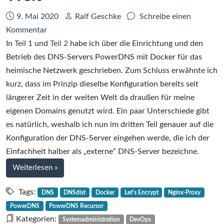
Datum:
Autor:
9. Mai 2020
Ralf Geschke
Schreibe einen
zu
Kommentar
Ein
In
Teil 1
und
Teil 2
habe ich über die Einrichtung und den
DNS-
Betrieb des DNS-Servers PowerDNS mit Docker für das
Server
heimische Netzwerk geschrieben. Zum Schluss erwähnte ich
mit
kurz, dass im Prinzip dieselbe Konfiguration bereits seit
PowerDNS
längerer Zeit in der weiten Welt da draußen für meine
und
eigenen Domains genutzt wird. Ein paar Unterschiede gibt
Docker
es natürlich, weshalb ich nun im dritten Teil genauer auf die
–
Konfiguration der DNS-Server eingehen werde, die ich der
Teil
Einfachheit halber als „externe“ DNS-Server bezeichne.
3:
bei
Weiterlesen
»
Betrieb
Ein
in
DNS-
Tags:
DNS
DNSdist
Docker
Let's Encrypt
Nginx-Proxy
Server
der
PowerDNS
PowerDNS Recursor
mit
weiten
Kategorien:
Systemadministration
DevOps