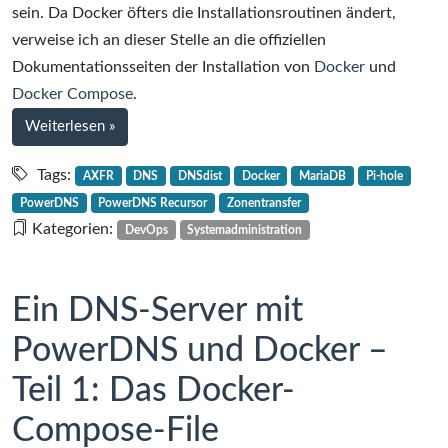
sein. Da Docker öfters die Installationsroutinen ändert,
verweise ich an dieser Stelle an die offiziellen
Dokumentationsseiten der Installation von
Docker
und
Docker Compose
.
bei
Weiterlesen
»
Ein
DNS-
Tags:
AXFR
DNS
DNSdist
Docker
MariaDB
Pi-hole
Server
PowerDNS
PowerDNS Recursor
Zonentransfer
mit
Kategorien:
DevOps
Systemadministration
PowerDNS
und
Docker
Ein DNS-Server mit
–
PowerDNS und Docker –
Teil
2:
Teil 1: Das Docker-
Deployment
Compose-File