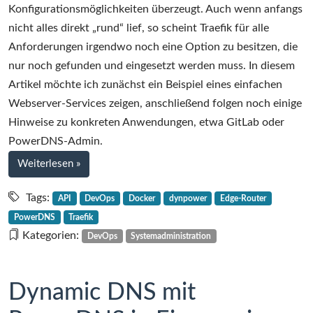
Konfigurationsmöglichkeiten überzeugt. Auch wenn anfangs
nicht alles direkt „rund“ lief, so scheint Traefik für alle
Anforderungen irgendwo noch eine Option zu besitzen, die
nur noch gefunden und eingesetzt werden muss. In diesem
Artikel möchte ich zunächst ein Beispiel eines einfachen
Webserver-Services zeigen, anschließend folgen noch einige
Hinweise zu konkreten Anwendungen, etwa GitLab oder
PowerDNS-Admin.
bei
Weiterlesen
»
Ein
Webserver(-
Tags:
API
DevOps
Docker
dynpower
Edge-Router
Service)
PowerDNS
Traefik
mit
Kategorien:
DevOps
Systemadministration
Traefik
und
ein
Dynamic DNS mit
paar