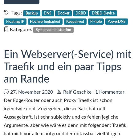
1
Dockerized
Pi-
Tags:
Backup
DNS
Docker
DRBD
DRBD-Device
Hole
Floating IP
Hochverfügbarkeit
Keepalived
Pi-hole
PowerDNS
hochverfügbar
Kategorie:
Systemadministration
mit
keepalived
und
Ein Webserver(-Service) mit
DRBD,
Traefik und ein paar Tipps
Teil
1
am Rande
Datum:
Autor:
27. November 2020
Ralf Geschke
1 Kommentar
Der Edge-Router oder auch Proxy Traefik ist schon
irgendwie cool. Zugegeben, dieser Satz hat null
Aussagekraft, ist sehr subjektiv und es fehlen jegliche
Argumente, aber wie wäre es denn mit folgenden: Traefik
hat mich vor allem aufgrund der unfassbar vielfältigen