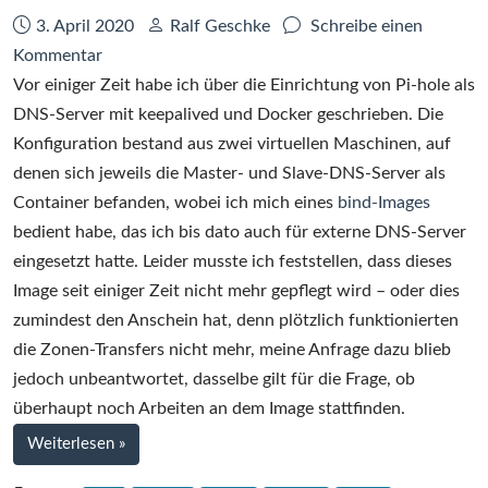
Datum:
Autor:
3. April 2020
Ralf Geschke
Schreibe einen
zu
Kommentar
Ein
Vor einiger Zeit habe ich über die Einrichtung von Pi-hole als
DNS-
DNS-Server mit keepalived und Docker geschrieben. Die
Server
Konfiguration bestand aus zwei virtuellen Maschinen, auf
mit
denen sich jeweils die Master- und Slave-DNS-Server als
PowerDNS
Container befanden, wobei ich mich eines
bind-Images
und
bedient habe, das ich bis dato auch für externe DNS-Server
Docker
eingesetzt hatte. Leider musste ich feststellen, dass dieses
–
Image seit einiger Zeit nicht mehr gepflegt wird – oder dies
Teil
zumindest den Anschein hat, denn plötzlich funktionierten
1:
die Zonen-Transfers nicht mehr, meine Anfrage dazu blieb
Das
jedoch unbeantwortet, dasselbe gilt für die Frage, ob
Docker-
überhaupt noch Arbeiten an dem Image stattfinden.
Compose-
bei
Weiterlesen
»
File
Ein