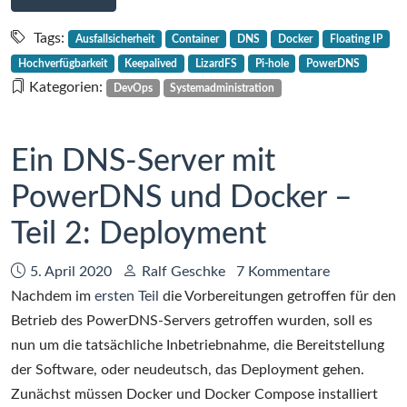
Einrichtung
von
Tags:
Ausfallsicherheit
Container
DNS
Docker
Floating IP
Pi-
Hochverfügbarkeit
Keepalived
LizardFS
Pi-hole
PowerDNS
hole
Kategorien:
DevOps
Systemadministration
mit
keepalived
und
Ein DNS-Server mit
Docker-
PowerDNS und Docker –
Containern,
Teil
Teil 2: Deployment
2
Datum:
Autor:
5. April 2020
Ralf Geschke
7 Kommentare
Nachdem im
ersten Teil
die Vorbereitungen getroffen für den
Betrieb des PowerDNS-Servers getroffen wurden, soll es
nun um die tatsächliche Inbetriebnahme, die Bereitstellung
der Software, oder neudeutsch, das Deployment gehen.
Zunächst müssen Docker und Docker Compose installiert