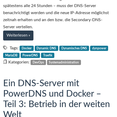
spätestens alle 24 Stunden – muss der DNS-Server
benachrichtigt werden und die neue IP-Adresse möglichst
zeitnah erhalten und an den bzw. die Secondary-DNS-
Server verteilen.
bei
Weiterlesen
»
Dynamic
DNS
Tags:
Docker
Dynamic DNS
Dynamisches DNS
dynpower
mit
MariaDB
PowerDNS
Traefik
PowerDNS
Kategorien:
DevOps
Systemadministration
in
Eigenregie:
Der
Ein DNS-Server mit
dynpower-
PowerDNS und Docker –
Server
Teil 3: Betrieb in der weiten
Welt