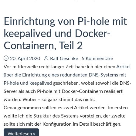
PowerDNS
Welt
und
Docker
Einrichtung von Pi-hole mit
–
keepalived und Docker-
Teil
3:
Containern, Teil 2
Betrieb
in
Datum:
Autor:
20. April 2020
Ralf Geschke
5 Kommentare
der
Vor mittlerweile recht langer Zeit habe ich hier einen
Artikel
weiten
über die Einrichtung eines redundanten DNS-Systems mit
Welt
Pi-hole und keepalived
geschrieben, wobei sowohl die DNS-
Server als auch Pi-hole mit Docker-Containern realisiert
wurden. Wobei – so ganz stimmt das nicht.
Genaugenommen sollten es zwei Artikel werden. Im ersten
wollte ich die Struktur des Systems vorstellen, der zweite
sollte sich mit der Konfiguration im Detail beschäftigen.
bei
Weiterlesen
»