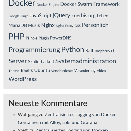
Docker
Framework
Docker Swarm
Docker Engine
jQuery
JavaScript
kuerbis.org
Leben
Google
Hugo
Persönlich
Nginx
MariaDB
Musik
Nginx-Proxy
OSS
PHP
PowerDNS
Pi-hole
Plugin
Python
Programmierung
Ralf
Raspberry Pi
Server
Systemadministration
Skalierbarkeit
Ubuntu
Traefik
Veränderung
Theme
Verschiedenes
Video
WordPress
Neueste Kommentare
Wolfgang
zu
Zentralisiertes Logging von Docker-
Containern mit Alloy, Loki und Grafana
Steffi
zu
Zentralisiertes Logging von Docker-