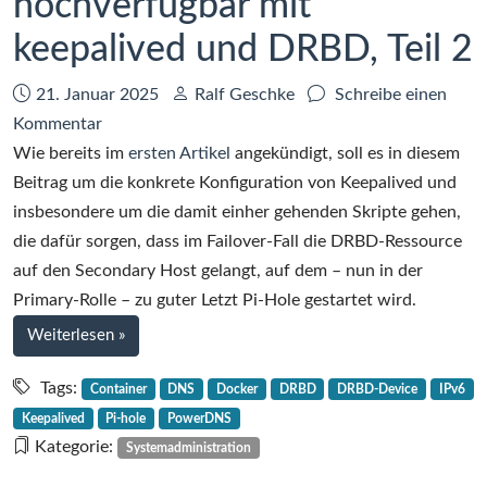
hochverfügbar mit
keepalived und DRBD, Teil 2
Datum:
Autor:
21. Januar 2025
Ralf Geschke
Schreibe einen
zu
Kommentar
Dockerized
Wie bereits im
ersten Artikel
angekündigt, soll es in diesem
Pi-
Beitrag um die konkrete Konfiguration von Keepalived und
Hole
insbesondere um die damit einher gehenden Skripte gehen,
hochverfügbar
die dafür sorgen, dass im Failover-Fall die DRBD-Ressource
mit
auf den Secondary Host gelangt, auf dem – nun in der
keepalived
Primary-Rolle – zu guter Letzt Pi-Hole gestartet wird.
und
bei
Weiterlesen
»
DRBD,
Dockerized
Teil
Pi-
Tags:
Container
DNS
Docker
DRBD
DRBD-Device
IPv6
Hole
2
Keepalived
Pi-hole
PowerDNS
hochverfügbar
Kategorie:
Systemadministration
mit