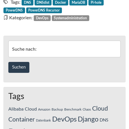
DNS-
Tags:
DNS
DNSdist
Docker
MariaDB
Pi-hole
Server
PowerDNS
PowerDNS Recursor
mit
Kategorien:
DevOps
Systemadministration
PowerDNS
und
Docker
–
Suche nach:
Teil
1:
Das
Docker-
Compose-
File
Tags
Cloud
Alibaba Cloud
Amazon
Backup
Benchmark
Chaos
DevOps
Django
Container
DNS
Datenbank