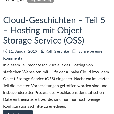
Programmierung
Cloud-Geschichten – Teil 5
– Hosting mit Object
Storage Service (OSS)
Datum:
Autor:
11. Januar 2019
Ralf Geschke
Schreibe einen
zu
Kommentar
Cloud-
In diesem Teil möchte ich kurz auf das Hosting von
Geschichten
statischen Webseiten mit Hilfe der Alibaba Cloud bzw. dem
–
Object Storage Service (OSS) eingehen. Nachdem im letzten
Teil
Teil die meisten Vorbereitungen getroffen worden sind und
5
insbesondere der Prozess des Hochladens der statischen
–
Dateien thematisiert wurde, sind nun nur noch wenige
Hosting
Konfigurationsschritte zu erledigen.
mit