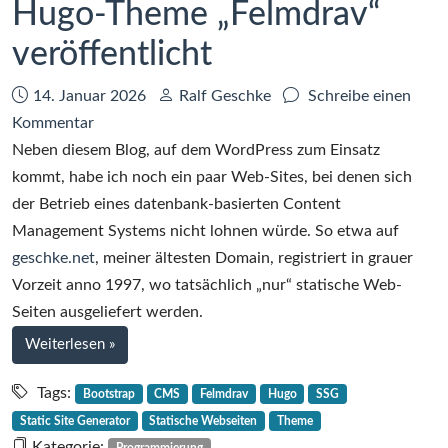
Hugo-Theme „Felmdrav“
veröffentlicht
Datum:
Autor:
14. Januar 2026
Ralf Geschke
Schreibe einen
zu
Kommentar
Hugo-
Neben diesem Blog, auf dem WordPress zum Einsatz
Theme
kommt, habe ich noch ein paar Web-Sites, bei denen sich
„Felmdrav“
der Betrieb eines datenbank-basierten Content
veröffentlicht
Management Systems nicht lohnen würde. So etwa auf
geschke.net
, meiner ältesten Domain, registriert in grauer
Vorzeit anno 1997, wo tatsächlich „nur“ statische Web-
Seiten ausgeliefert werden.
bei
Weiterlesen
»
Hugo-
Theme
Tags:
Bootstrap
CMS
Felmdrav
Hugo
SSG
„Felmdrav“
Static Site Generator
Statische Webseiten
Theme
veröffentlicht
Kategorie: