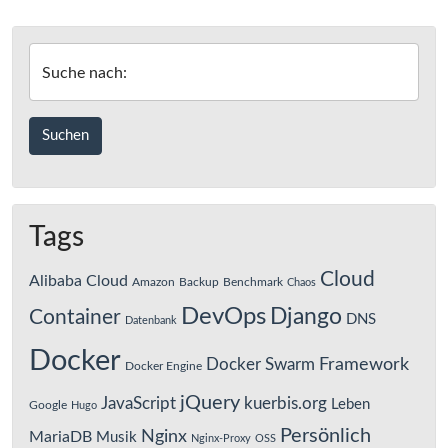
–
Statische
Web-
Suche nach:
Seiten
Tags
Cloud
Alibaba Cloud
Amazon
Backup
Benchmark
Chaos
DevOps
Django
Container
DNS
Datenbank
Docker
Framework
Docker Swarm
Docker Engine
jQuery
JavaScript
kuerbis.org
Leben
Google
Hugo
Persönlich
Nginx
MariaDB
Musik
Nginx-Proxy
OSS