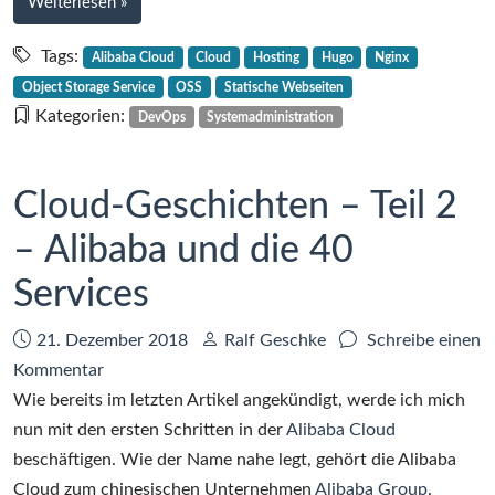
bei
Weiterlesen
»
Object
Cloud-
Storage
Geschichten
Tags:
Alibaba Cloud
Cloud
Hosting
Hugo
Nginx
–
Service
Object Storage Service
OSS
Statische Webseiten
Teil
(OSS)
Kategorien:
DevOps
Systemadministration
5
–
Hosting
Cloud-Geschichten – Teil 2
mit
– Alibaba und die 40
Object
Storage
Services
Service
(OSS)
Datum:
Autor:
21. Dezember 2018
Ralf Geschke
Schreibe einen
zu
Kommentar
Cloud-
Wie bereits im letzten Artikel angekündigt, werde ich mich
Geschichten
nun mit den ersten Schritten in der
Alibaba Cloud
–
beschäftigen. Wie der Name nahe legt, gehört die Alibaba
Teil
Cloud zum chinesischen Unternehmen
Alibaba Group
.