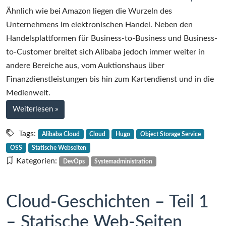
2
Ähnlich wie bei Amazon liegen die Wurzeln des
–
Unternehmens im elektronischen Handel. Neben den
Alibaba
Handelsplattformen für Business-to-Business und Business-
und
to-Customer breitet sich Alibaba jedoch immer weiter in
die
andere Bereiche aus, vom Auktionshaus über
40
Finanzdienstleistungen bis hin zum Kartendienst und in die
Services
Medienwelt.
bei
Weiterlesen
»
Cloud-
Geschichten
Tags:
Alibaba Cloud
Cloud
Hugo
Object Storage Service
–
OSS
Statische Webseiten
Teil
Kategorien:
DevOps
Systemadministration
2
–
Alibaba
Cloud-Geschichten – Teil 1
und
– Statische Web-Seiten
die