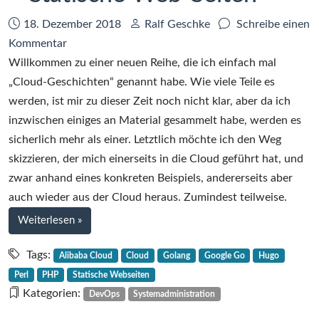
40
Services
Datum:
Autor:
18. Dezember 2018
Ralf Geschke
Schreibe einen
zu
Kommentar
Cloud-
Willkommen zu einer neuen Reihe, die ich einfach mal
Geschichten
„Cloud-Geschichten“ genannt habe. Wie viele Teile es
–
werden, ist mir zu dieser Zeit noch nicht klar, aber da ich
Teil
inzwischen einiges an Material gesammelt habe, werden es
1
sicherlich mehr als einer. Letztlich möchte ich den Weg
–
skizzieren, der mich einerseits in die Cloud geführt hat, und
Statische
zwar anhand eines konkreten Beispiels, andererseits aber
Web-
auch wieder aus der Cloud heraus. Zumindest teilweise.
Seiten
bei
Weiterlesen
»
Cloud-
Geschichten
Tags:
Alibaba Cloud
Cloud
Golang
Google Go
Hugo
–
Perl
PHP
Statische Webseiten
Teil
Kategorien:
DevOps
Systemadministration
1