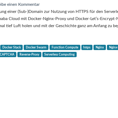
zu
ibe einen Kommentar
Ein
ung einer (Sub-)Domain zur Nutzung von HTTPS für den Serverl
Proxy
baba Cloud mit Docker-Nginx-Proxy und Docker-Let’s-Encrypt-
für
al tief Luft holen und mit der Geschichte ganz am Anfang zu be
das
Serverless
Computing
Docker Stack
Docker Swarm
Function Compute
https
Nginx
Nginx
in
eCAPTCHA
Reverse-Proxy
Serverless Computing
der
Alibaba
Cloud