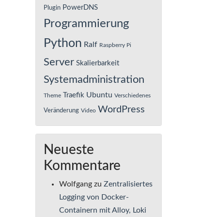
PowerDNS
Plugin
Programmierung
Python
Ralf
Raspberry Pi
Server
Skalierbarkeit
Systemadministration
Ubuntu
Traefik
Theme
Verschiedenes
WordPress
Veränderung
Video
Neueste
Kommentare
Wolfgang
zu
Zentralisiertes
Logging von Docker-
Containern mit Alloy, Loki