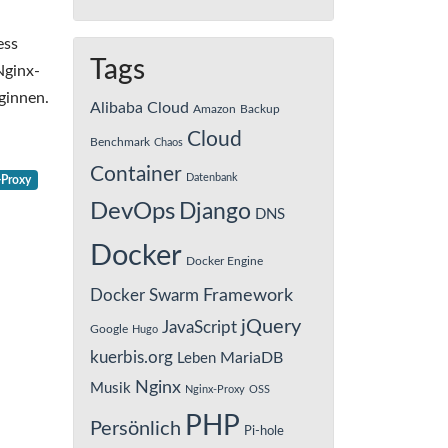
ess
Tags
Nginx-
ginnen.
Alibaba Cloud
Amazon
Backup
Cloud
Benchmark
Chaos
Container
Datenbank
-Proxy
DevOps
Django
DNS
Docker
Docker Engine
Framework
Docker Swarm
jQuery
JavaScript
Google
Hugo
kuerbis.org
MariaDB
Leben
Nginx
Musik
Nginx-Proxy
OSS
PHP
Persönlich
Pi-hole