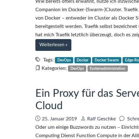
Wie bereits öfters erwähnt, nutze ich inzwisch
Companion im Docker-(Swarm-)Cluster. Traefik di
von Docker – entweder im Cluster als Docker S
bereitgestellt werden. Traefik selbst bezeichnet 
hat mich Traefik letztlich überzeugt, doch es ze
bei
Weiterlesen
»
Eine
kleine
Tags:
DevOps
Docker
Docker Swarm
Edge-Ro
Traefik-
Kategorien:
DevOps
Systemadministration
Geschichte
Ein Proxy für das Serv
Cloud
Datum:
Autor:
25. Januar 2019
Ralf Geschke
Schre
Oder um einige Buzzwords zu nutzen – Einricht
Computing Dienst Function Compute in der Ali