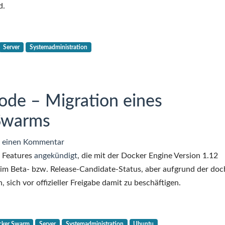
d.
Server
Systemadministration
de – Migration eines
Swarms
zu
 einen Kommentar
Docker
 Features
angekündigt
, die mit der Docker Engine Version 1.12
1.12
h im Beta- bzw. Release-Candidate-Status, aber aufgrund der doc
Swarm
sich vor offizieller Freigabe damit zu beschäftigen.
mode
–
Migration
cker Swarm
Server
Systemadministration
Ubuntu