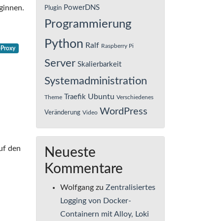
ginnen.
PowerDNS
Plugin
Programmierung
Python
Ralf
Raspberry Pi
-Proxy
Server
Skalierbarkeit
Systemadministration
Ubuntu
Traefik
Theme
Verschiedenes
WordPress
Veränderung
Video
uf den
Neueste
Kommentare
Wolfgang
zu
Zentralisiertes
Logging von Docker-
Containern mit Alloy, Loki