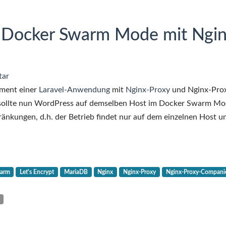
 Docker Swarm Mode mit Ngin
tar
yment einer
Laravel-Anwendung
mit
Nginx-Proxy
und Nginx-Pro
 sollte nun WordPress auf demselben Host im Docker Swarm M
ränkungen, d.h. der Betrieb findet nur auf dem einzelnen Host u
warm
Let's Encrypt
MariaDB
Nginx
Nginx-Proxy
Nginx-Proxy-Compani