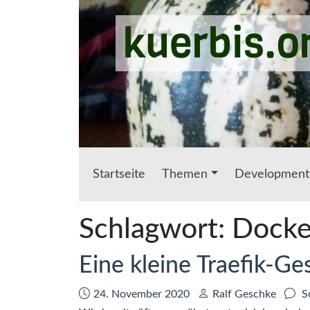
Zum Hauptinhalt springen
kuerbis.o
Startseite
Themen
Development
Schlagwort:
Docke
Eine kleine Traefik-Ge
Datum:
Autor:
24. November 2020
Ralf Geschke
S