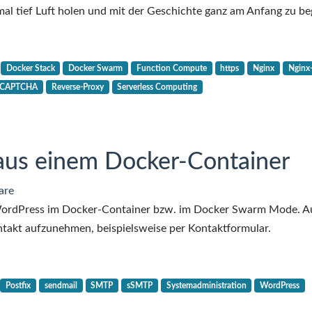
für
al tief Luft holen und mit der Geschichte ganz am Anfang zu be
das
Serverless
Computing
Docker Stack
Docker Swarm
Function Compute
https
Nginx
Nginx
in
eCAPTCHA
Reverse-Proxy
Serverless Computing
der
Alibaba
Cloud
aus einem Docker-Container
are
 WordPress im Docker-Container bzw. im Docker Swarm Mode. A
ntakt aufzunehmen, beispielsweise per Kontaktformular.
Postfix
sendmail
SMTP
sSMTP
Systemadministration
WordPress