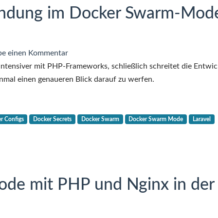
endung im Docker Swarm-Mod
zu
be einen Kommentar
Howto:
intensiver mit PHP-Frameworks, schließlich schreitet die Entwi
Laravel-
einmal einen genaueren Blick darauf zu werfen.
Anwendung
im
Docker
r Configs
Docker Secrets
Docker Swarm
Docker Swarm Mode
Laravel
Swarm-
Mode
betreiben
de mit PHP und Nginx in der