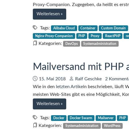
Proxy-Companion. Zugegeben, da heißt es erstm
bei
Weiterlesen
»
Ein
Proxy
Tags:
Alibaba Cloud
Container
Custom Domain
für
Nginx-Proxy-Companion
PHP
Proxy
ReactPHP
r
das
Kategorien:
DevOps
Systemadministration
Serverless
Computing
in
Mailversand mit PHP 
der
Alibaba
Datum:
Autor:
15. Mai 2018
Ralf Geschke
2 Komment
Cloud
Wie in den
letzten Artikel
n beschrieben, läuft
meisten Web-Sites gibt es eine Möglichkeit, Ko
bei
Weiterlesen
»
Mailversand
mit
Tags:
Docker
Docker Swarm
Mailserver
PHP
PHP
Kategorien:
Systemadministration
WordPress