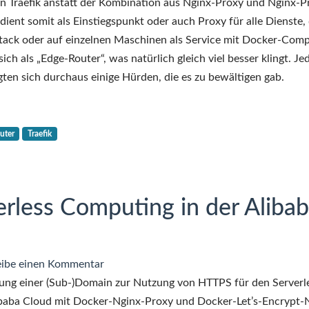
Eine
en Traefik anstatt der Kombination aus Nginx-Proxy und Nginx-P
kleine
ent somit als Einstiegspunkt oder auch Proxy für alle Dienste, 
Traefik-
tack oder auf einzelnen Maschinen als Service mit Docker-Com
Geschichte
sich als „Edge-Router“, was natürlich gleich viel besser klingt. Je
igten sich durchaus einige Hürden, die es zu bewältigen gab.
uter
Traefik
erless Computing in der Aliba
zu
ibe einen Kommentar
Ein
ung einer (Sub-)Domain zur Nutzung von HTTPS für den Serverl
Proxy
baba Cloud mit Docker-Nginx-Proxy und Docker-Let’s-Encrypt-