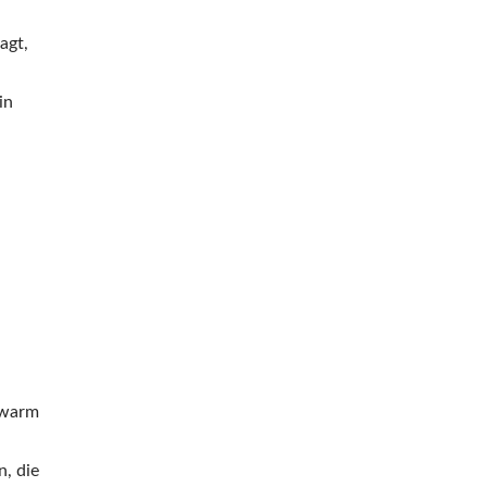
agt,
in
Swarm
n, die