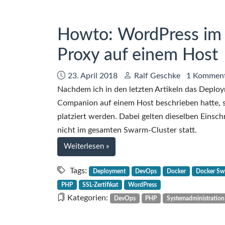
aus
einem
Docker-
Howto: WordPress im
Container
Proxy auf einem Host
Datum:
Autor:
23. April 2018
Ralf Geschke
1 Kommen
Nachdem ich in den letzten Artikeln das Deplo
Companion auf einem Host beschrieben hatte,
platziert werden. Dabei gelten dieselben Einsch
nicht im gesamten Swarm-Cluster statt.
bei
Weiterlesen
»
Howto:
WordPress
Tags:
Deployment
DevOps
Docker
Docker S
im
PHP
SSL-Zertifikat
WordPress
Docker
Kategorien:
DevOps
PHP
Systemadministration
Swarm
Mode