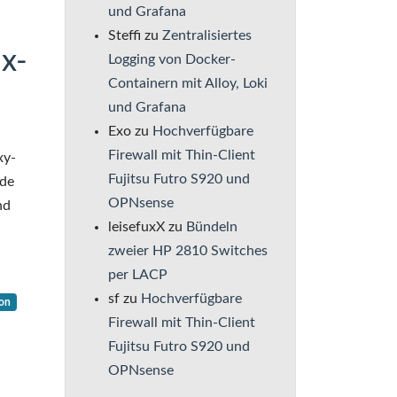
und Grafana
Steffi
zu
Zentralisiertes
x-
Logging von Docker-
Containern mit Alloy, Loki
und Grafana
Exo
zu
Hochverfügbare
Firewall mit Thin-Client
xy-
Fujitsu Futro S920 und
ode
OPNsense
nd
leisefuxX
zu
Bündeln
zweier HP 2810 Switches
per LACP
sf
zu
Hochverfügbare
on
Firewall mit Thin-Client
Fujitsu Futro S920 und
OPNsense