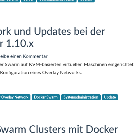
eines
bestehenden
Docker
rk und Updates bei der
Swarms
r 1.10.x
zu
eibe einen Kommentar
Docker
er Swarm auf KVM-basierten virtuellen Maschinen eingerichtet
Overlay
ur Konfiguration eines Overlay Networks.
Network
und
Updates
 Overlay Network
Docker Swarm
Systemadministration
Update
bei
der
Installation
Swarm Clusters mit Docker
von