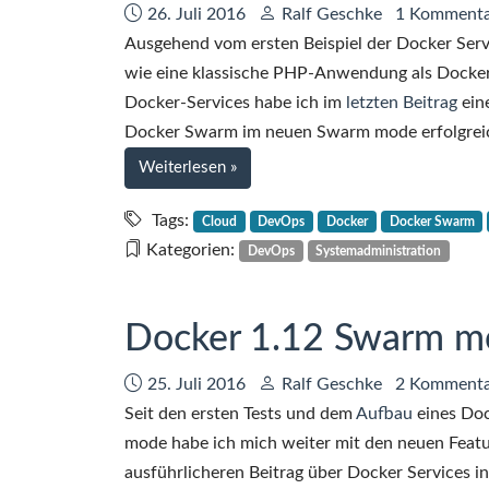
Datum:
Autor:
26. Juli 2016
Ralf Geschke
1 Komment
Ausgehend vom ersten Beispiel der Docker Ser
wie eine klassische PHP-Anwendung als Docker-
Docker-Services habe ich im
letzten Beitrag
eine
Docker Swarm im neuen Swarm mode erfolgreic
bei
Weiterlesen
»
Docker
1.12
Tags:
Cloud
DevOps
Docker
Docker Swarm
Swarm
Kategorien:
DevOps
Systemadministration
mode
mit
PHP
Docker 1.12 Swarm mo
und
Nginx
Datum:
Autor:
25. Juli 2016
Ralf Geschke
2 Kommenta
in
Seit den ersten Tests und dem
Aufbau
eines Do
der
mode habe ich mich weiter mit den neuen Featu
Praxis
ausführlicheren Beitrag über Docker Services i