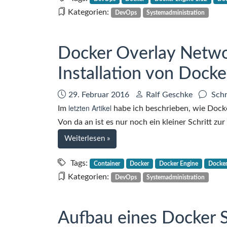
Swarm
Kategorien:
DevOps
Systemadministration
mode
–
Migration
Docker Overlay Netwo
eines
Installation von Docke
bestehenden
Docker
Datum:
Autor:
29. Februar 2016
Ralf Geschke
Schr
Swarms
letzten Artikel
Im
habe ich beschrieben, wie Dock
Von da an ist es nur noch ein kleiner Schritt z
bei
Weiterlesen
»
Docker
Overlay
Tags:
Container
Docker
Docker Engine
Docker
Network
Kategorien:
DevOps
Systemadministration
und
Updates
bei
Aufbau eines Docker 
der