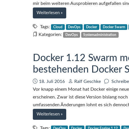
mir beim weiteren Ausprobieren aufgefallen sin
bei
Weiterlesen
»
Docker
1.12
Tags:
Cloud
DevOps
Docker
Docker Swarm
Swarm
Kategorien:
DevOps
Systemadministration
mode
–
Shortcuts
Docker 1.12 Swarm mo
bestehenden Docker 
Datum:
Autor:
18. Juli 2016
Ralf Geschke
Schreibe
Vor knapp einem Monat hat Docker einige neue
erscheinen. Zwar ist diese Version bislang noc
umfassenden Änderungen lohnt es sich dennoch, 
bei
Weiterlesen
»
Docker
1.12
Tags:
DevOps
Docker
Docker Engine 1.12
Do