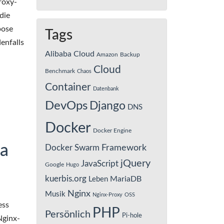
roxy-
die
pose
Tags
denfalls
Alibaba Cloud
Amazon
Backup
Cloud
Benchmark
Chaos
Container
Datenbank
DevOps
Django
DNS
Docker
Docker Engine
ba
Framework
Docker Swarm
jQuery
JavaScript
Google
Hugo
kuerbis.org
MariaDB
Leben
Nginx
Musik
Nginx-Proxy
OSS
ess
PHP
Persönlich
Pi-hole
Nginx-