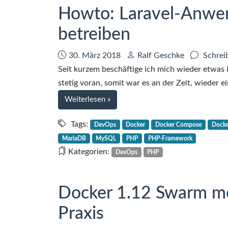
mit
Howto: Laravel-Anw
Nginx-
betreiben
Proxy
auf
einem
Datum:
Autor:
30. März 2018
Ralf Geschke
Schrei
Host
Seit kurzem beschäftige ich mich wieder etwas 
stetig voran, somit war es an der Zeit, wieder 
bei
Weiterlesen
»
Howto:
Laravel-
Tags:
DevOps
Docker
Docker Compose
Docke
Anwendung
MariaDB
MySQL
PHP
PHP-Framework
im
Kategorien:
DevOps
PHP
Docker
Swarm-
Mode
Docker 1.12 Swarm mo
betreiben
Praxis