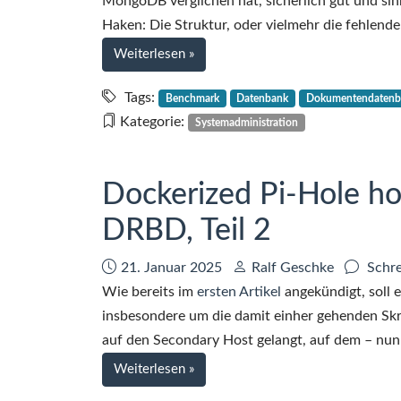
MongoDB verglichen hat, sicherlich gut und sin
Haken: Die Struktur, oder vielmehr die fehlend
bei
Weiterlesen
»
Benchmarking
FerretDB
Tags:
Benchmark
Datenbank
Dokumentendatenb
und
Kategorie:
Systemadministration
MongoDB
Dockerized Pi-Hole ho
DRBD, Teil 2
Datum:
Autor:
21. Januar 2025
Ralf Geschke
Schre
Wie bereits im
ersten Artikel
angekündigt, soll 
insbesondere um die damit einher gehenden Skri
auf den Secondary Host gelangt, auf dem – nun i
bei
Weiterlesen
»
Dockerized