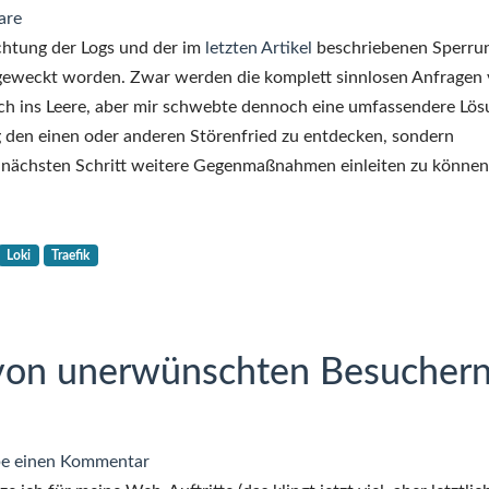
are
chtung der Logs und der im
letzten Artikel
beschriebenen Sperru
eweckt worden. Zwar werden die komplett sinnlosen Anfragen
tlich ins Leere, aber mir schwebte dennoch eine umfassendere Lö
ig den einen oder anderen Störenfried zu entdecken, sondern
 nächsten Schritt weitere Gegenmaßnahmen einleiten zu können
Loki
Traefik
 von unerwünschten Besucher
zu
be einen Kommentar