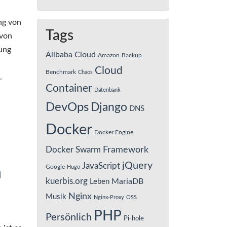
ng von
Tags
 von
sung
Alibaba Cloud
Amazon
Backup
Cloud
Benchmark
Chaos
.
Container
Datenbank
DevOps
Django
DNS
Docker
Docker Engine
Framework
Docker Swarm
jQuery
JavaScript
Google
Hugo
n
kuerbis.org
MariaDB
Leben
Nginx
Musik
Nginx-Proxy
OSS
PHP
Persönlich
Pi-hole