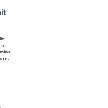
it
die
 in
rovider
, seit