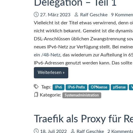
Delegation – Teil 1
Prefix
Delegation
Datum:
Autor:
27. März 2023
Ralf Geschke
9 Kommen
–
Teil
Vielleicht ist der Titel etwas verwirrend, denn o
2
nicht wirklich bekannt. Gemeint ist die dynamis
DSL-Anschlüssen üblichen Zwangstrennung sowoh
neues IPv6-Netz zur Verfügung stellt. Bei mei
ein /48-Netz
, das wiederum zur Aufteilung in 
IPv6-Adressen genutzt werden kann. Das sollte f
bei
Weiterlesen
»
IPv6
im
Tags:
IPv6
IPv6-Prefix
OPNsense
pfSense
Heimnetz
Kategorie:
Systemadministration
mit
pfSense
und
Traefik als Proxy für 
dynamischer
Prefix
Datum:
Autor:
18. Juli 2022
Ralf Geschke
2 Kommenta