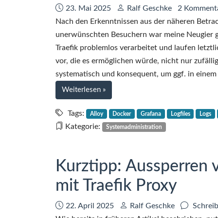
Datum:
Autor:
23. Mai 2025
Ralf Geschke
2 Komment
Nach den Erkenntnissen aus der näheren Betra
unerwünschten Besuchern war meine Neugier g
Traefik problemlos verarbeitet und laufen letz
vor, die es ermöglichen würde, nicht nur zufäll
systematisch und konsequent, um ggf. in einem
bei
Weiterlesen
»
Zentralisiertes
Logging
Tags:
Alloy
Docker
Grafana
Logfiles
Logs
von
Kategorie:
Systemadministration
Docker-
Containern
mit
Kurztipp: Aussperren
Alloy,
mit Traefik Proxy
Loki
und
Datum:
Autor:
22. April 2025
Ralf Geschke
Schrei
Grafana