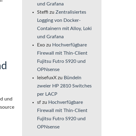
en
und Grafana
Steffi
zu
Zentralisiertes
Logging von Docker-
Containern mit Alloy, Loki
und Grafana
Exo
zu
Hochverfügbare
Firewall mit Thin-Client
Fujitsu Futro S920 und
nd
OPNsense
leisefuxX
zu
Bündeln
zweier HP 2810 Switches
per LACP
ed und
sf
zu
Hochverfügbare
ssource
Firewall mit Thin-Client
Fujitsu Futro S920 und
OPNsense