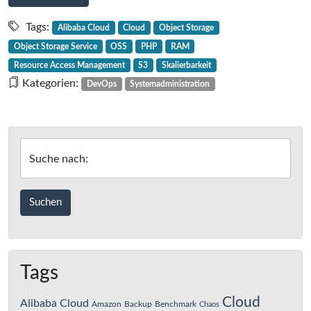
Cloud-
Geschichten
Tags:
Alibaba Cloud
Cloud
Object Storage
–
Object Storage Service
OSS
PHP
RAM
Teil
Resource Access Management
S3
Skalierbarkeit
3
Kategorien:
DevOps
Systemadministration
–
OSS,
das
schnelle
Suche nach:
Lagerregal
Tags
Cloud
Alibaba Cloud
Amazon
Backup
Benchmark
Chaos