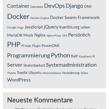
DevOps
Django
Container
DNS
Datenbank
Docker
Framework
Docker Swarm
Docker Engine
jQuery
JavaScript
kuerbis.org
Leben
Google
Hugo
Persönlich
Nginx
MariaDB
Musik
Nginx-Proxy
OSS
PHP
PowerDNS
Pi-hole
Plugin
Python
Programmierung
Ralf
Raspberry Pi
Server
Systemadministration
Skalierbarkeit
Ubuntu
Traefik
Veränderung
Theme
Verschiedenes
Video
WordPress
Neueste Kommentare