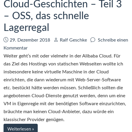
Cloud-Geschichten – Teil 3
– OSS, das schnelle
Lagerregal
Datum:
Autor:
29. Dezember 2018
Ralf Geschke
Schreibe einen
zu
Kommentar
Cloud-
Weiter geht’s mit oder vielmehr in der Alibaba Cloud. Für
Geschichten
das Ziel des Hostings von statischen Webseiten wollte ich
–
insbesondere keine virtuelle Maschine in der Cloud
Teil
einrichten, die dann wiederum mit Web-Server-Software
3
etc. bestückt hätte werden müssen. Schließlich sollten die
–
angebotenen Cloud-Dienste genutzt werden, denn um eine
OSS,
VM in Eigenregie mit der benötigten Software einzurichten,
das
bräuchte man keinen Cloud-Anbieter, dazu würde ein
schnelle
klassischer Provider genügen.
Lagerregal
bei
Weiterlesen
»