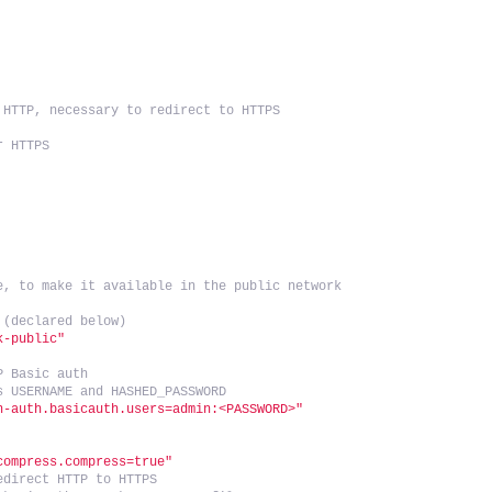
 HTTP, necessary to redirect to HTTPS
r HTTPS
e, to make it available in the public network
 (declared below)
k-public"
P Basic auth
s USERNAME and HASHED_PASSWORD
n-auth.basicauth.users=admin:<PASSWORD>"
compress.compress=true"
edirect HTTP to HTTPS