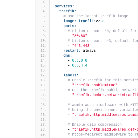
services:
traefik:
# Use the latest Traefik image
image:
traefik:
v2.
8
ports:
# Listen on port 80, default for
      - 
"80:80"
# Listen on port 443, default fo
      - 
"443:443"
restart:
 always
dns:
      - 
8.8
.
8.8
      - 
8.8
.
4.4
labels:
# Enable Traefik for this servic
      - 
"traefik.enable=true"
# Use the traefik-public network
      - 
"traefik.docker.network=traefi
# admin-auth middleware with HTT
# Using the environment variable
      - 
"traefik.http.middlewares.admi
# Enable gzip compression
      - 
"traefik.http.middlewares.def-
# https-redirect middleware to r