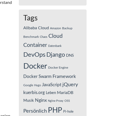
erstand
Tags
Alibaba Cloud
Amazon
Backup
Cloud
Benchmark
Chaos
Container
Datenbank
DevOps
Django
DNS
Docker
Docker Engine
Framework
Docker Swarm
jQuery
JavaScript
Google
Hugo
kuerbis.org
MariaDB
Leben
Nginx
Musik
Nginx-Proxy
OSS
PHP
Persönlich
Pi-hole