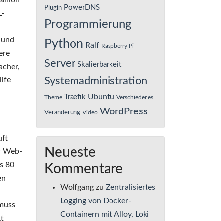
panion
PowerDNS
Plugin
L-
Programmierung
, und
Python
Ralf
Raspberry Pi
ere
Server
Skalierbarkeit
acher,
ilfe
Systemadministration
Ubuntu
Traefik
Theme
Verschiedenes
WordPress
Veränderung
Video
uft
Neueste
ür Web-
s 80
Kommentare
en
Wolfgang
zu
Zentralisiertes
Logging von Docker-
 muss
Containern mit Alloy, Loki
kt