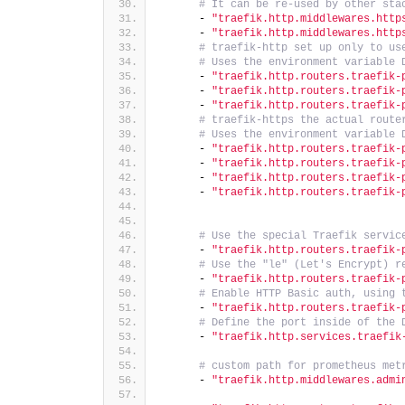
# It can be re-used by other sta
      - 
"traefik.http.middlewares.http
      - 
"traefik.http.middlewares.http
# traefik-http set up only to us
# Uses the environment variable 
      - 
"traefik.http.routers.traefik-
      - 
"traefik.http.routers.traefik-
      - 
"traefik.http.routers.traefik-
# traefik-https the actual route
# Uses the environment variable 
      - 
"traefik.http.routers.traefik-
      - 
"traefik.http.routers.traefik-
      - 
"traefik.http.routers.traefik-
      - 
"traefik.http.routers.traefik-
# Use the special Traefik servic
      - 
"traefik.http.routers.traefik-
# Use the "le" (Let's Encrypt) r
      - 
"traefik.http.routers.traefik-
# Enable HTTP Basic auth, using 
      - 
"traefik.http.routers.traefik-
# Define the port inside of the 
      - 
"traefik.http.services.traefik
# custom path for prometheus met
      - 
"traefik.http.middlewares.admi