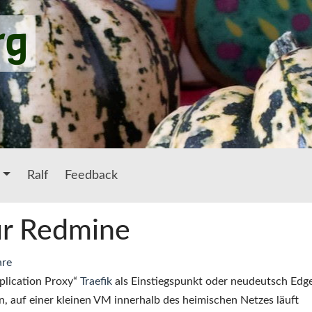
rg
Ralf
Feedback
für Redmine
re
pplication Proxy“
Traefik
als Einstiegspunkt oder neudeutsch Edg
in, auf einer kleinen VM innerhalb des heimischen Netzes läuft