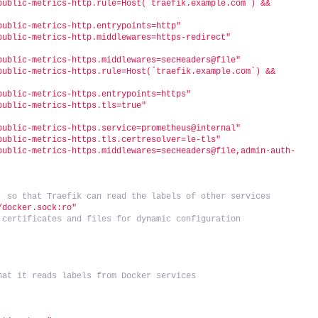
public-metrics-http.rule=Host(`traefik.example.com`) && 
public-metrics-http.entrypoints=http"
public-metrics-http.middlewares=https-redirect"
public-metrics-https.middlewares=secHeaders@file"
public-metrics-https.rule=Host(`traefik.example.com`) && 
public-metrics-https.entrypoints=https"
public-metrics-https.tls=true"
public-metrics-https.service=prometheus@internal"
public-metrics-https.tls.certresolver=le-tls"
public-metrics-https.middlewares=secHeaders@file,admin-auth-
, so that Traefik can read the labels of other services
/docker.sock:ro"
 certificates and files for dynamic configuration
hat it reads labels from Docker services