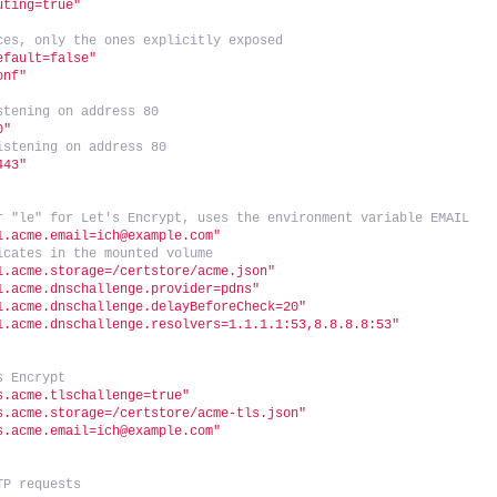
uting=true"
ces, only the ones explicitly exposed
efault=false"
onf"
stening on address 80
0"
istening on address 80
443"
r "le" for Let's Encrypt, uses the environment variable EMAIL
1.acme.email=ich@example.com"
icates in the mounted volume
1.acme.storage=/certstore/acme.json"
1.acme.dnschallenge.provider=pdns"
1.acme.dnschallenge.delayBeforeCheck=20"
1.acme.dnschallenge.resolvers=1.1.1.1:53,8.8.8.8:53"
s Encrypt
s.acme.tlschallenge=true"
s.acme.storage=/certstore/acme-tls.json"
s.acme.email=ich@example.com"
TP requests