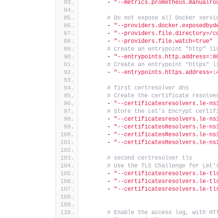
      - 
"--metrics.prometheus.manualro
# Do not expose all Docker servi
      - 
"--providers.docker.exposedbyd
      - 
"--providers.file.directory=/c
      - 
"--providers.file.watch=true"
# Create an entrypoint "http" li
      - 
"--entrypoints.http.address=:8
# Create an entrypoint "https" l
      - 
"--entrypoints.https.address=:
# first certresolver dns
# Create the certificate resolve
      - 
"--certificatesresolvers.le-ns
# Store the Let's Encrypt certif
      - 
"--certificatesresolvers.le-ns
      - 
"--certificatesResolvers.le-ns
      - 
"--certificatesResolvers.le-ns
      - 
"--certificatesResolvers.le-ns
# second certresolver tls
# Use the TLS Challenge for Let'
      - 
"--certificatesresolvers.le-tl
      - 
"--certificatesresolvers.le-tl
      - 
"--certificatesresolvers.le-tl
# Enable the access log, with HT