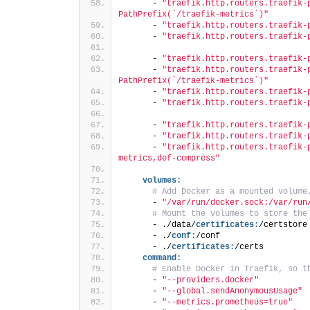
      - 
"traefik.http.routers.traefik-
PathPrefix(`/traefik-metrics`)"
      - 
"traefik.http.routers.traefik-
      - 
"traefik.http.routers.traefik-
      - 
"traefik.http.routers.traefik-
      - 
"traefik.http.routers.traefik-
PathPrefix(`/traefik-metrics`)"
      - 
"traefik.http.routers.traefik-
      - 
"traefik.http.routers.traefik-
      - 
"traefik.http.routers.traefik-
      - 
"traefik.http.routers.traefik-
      - 
"traefik.http.routers.traefik-
metrics,def-compress"
volumes:
# Add Docker as a mounted volume
      - 
"/var/run/docker.sock:/var/run
# Mount the volumes to store the
      - ./data/
certificates:
/certstore
      - ./
conf:
/conf
      - ./
certificates:
/certs
command:
# Enable Docker in Traefik, so t
      - 
"--providers.docker"
      - 
"--global.sendAnonymousUsage"
      - 
"--metrics.prometheus=true"