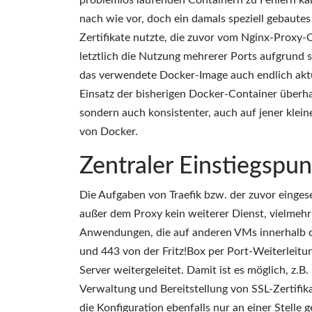
problemlos laufenden Containern zu Fehlern k
nach wie vor, doch ein damals speziell gebaute
Zertifikate nutzte, die zuvor vom Nginx-Proxy-
letztlich die Nutzung mehrerer Ports aufgrund 
das verwendete Docker-Image auch endlich aktual
Einsatz der bisherigen Docker-Container überha
sondern auch konsistenter, auch auf jener kleine
von Docker.
Zentraler Einstiegspu
Die Aufgaben von Traefik bzw. der zuvor einges
außer dem Proxy kein weiterer Dienst, vielmehr 
Anwendungen, die auf anderen VMs innerhalb d
und 443 von der Fritz!Box per Port-Weiterleitun
Server weitergeleitet. Damit ist es möglich, z.B
Verwaltung und Bereitstellung von SSL-Zertifika
die Konfiguration ebenfalls nur an einer Stell