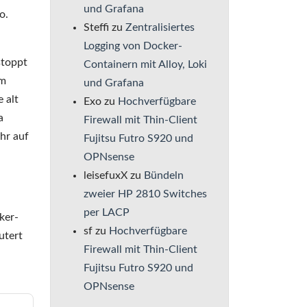
und Grafana
o.
Steffi
zu
Zentralisiertes
Logging von Docker-
stoppt
Containern mit Alloy, Loki
em
und Grafana
 alt
Exo
zu
Hochverfügbare
a
Firewall mit Thin-Client
hr auf
Fujitsu Futro S920 und
OPNsense
leisefuxX
zu
Bündeln
zweier HP 2810 Switches
per LACP
ker-
sf
zu
Hochverfügbare
utert
Firewall mit Thin-Client
Fujitsu Futro S920 und
OPNsense