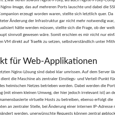
am. Zwar liefen sowohl Nginx-Proxy, als auch Nginx-Proxy-Com
s Nginx-Image, das auf mehreren Ports lauschte und dabei die SS
Companion erzeugt worden waren, stellte sich letztlich quer. Da
steter Änderung der Infrastruktur gar nicht mehr notwendig war
isiert hätte werden müssen, stellte sich die Frage, ob der weit
upt sinnvoll gewesen wäre. Somit erschien es mir nicht nur einf
n VM direkt auf Traefik zu setzen, selbstverständlich unter Mith
nkt für Web-Applikationen
etzten Nginx-Lösung sind dabei klar umrissen. Auf dem Server lä
dient die Maschine als zentraler Einstiegs- und Verteil-Punkt f
es heimischen Netzes betrieben werden. Dabei werden die Port
g (mit einem kleinen Umweg, der hier jedoch irrelevant ist) an d
. namensbasierte virtuelle Hosts zu betreiben, ebenso erfolgt die
ten an zentraler Stelle, bei Änderung einer internen IP-Adresse
e geändert werden, unerwünschte Requests können zentral gebloc