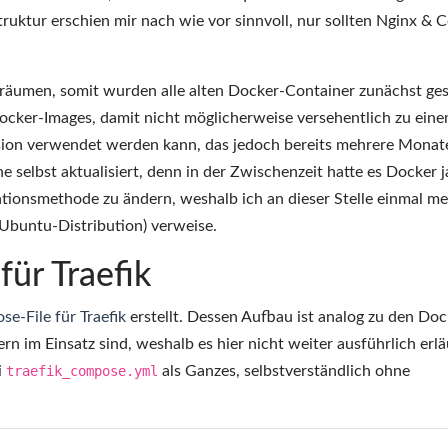
ruktur erschien mir nach wie vor sinnvoll, nur sollten Nginx & C
zuräumen, somit wurden alle alten Docker-Container zunächst ge
ocker-Images, damit nicht möglicherweise versehentlich zu ein
rsion verwendet werden kann, das jedoch bereits mehrere Monate
 selbst aktualisiert, denn in der Zwischenzeit hatte es Docker j
ationsmethode zu ändern, weshalb ich an dieser Stelle einmal me
 Ubuntu-Distribution) verweise.
ür Traefik
e-File für Traefik
erstellt. Dessen Aufbau ist analog zu den Doc
n im Einsatz sind, weshalb es hier nicht weiter ausführlich erlä
i
traefik_compose.yml
als Ganzes, selbstverständlich ohne