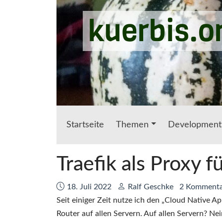
Zum Hauptinhalt springen
kuerbis.o
Startseite
Themen
Development
Traefik als Proxy 
Datum:
Autor:
18. Juli 2022
Ralf Geschke
2 Kommenta
Seit einiger Zeit nutze ich den „Cloud Native A
Router auf allen Servern. Auf allen Servern? Ne