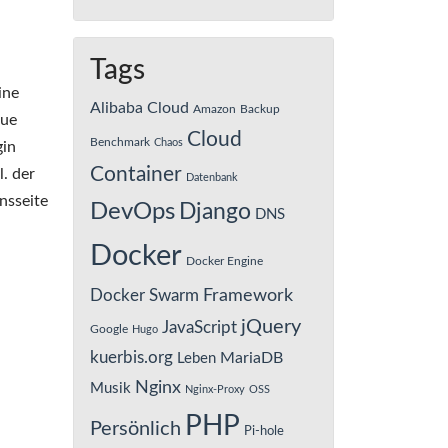
Tags
ine
Alibaba Cloud
Amazon
Backup
eue
Cloud
Benchmark
Chaos
gin
Container
l. der
Datenbank
nsseite
DevOps
Django
DNS
Docker
Docker Engine
Framework
Docker Swarm
jQuery
JavaScript
Google
Hugo
kuerbis.org
MariaDB
Leben
Nginx
Musik
Nginx-Proxy
OSS
PHP
Persönlich
Pi-hole