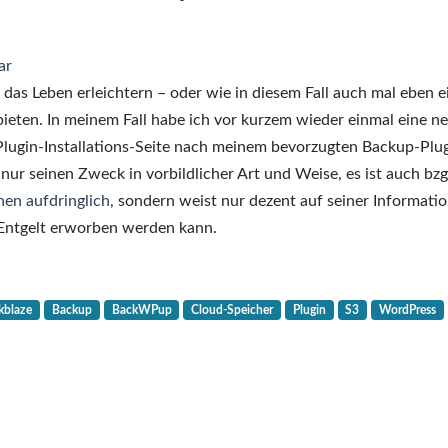
ar
das Leben erleichtern – oder wie in diesem Fall auch mal eben e
 bieten. In meinem Fall habe ich vor kurzem wieder einmal eine n
Plugin-Installations-Seite nach meinem bevorzugten Backup-Plu
t nur seinen Zweck in vorbildlicher Art und Weise, es ist auch bzg
hen aufdringlich
, sondern weist nur dezent auf seiner Informatio
 Entgelt erworben werden kann.
kblaze
Backup
BackWPup
Cloud-Speicher
Plugin
S3
WordPress