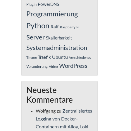
PowerDNS
Plugin
Programmierung
Python
Ralf
Raspberry Pi
Server
Skalierbarkeit
Systemadministration
Ubuntu
Traefik
Theme
Verschiedenes
WordPress
Veränderung
Video
Neueste
Kommentare
Wolfgang
zu
Zentralisiertes
Logging von Docker-
Containern mit Alloy, Loki