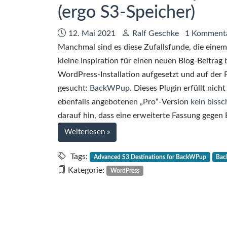
(ergo S3-Speicher)
Datum:
Autor:
12. Mai 2021
Ralf Geschke
1 Komment
Manchmal sind es diese Zufallsfunde, die einem 
kleine Inspiration für einen neuen Blog-Beitrag
WordPress-Installation aufgesetzt und auf der 
gesucht:
BackWPup
. Dieses Plugin erfüllt nich
ebenfalls angebotenen „Pro“-Version
kein bissc
darauf hin, dass eine erweiterte Fassung gegen
bei
Weiterlesen
»
WordPress-
Backups
Tags:
Advanced S3 Destinations for BackWPup
Bac
mit
Kategorie:
WordPress
BackWPup
auf
Backblaze
B2