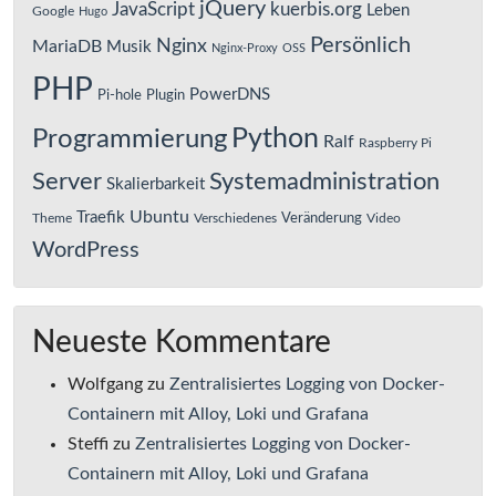
jQuery
JavaScript
kuerbis.org
Leben
Google
Hugo
Persönlich
Nginx
MariaDB
Musik
Nginx-Proxy
OSS
PHP
PowerDNS
Pi-hole
Plugin
Python
Programmierung
Ralf
Raspberry Pi
Server
Systemadministration
Skalierbarkeit
Ubuntu
Traefik
Veränderung
Theme
Verschiedenes
Video
WordPress
Neueste Kommentare
Wolfgang
zu
Zentralisiertes Logging von Docker-
Containern mit Alloy, Loki und Grafana
Steffi
zu
Zentralisiertes Logging von Docker-
Containern mit Alloy, Loki und Grafana