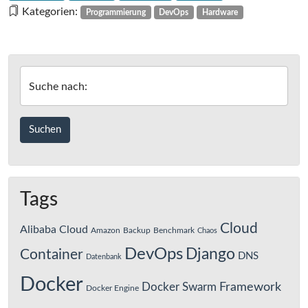
Dashboard
Kategorien:
Programmierung
DevOps
Hardware
für
die
Photovoltaik-
Anlage
Suche nach:
Tags
Cloud
Alibaba Cloud
Amazon
Backup
Benchmark
Chaos
DevOps
Django
Container
DNS
Datenbank
Docker
Framework
Docker Swarm
Docker Engine