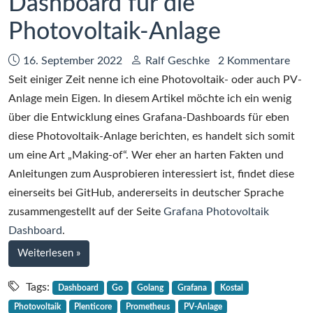
Dashboard für die
Photovoltaik-Anlage
Datum:
Autor:
16. September 2022
Ralf Geschke
2 Kommentare
Seit einiger Zeit nenne ich eine Photovoltaik- oder auch PV-
Anlage mein Eigen. In diesem Artikel möchte ich ein wenig
über die Entwicklung eines Grafana-Dashboards für eben
diese Photovoltaik-Anlage berichten, es handelt sich somit
um eine Art „Making-of“. Wer eher an harten Fakten und
Anleitungen zum Ausprobieren interessiert ist, findet diese
einerseits bei GitHub, andererseits in deutscher Sprache
zusammengestellt auf der Seite
Grafana Photovoltaik
Dashboard
.
bei
Weiterlesen
»
Making-
of:
Tags:
Dashboard
Go
Golang
Grafana
Kostal
Grafana-
Photovoltaik
Plenticore
Prometheus
PV-Anlage