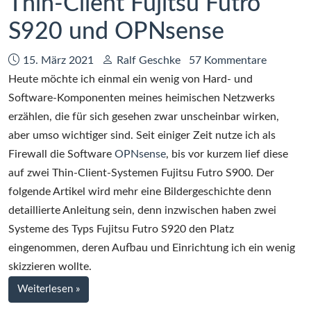
Thin-Client Fujitsu Futro
S920 und OPNsense
Datum:
Autor:
15. März 2021
Ralf Geschke
57 Kommentare
Heute möchte ich einmal ein wenig von Hard- und
Software-Komponenten meines heimischen Netzwerks
erzählen, die für sich gesehen zwar unscheinbar wirken,
aber umso wichtiger sind. Seit einiger Zeit nutze ich als
Firewall die Software
OPNsense
, bis vor kurzem lief diese
auf zwei Thin-Client-Systemen Fujitsu Futro S900. Der
folgende Artikel wird mehr eine Bildergeschichte denn
detaillierte Anleitung sein, denn inzwischen haben zwei
Systeme des Typs Fujitsu Futro S920 den Platz
eingenommen, deren Aufbau und Einrichtung ich ein wenig
skizzieren wollte.
bei
Weiterlesen
»
Hochverfügbare