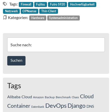
Firewall
Tags:
Firewall
Fujitsu
Futro S920
Hochverfügbarkeit
mit
Netzwerk
OPNsense
Thin-Client
Thin-
Kategorien:
Hardware
Systemadministration
Client
Fujitsu
Futro
S920
Suche nach:
und
OPNsense
Tags
Cloud
Alibaba Cloud
Amazon
Backup
Benchmark
Chaos
DevOps
Django
Container
DNS
Datenbank