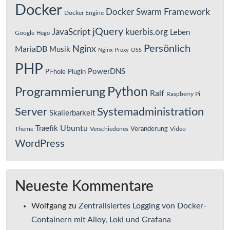
Docker
Framework
Docker Swarm
Docker Engine
jQuery
JavaScript
kuerbis.org
Leben
Google
Hugo
Persönlich
Nginx
MariaDB
Musik
Nginx-Proxy
OSS
PHP
PowerDNS
Pi-hole
Plugin
Python
Programmierung
Ralf
Raspberry Pi
Server
Systemadministration
Skalierbarkeit
Ubuntu
Traefik
Veränderung
Theme
Verschiedenes
Video
WordPress
Neueste Kommentare
Wolfgang
zu
Zentralisiertes Logging von Docker-
Containern mit Alloy, Loki und Grafana