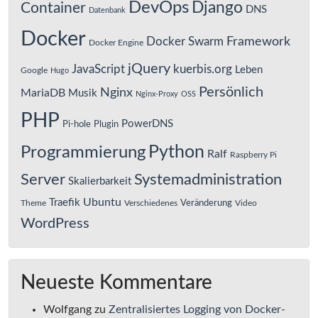
DevOps
Django
Container
DNS
Datenbank
Docker
Framework
Docker Swarm
Docker Engine
jQuery
JavaScript
kuerbis.org
Leben
Google
Hugo
Persönlich
Nginx
MariaDB
Musik
Nginx-Proxy
OSS
PHP
PowerDNS
Pi-hole
Plugin
Python
Programmierung
Ralf
Raspberry Pi
Server
Systemadministration
Skalierbarkeit
Ubuntu
Traefik
Veränderung
Theme
Verschiedenes
Video
WordPress
Neueste Kommentare
Wolfgang
zu
Zentralisiertes Logging von Docker-