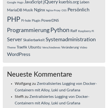
jQuery
JavaScript
kuerbis.org
Leben
Google
Hugo
Persönlich
Nginx
MariaDB
Musik
Nginx-Proxy
OSS
PHP
PowerDNS
Pi-hole
Plugin
Python
Programmierung
Ralf
Raspberry Pi
Server
Systemadministration
Skalierbarkeit
Ubuntu
Traefik
Veränderung
Theme
Verschiedenes
Video
WordPress
Neueste Kommentare
Wolfgang
zu
Zentralisiertes Logging von Docker-
Containern mit Alloy, Loki und Grafana
Steffi
zu
Zentralisiertes Logging von Docker-
Containern mit Alloy, Loki und Grafana