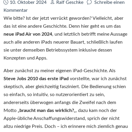
Datum:
Autor:
10. Oktober 2024
Ralf Geschke
Schreibe einen
zu
Kommentar
Das
Wie bitte? Ist der jetzt verrückt geworden? Vielleicht, aber
iPad
das ist eine andere Geschichte. Denn hier geht es um das
Air
neue iPad Air von 2024
, und letztlich betrifft meine Aussage
(2024)
auch alle anderen iPads neuerer Bauart, schließlich laufen
ist
sie unter demselben Betriebssystem inklusive dessen
ein
Konzepten und Apps.
Schaumkuss
Aber zunächst zu meiner eigenen iPad-Geschichte. Als
Steve Jobs 2010 das erste iPad
vorstellte, war ich zunächst
skeptisch, aber gleichzeitig fasziniert. Die Bedienung schien
so einfach, so intuitiv, so nutzerorientiert zu sein,
andererseits überwogen anfangs die Zweifel nach dem
Motto „
braucht man das wirklich?
„, dazu kam noch der
Apple-übliche Anschaffungswiderstand, sprich der nicht
allzu niedrige Preis. Doch – ich erinnere mich ziemlich genau