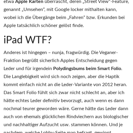
etwa
Apple Karten
überrascht, deren „Street View“-Feature,
genannt „Umsehen“, mit Google locker mithalten kann,
wobei ich die Übergänge beim „Fahren“ bzw. Erkunden bei
Apple tatsächlich schöner gelöst finde.
iPad WTF?
Anderes ist hingegen – nunja, fragwürdig. Die Veganer-
Fraktion begrüßt sicherlich Apples Entscheidung gegen
Leder und für irgendein
Polydingsbums beim Smart Folio
.
Die Langlebigkeit wird sich noch zeigen, aber die Haptik
kommt einfach nicht an die Leder-Variante von 2012 heran.
Das Smart Folio fühlt sich zwar nicht schlecht an, aber ich
hätte echtes Leder definitiv bevorzugt, auch wenn es dann
nochmal teurer geworden wäre. Gerne hätte das Leder dann
auch von ehemals glücklichen Rindviechern aus biologischer
und nachhaltiger Aufzucht usw. stammen können. Und je
nachdem, welche Lobby-Seite man befragt, gewinnt