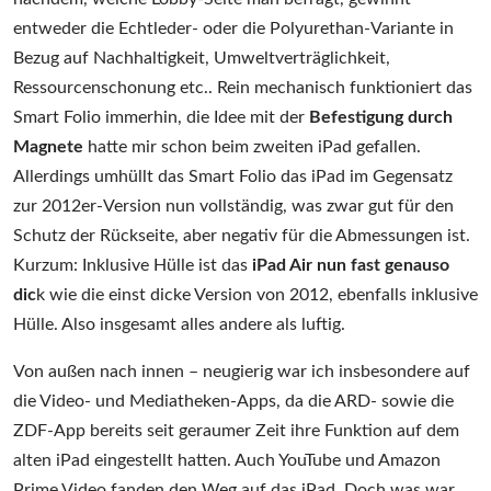
entweder die Echtleder- oder die Polyurethan-Variante in
Bezug auf Nachhaltigkeit, Umweltverträglichkeit,
Ressourcenschonung etc.. Rein mechanisch funktioniert das
Smart Folio immerhin, die Idee mit der
Befestigung durch
Magnete
hatte mir schon beim zweiten iPad gefallen.
Allerdings umhüllt das Smart Folio das iPad im Gegensatz
zur 2012er-Version nun vollständig, was zwar gut für den
Schutz der Rückseite, aber negativ für die Abmessungen ist.
Kurzum: Inklusive Hülle ist das
iPad Air nun fast genauso
dic
k wie die einst dicke Version von 2012, ebenfalls inklusive
Hülle. Also insgesamt alles andere als luftig.
Von außen nach innen – neugierig war ich insbesondere auf
die Video- und Mediatheken-Apps, da die ARD- sowie die
ZDF-App bereits seit geraumer Zeit ihre Funktion auf dem
alten iPad eingestellt hatten. Auch YouTube und Amazon
Prime Video fanden den Weg auf das iPad. Doch was war