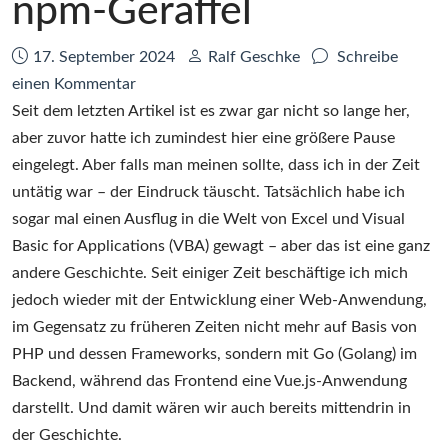
npm-Geraffel
Datum:
Autor:
17. September 2024
Ralf Geschke
Schreibe
zu
einen Kommentar
VitePress,
Seit dem letzten Artikel ist es zwar gar nicht so lange her,
eine
aber zuvor hatte ich zumindest hier eine größere Pause
Vue.js-
eingelegt. Aber falls man meinen sollte, dass ich in der Zeit
Library,
untätig war – der Eindruck täuscht. Tatsächlich habe ich
und
sogar mal einen Ausflug in die Welt von Excel und Visual
das
Basic for Applications (VBA) gewagt – aber das ist eine ganz
ganze
andere Geschichte. Seit einiger Zeit beschäftige ich mich
npm-
jedoch wieder mit der Entwicklung einer Web-Anwendung,
Geraffel
im Gegensatz zu früheren Zeiten nicht mehr auf Basis von
PHP und dessen Frameworks, sondern mit Go (Golang) im
Backend, während das Frontend eine Vue.js-Anwendung
darstellt. Und damit wären wir auch bereits mittendrin in
der Geschichte.