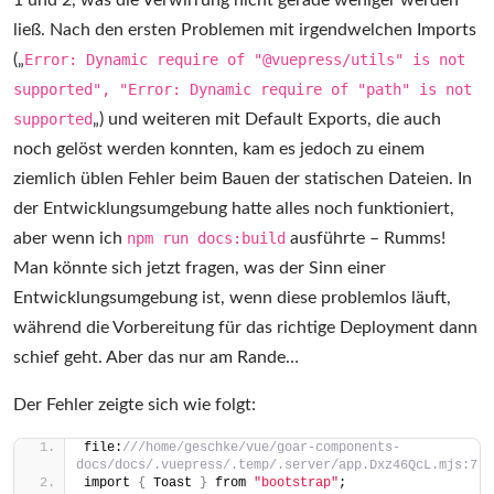
1 und 2, was die Verwirrung nicht gerade weniger werden
ließ. Nach den ersten Problemen mit irgendwelchen Imports
(„
Error: Dynamic require of "@vuepress/utils" is not
supported", "Error: Dynamic require of "path" is not
supported
„) und weiteren mit Default Exports, die auch
noch gelöst werden konnten, kam es jedoch zu einem
ziemlich üblen Fehler beim Bauen der statischen Dateien. In
der Entwicklungsumgebung hatte alles noch funktioniert,
aber wenn ich
npm run docs:build
ausführte – Rumms!
Man könnte sich jetzt fragen, was der Sinn einer
Entwicklungsumgebung ist, wenn diese problemlos läuft,
während die Vorbereitung für das richtige Deployment dann
schief geht. Aber das nur am Rande…
Der Fehler zeigte sich wie folgt:
file:
///home/geschke/vue/goar-components-
docs/docs/.vuepress/.temp/.server/app.Dxz46QcL.mjs:7
import 
{
 Toast 
}
 from 
"bootstrap"
;