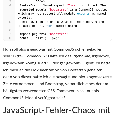
         ^^^^^
SyntaxError: Named export 
'Toast'
 not found. The 
requested module 
'bootstrap'
 is a CommonJS module, 
which may not support all module.
exports
 as named 
exports.
CommonJS modules can always be imported via the 
default export, 
for
 example using:
import pkg from 
'bootstrap'
;
const 
{
 Toast 
}
 = pkg;
Nun soll also irgendwas mit CommonJS schief gelaufen
sein? Bitte? CommonJS? Hatte ich das irgendwie, irgendwo,
irgendwann konfiguriert? Oder gar gewollt? Eigentlich hatte
ich mich an die Dokumentation von Bootstrap gehalten,
denn von dieser hatte ich die besagte und hier angemeckerte
Zeile entnommen. Und Bootstrap, vermutlich eines der am
häufigsten verwendeten CSS-Frameworks soll nur als
CommonJS-Modul verfügbar sein?
JavaScript-Fehler-Chaos mit