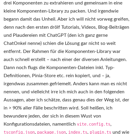
drei Komponenten zu extrahieren und gemeinsam in eine
kleine Komponenten-Library zu packen. Und irgendwie
begann damit das Unheil. Aber ich will nicht vorweg greifen,
denn nach den ersten drölf Tutorials, Videos, Blog-Beiträgen
und Plaudereien mit ChatGPT (den ich ganz gerne
ChatOnkel nenne) schien die Lösung gar nicht so weit
entfernt. Der Rahmen für die Komponenten-Library war
auch schnell erstellt – nach einer der diversen Anleitungen.
Dann noch flugs die Komponenten-Dateien inkl. Typ-
Definitionen, Pinia-Store etc. rein kopiert, und – ja,
irgendwas zusammen gefriemelt. Anders kann man es nicht
nennen, und vielleicht irre ich mich auch in den folgenden
Aussagen, aber ich schätze, dass genau dies der Weg ist, der
in > 90% aller Fälle beschritten wird. Soll heißen, ich
bewundere jeden, der sich in diesem Wust von
Konfigurationsdateien, namentlich
vite.config.ts
,
tsconfig.json
,
package.json
,
index.ts
,
plugin.ts
und wie