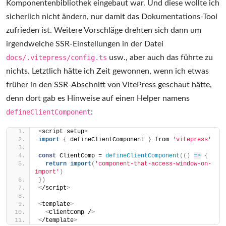
Komponentenbibliothek eingebaut war. Und diese wollte ich
sicherlich nicht ändern, nur damit das Dokumentations-Tool
zufrieden ist. Weitere Vorschläge drehten sich dann um
irgendwelche SSR-Einstellungen in der Datei
docs/.vitepress/config.ts
usw., aber auch das führte zu
nichts. Letztlich hätte ich Zeit gewonnen, wenn ich etwas
früher in den SSR-Abschnitt von VitePress geschaut hätte,
denn dort gab es Hinweise auf einen Helper namens
defineClientComponent
:
<
script setup
>
import
{
 defineClientComponent 
}
 from 
'vitepress'
const
 ClientComp = 
defineClientComponent
(
(
)
=>
{
return
import
(
'component-that-access-window-on-
import'
)
}
)
<
/script
>
<
template
>
<
ClientComp /
>
<
/template
>