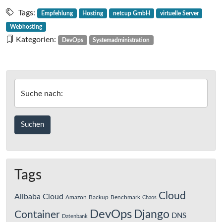
Meine
Hosting-
Tags:
Empfehlung
Hosting
netcup GmbH
virtuelle Server
Empfehlung:
Webhosting
netcup
Kategorien:
DevOps
Systemadministration
GmbH
Suche nach:
Tags
Cloud
Alibaba Cloud
Amazon
Backup
Benchmark
Chaos
DevOps
Django
Container
DNS
Datenbank