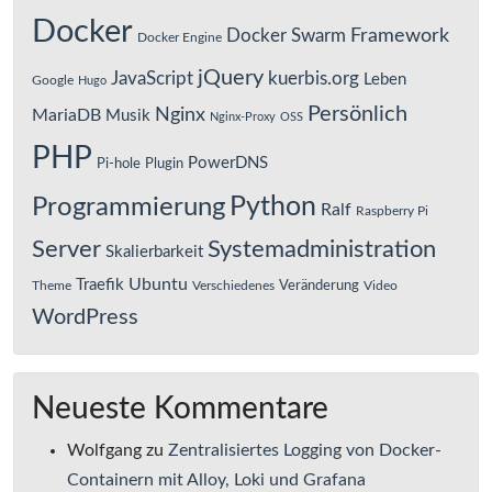
Docker
Framework
Docker Swarm
Docker Engine
jQuery
JavaScript
kuerbis.org
Leben
Google
Hugo
Persönlich
Nginx
MariaDB
Musik
Nginx-Proxy
OSS
PHP
PowerDNS
Pi-hole
Plugin
Python
Programmierung
Ralf
Raspberry Pi
Server
Systemadministration
Skalierbarkeit
Ubuntu
Traefik
Veränderung
Theme
Verschiedenes
Video
WordPress
Neueste Kommentare
Wolfgang
zu
Zentralisiertes Logging von Docker-
Containern mit Alloy, Loki und Grafana