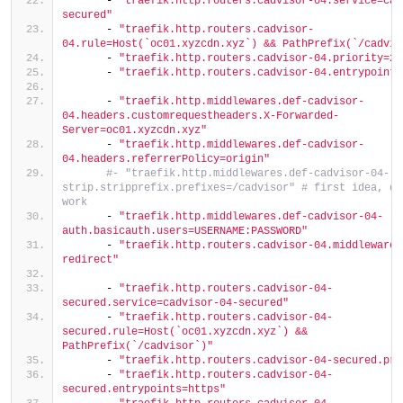
      - 
"traefik.http.routers.cadvisor-04.service=cad
secured"
      - 
"traefik.http.routers.cadvisor-
04.rule=Host(`oc01.xyzcdn.xyz`) && PathPrefix(`/cadvis
      - 
"traefik.http.routers.cadvisor-04.priority=20
      - 
"traefik.http.routers.cadvisor-04.entrypoints
      - 
"traefik.http.middlewares.def-cadvisor-
04.headers.customrequestheaders.X-Forwarded-
Server=oc01.xyzcdn.xyz"
      - 
"traefik.http.middlewares.def-cadvisor-
04.headers.referrerPolicy=origin"
#- "traefik.http.middlewares.def-cadvisor-04-
strip.stripprefix.prefixes=/cadvisor" # first idea, doe
work
      - 
"traefik.http.middlewares.def-cadvisor-04-
auth.basicauth.users=USERNAME:PASSWORD"
      - 
"traefik.http.routers.cadvisor-04.middlewares
redirect"
      - 
"traefik.http.routers.cadvisor-04-
secured.service=cadvisor-04-secured"
      - 
"traefik.http.routers.cadvisor-04-
secured.rule=Host(`oc01.xyzcdn.xyz`) && 
PathPrefix(`/cadvisor`)"
      - 
"traefik.http.routers.cadvisor-04-secured.pri
      - 
"traefik.http.routers.cadvisor-04-
secured.entrypoints=https"