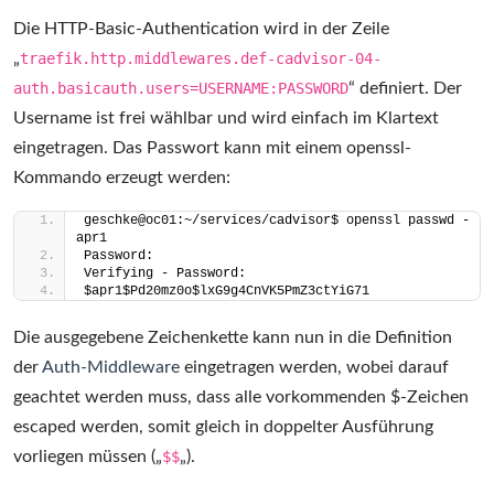
Die HTTP-Basic-Authentication wird in der Zeile
„
traefik.http.middlewares.def-cadvisor-04-
auth.basicauth.users=USERNAME:PASSWORD
“ definiert. Der
Username ist frei wählbar und wird einfach im Klartext
eingetragen. Das Passwort kann mit einem openssl-
Kommando erzeugt werden:
geschke@oc01:~/services/cadvisor$ openssl passwd -
apr1
Password:
Verifying - Password:
$apr1$Pd20mz0o$lxG9g4CnVK5PmZ3ctYiG71
Die ausgegebene Zeichenkette kann nun in die Definition
der
Auth-Middleware
eingetragen werden, wobei darauf
geachtet werden muss, dass alle vorkommenden $-Zeichen
escaped werden, somit gleich in doppelter Ausführung
vorliegen müssen („
$$
„).