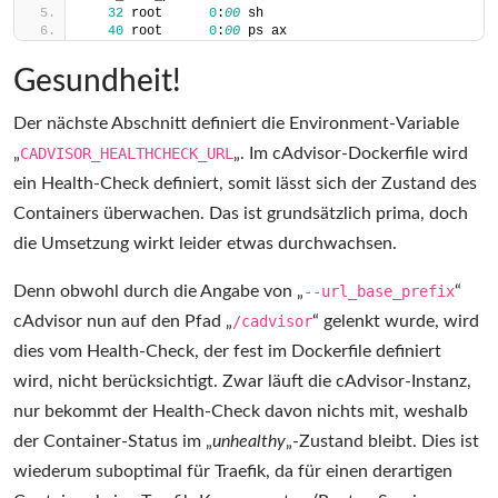
32
 root      
0
:
00
 sh
40
 root      
0
:
00
 ps ax
Gesundheit!
Der nächste Abschnitt definiert die Environment-Variable
„
CADVISOR_HEALTHCHECK_URL
„. Im cAdvisor-Dockerfile wird
ein Health-Check definiert, somit lässt sich der Zustand des
Containers überwachen. Das ist grundsätzlich prima, doch
die Umsetzung wirkt leider etwas durchwachsen.
Denn obwohl durch die Angabe von „
--url_base_prefix
“
cAdvisor nun auf den Pfad „
/cadvisor
“ gelenkt wurde, wird
dies vom Health-Check, der fest im Dockerfile definiert
wird, nicht berücksichtigt. Zwar läuft die cAdvisor-Instanz,
nur bekommt der Health-Check davon nichts mit, weshalb
der Container-Status im „
unhealthy
„-Zustand bleibt. Dies ist
wiederum suboptimal für Traefik, da für einen derartigen