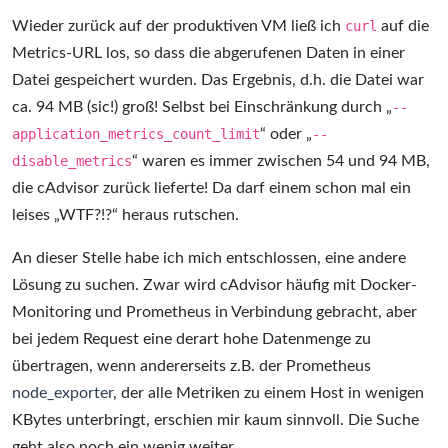
Wieder zurück auf der produktiven VM ließ ich
curl
auf die
Metrics-URL los, so dass die abgerufenen Daten in einer
Datei gespeichert wurden. Das Ergebnis, d.h. die Datei war
ca. 94 MB (sic!) groß! Selbst bei Einschränkung durch „
--
application_metrics_count_limit
“ oder „
--
disable_metrics
“ waren es immer zwischen 54 und 94 MB,
die cAdvisor zurück lieferte! Da darf einem schon mal ein
leises „WTF?!?“ heraus rutschen.
An dieser Stelle habe ich mich entschlossen, eine andere
Lösung zu suchen. Zwar wird cAdvisor häufig mit Docker-
Monitoring und Prometheus in Verbindung gebracht, aber
bei jedem Request eine derart hohe Datenmenge zu
übertragen, wenn andererseits z.B. der Prometheus
node_exporter
, der alle Metriken zu einem Host in wenigen
KBytes unterbringt, erschien mir kaum sinnvoll. Die Suche
geht also noch ein wenig weiter.