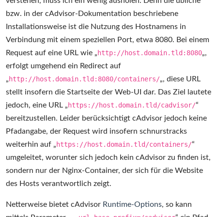
verstehen, muss ich ein wenig ausholen. Denn die übliche
bzw. in der cAdvisor-Dokumentation beschriebene
Installationsweise ist die Nutzung des Hostnamens in
Verbindung mit einem speziellen Port, etwa 8080. Bei einem
Request auf eine URL wie „
http://host.domain.tld:8080
„,
erfolgt umgehend ein Redirect auf
„
http://host.domain.tld:8080/containers/
„, diese URL
stellt insofern die Startseite der Web-UI dar. Das Ziel lautete
jedoch, eine URL „
https://host.domain.tld/cadvisor/
“
bereitzustellen. Leider berücksichtigt cAdvisor jedoch keine
Pfadangabe, der Request wird insofern schnurstracks
weiterhin auf „
https://host.domain.tld/containers/
“
umgeleitet, worunter sich jedoch kein cAdvisor zu finden ist,
sondern nur der Nginx-Container, der sich für die Website
des Hosts verantwortlich zeigt.
Netterweise bietet cAdvisor
Runtime-Options
, so kann