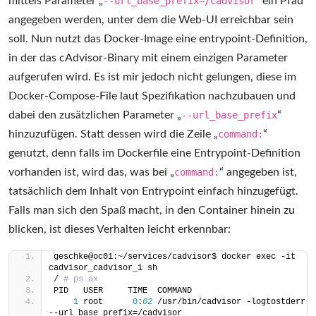
mittels Parameter „
--url_base_prefix=/cadvisor
“ ein Pfad
angegeben werden, unter dem die Web-UI erreichbar sein
soll. Nun nutzt das Docker-Image eine entrypoint-Definition,
in der das cAdvisor-Binary mit einem einzigen Parameter
aufgerufen wird. Es ist mir jedoch nicht gelungen, diese im
Docker-Compose-File laut Spezifikation nachzubauen und
dabei den zusätzlichen Parameter „
--url_base_prefix
“
hinzuzufügen. Statt dessen wird die Zeile „
command:
“
genutzt, denn falls im Dockerfile eine Entrypoint-Definition
vorhanden ist, wird das, was bei „
command:
“ angegeben ist,
tatsächlich dem Inhalt von Entrypoint einfach hinzugefügt.
Falls man sich den Spaß macht, in den Container hinein zu
blicken, ist dieses Verhalten leicht erkennbar:
geschke@oc01:~/services/cadvisor$ docker exec -it 
cadvisor_cadvisor_1 sh
/ 
# ps ax
PID   USER     TIME  COMMAND
1
 root      
0
:
02
 /usr/bin/cadvisor -logtostderr 
--url_base_prefix=/cadvisor