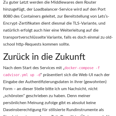
Zu guter Letzt werden die Middlewares dem Router
hinzugefügt, der Loadbalancer-Service wird auf den Port
8080 des Containers geleitet, zur Bereitstellung von Lets’s-
Encrypt-Zertifikaten dient diesmal die TLS-Variante, und
natürlich erfolgt auch hier eine Weiterleitung auf die
transportverschlüsselte Variante, falls es doch einmal zu old-
school http-Requests kommen sollte.
Zurück in die Zukunft
Nach dem Start des Services mit „
docker-compose -f
cadvisor.yml up -d
“ präsentiert sich die Web-UI nach der
Eingabe der Authentifizierungsdaten in ihrer (gewohnten)
Form – an dieser Stelle bitte ich um Nachsicht, nicht
„schönsten“ geschrieben zu haben. Denn meiner
persönlichen Meinung zufolge gibt es absolut keine
Daseinsberechtigung für stilisierte Rundinstrumente als