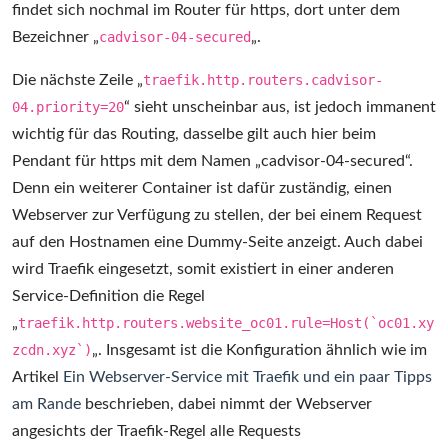
findet sich nochmal im Router für https, dort unter dem
Bezeichner „
cadvisor-04-secured
„.
Die nächste Zeile „
traefik.http.routers.cadvisor-
04.priority=20
“ sieht unscheinbar aus, ist jedoch immanent
wichtig für das Routing, dasselbe gilt auch hier beim
Pendant für https mit dem Namen „cadvisor-04-secured“.
Denn ein weiterer Container ist dafür zuständig, einen
Webserver zur Verfügung zu stellen, der bei einem Request
auf den Hostnamen eine Dummy-Seite anzeigt. Auch dabei
wird Traefik eingesetzt, somit existiert in einer anderen
Service-Definition die Regel
„
traefik.http.routers.website_oc01.rule=Host(`oc01.xy
zcdn.xyz`)
„. Insgesamt ist die Konfiguration ähnlich wie im
Artikel
Ein Webserver-Service mit Traefik und ein paar Tipps
am Rande
beschrieben, dabei nimmt der Webserver
angesichts der Traefik-Regel alle Requests