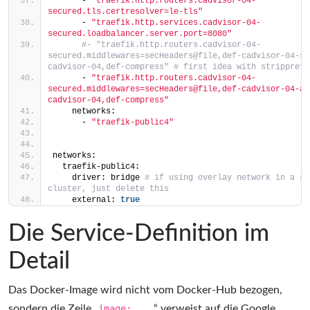
      - 
"traefik.http.routers.cadvisor-04-
secured.tls.certresolver=le-tls"
      - 
"traefik.http.services.cadvisor-04-
secured.loadbalancer.server.port=8080"
#- "traefik.http.routers.cadvisor-04-
secured.middlewares=secHeaders@file,def-cadvisor-04-st
cadvisor-04,def-compress" # first idea with stripprefi
      - 
"traefik.http.routers.cadvisor-04-
secured.middlewares=secHeaders@file,def-cadvisor-04-au
cadvisor-04,def-compress"
    networks:
      - 
"traefik-public4"
networks:
  traefik-public4:
    driver: bridge 
# if using overlay network in a swa
cluster, just delete this
    external: 
true
Die Service-Definition im
Detail
Das Docker-Image wird nicht vom Docker-Hub bezogen,
sondern die Zeile „
image: ...
“ verweist auf die Google