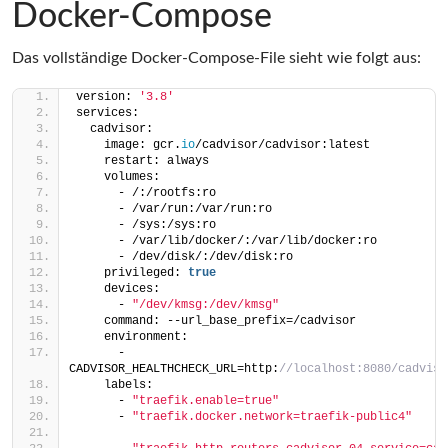
Docker-Compose
Das vollständige Docker-Compose-File sieht wie folgt aus:
version: 
'3.8'
services:
  cadvisor:
    image: gcr.
io
/cadvisor/cadvisor:latest
    restart: always
    volumes:
      - /:/rootfs:ro
      - /var/run:/var/run:ro
      - /sys:/sys:ro
      - /var/lib/docker/:/var/lib/docker:ro
      - /dev/disk/:/dev/disk:ro
    privileged: 
true
    devices:
      - 
"/dev/kmsg:/dev/kmsg"
    command: --url_base_prefix=/cadvisor
    environment:
      - 
CADVISOR_HEALTHCHECK_URL=http:
//localhost:8080/cadviso
    labels:
      - 
"traefik.enable=true"
      - 
"traefik.docker.network=traefik-public4"