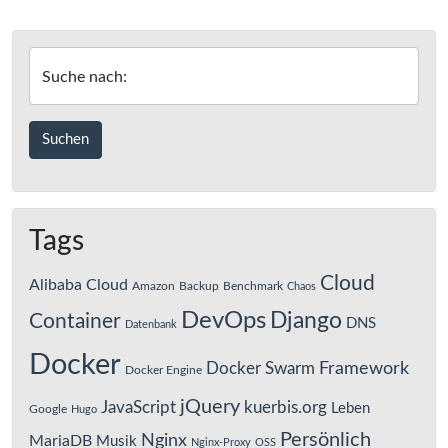
Suche nach:
Tags
Cloud
Alibaba Cloud
Amazon
Backup
Benchmark
Chaos
DevOps
Django
Container
DNS
Datenbank
Docker
Framework
Docker Swarm
Docker Engine
jQuery
JavaScript
kuerbis.org
Leben
Google
Hugo
Persönlich
Nginx
MariaDB
Musik
Nginx-Proxy
OSS