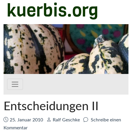
kuerbis.org
Zum Hauptinhalt springen
Entscheidungen II
Datum:
Autor:
25. Januar 2010
Ralf Geschke
Schreibe einen
zu
Kommentar