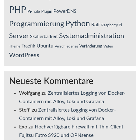
PHP
PowerDNS
Pi-hole
Plugin
Python
Programmierung
Ralf
Raspberry Pi
Server
Systemadministration
Skalierbarkeit
Ubuntu
Traefik
Veränderung
Theme
Verschiedenes
Video
WordPress
Neueste Kommentare
Wolfgang
zu
Zentralisiertes Logging von Docker-
Containern mit Alloy, Loki und Grafana
Steffi
zu
Zentralisiertes Logging von Docker-
Containern mit Alloy, Loki und Grafana
Exo
zu
Hochverfügbare Firewall mit Thin-Client
Fujitsu Futro S920 und OPNsense