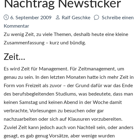
Nachtrag Newsticker
Datum:
Autor:
6. September 2009
Ralf Geschke
Schreibe einen
zu
Kommentar
Zeitmanagement,
Zu wenig Zeit, zu viele Themen, deshalb heute eine kleine
Web
Zusammenfassung – kurz und bündig.
2.0
Zeit…
in
der
Es wird Zeit für Management. Für Zeitmanagement, um
Lehre,
genau zu sein. In den letzten Monaten hatte ich mehr Zeit in
Nachtrag
Form von Freizeit als zuvor – der Grund dafür war das Ende
Newsticker
des berufsbegleitenden Studiums, was bedeutete, dass man
keinen Samstag und keinen Abend in der Woche damit
verbrachte, Vorlesungen zu besuchen oder gar
nachzuarbeiten oder sich auf Klausuren vorzubereiten.
Zuviel Zeit kann jedoch auch von Nachteil sein, oder anders
gesagt, es gab genug Vorsätze, aber wenige wurden