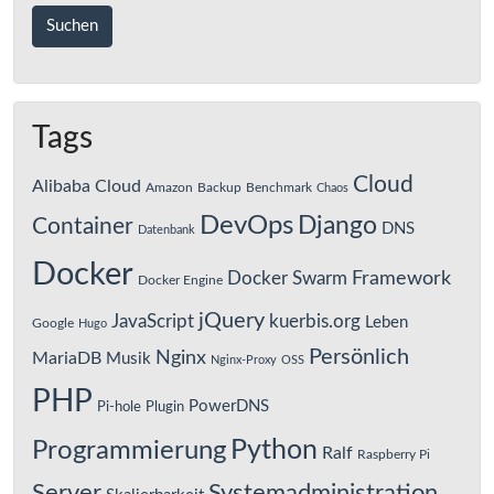
Tags
Cloud
Alibaba Cloud
Amazon
Backup
Benchmark
Chaos
DevOps
Django
Container
DNS
Datenbank
Docker
Framework
Docker Swarm
Docker Engine
jQuery
JavaScript
kuerbis.org
Leben
Google
Hugo
Persönlich
Nginx
MariaDB
Musik
Nginx-Proxy
OSS
PHP
PowerDNS
Pi-hole
Plugin
Python
Programmierung
Ralf
Raspberry Pi
Server
Systemadministration