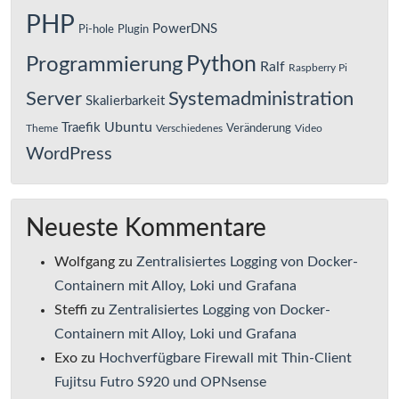
PHP
PowerDNS
Pi-hole
Plugin
Python
Programmierung
Ralf
Raspberry Pi
Server
Systemadministration
Skalierbarkeit
Ubuntu
Traefik
Veränderung
Theme
Verschiedenes
Video
WordPress
Neueste Kommentare
Wolfgang
zu
Zentralisiertes Logging von Docker-
Containern mit Alloy, Loki und Grafana
Steffi
zu
Zentralisiertes Logging von Docker-
Containern mit Alloy, Loki und Grafana
Exo
zu
Hochverfügbare Firewall mit Thin-Client
Fujitsu Futro S920 und OPNsense