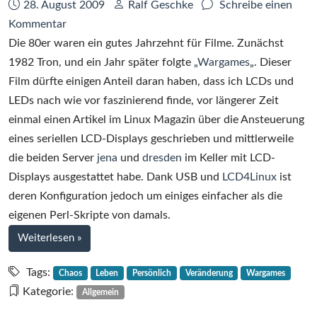
Datum:
Autor:
28. August 2009
Ralf Geschke
Schreibe einen
zu
Kommentar
Die
Die 80er waren ein gutes Jahrzehnt für Filme. Zunächst
Lehre
1982 Tron, und ein Jahr später folgte „
Wargames
„. Dieser
von
Film dürfte einigen Anteil daran haben, dass ich LCDs und
Wargames
LEDs nach wie vor faszinierend finde, vor längerer Zeit
einmal einen Artikel im Linux Magazin über die Ansteuerung
eines seriellen LCD-Displays geschrieben und mittlerweile
die beiden Server
jena
und
dresden
im Keller mit LCD-
Displays ausgestattet habe. Dank USB und
LCD4Linux
ist
deren Konfiguration jedoch um einiges einfacher als die
eigenen Perl-Skripte von damals.
bei
Weiterlesen
»
Die
Lehre
Tags:
Chaos
Leben
Persönlich
Veränderung
Wargames
von
Kategorie:
Allgemein
Wargames