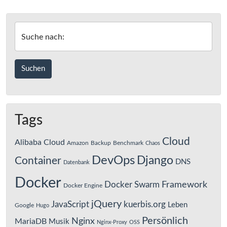
Suche nach:
Tags
Cloud
Alibaba Cloud
Amazon
Backup
Benchmark
Chaos
DevOps
Django
Container
DNS
Datenbank
Docker
Framework
Docker Swarm
Docker Engine
jQuery
JavaScript
kuerbis.org
Leben
Google
Hugo
Persönlich
Nginx
MariaDB
Musik
Nginx-Proxy
OSS