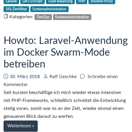
Mode
Laravel
Let's Encrypt
Load-Balancing
PHP
Reverse-Proxy
Nginx-
auf
SSL-Zertifikat
Systemadministration
Proxy-
einem
Kategorien:
DevOps
Systemadministration
Companion
Host
im
Docker
Howto: Laravel-Anwendung
Swarm
Mode
im Docker Swarm-Mode
auf
betreiben
einem
Host
Datum:
Autor:
30. März 2018
Ralf Geschke
Schreibe einen
zu
Kommentar
Howto:
Seit kurzem beschäftige ich mich wieder etwas intensiver
Laravel-
mit PHP-Frameworks, schließlich schreitet die Entwicklung
Anwendung
stetig voran, somit war es an der Zeit, wieder einmal einen
im
genaueren Blick darauf zu werfen.
Docker
bei
Weiterlesen
»