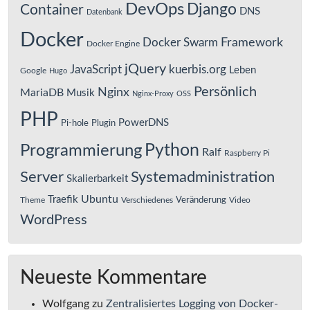
DevOps
Django
Container
DNS
Datenbank
Docker
Framework
Docker Swarm
Docker Engine
jQuery
JavaScript
kuerbis.org
Leben
Google
Hugo
Persönlich
Nginx
MariaDB
Musik
Nginx-Proxy
OSS
PHP
PowerDNS
Pi-hole
Plugin
Python
Programmierung
Ralf
Raspberry Pi
Server
Systemadministration
Skalierbarkeit
Ubuntu
Traefik
Veränderung
Theme
Verschiedenes
Video
WordPress
Neueste Kommentare
Wolfgang
zu
Zentralisiertes Logging von Docker-