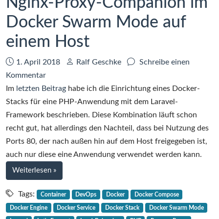
Nginx-Proxy-Companion im
Docker Swarm Mode auf
einem Host
Datum:
Autor:
1. April 2018
Ralf Geschke
Schreibe einen
zu
Kommentar
Howto:
Im
letzten Beitrag
habe ich die Einrichtung eines Docker-
Nginx-
Stacks für eine PHP-Anwendung mit dem Laravel-
Proxy
Framework beschrieben. Diese Kombination läuft schon
und
recht gut, hat allerdings den Nachteil, dass bei Nutzung des
Nginx-
Ports 80, der nach außen hin auf dem Host freigegeben ist,
Proxy-
auch nur diese eine Anwendung verwendet werden kann.
Companion
bei
Weiterlesen
»
im
Howto:
Docker
Nginx-
Tags:
Container
DevOps
Docker
Docker Compose
Proxy
Swarm
Docker Engine
Docker Service
Docker Stack
Docker Swarm Mode
und