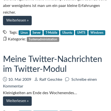
Online
aber wenigstens ist man um ein paar kleine Erfahrungen
web’n’walk
reicher.
Stick
bei
Weiterlesen
»
Spass
mit
Tags:
Linux
Server
T-Mobile
Ubuntu
UMTS
Windows
T-
Kategorie:
Systemadministration
Online
web’n’walk
Stick
Meine Twitter-Nachrichten
im Twitter-Modul
Datum:
Autor:
10. Mai 2009
Ralf Geschke
Schreibe einen
zu
Kommentar
Meine
Kleinigkeiten am Ende des Wochenendes…
Twitter-
bei
Weiterlesen
»
Nachrichten
Meine