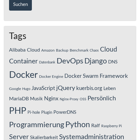
Tags
Cloud
Alibaba Cloud
Amazon
Backup
Benchmark
Chaos
DevOps
Django
Container
DNS
Datenbank
Docker
Framework
Docker Swarm
Docker Engine
jQuery
JavaScript
kuerbis.org
Leben
Google
Hugo
Persönlich
Nginx
MariaDB
Musik
Nginx-Proxy
OSS
PHP
PowerDNS
Pi-hole
Plugin
Python
Programmierung
Ralf
Raspberry Pi
Server
Systemadministration
Skalierbarkeit