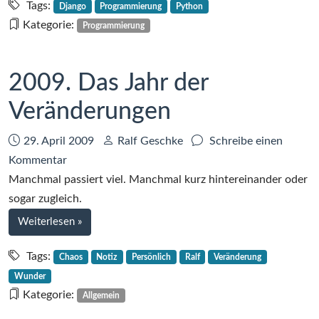
im
Twitter-
Tags:
Django
Programmierung
Python
Nachrichten
Twitter-
Kategorie:
Programmierung
im
Modul
Twitter-
Modul
2009. Das Jahr der
Veränderungen
Datum:
Autor:
29. April 2009
Ralf Geschke
Schreibe einen
zu
Kommentar
2009.
Manchmal passiert viel. Manchmal kurz hintereinander oder
Das
sogar zugleich.
Jahr
bei
Weiterlesen
»
der
2009.
Veränderungen
Das
Tags:
Chaos
Notiz
Persönlich
Ralf
Veränderung
Jahr
Wunder
der
Kategorie:
Allgemein
Veränderungen