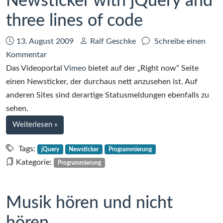
Newsticker with jQuery and
three lines of code
Datum:
Autor:
13. August 2009
Ralf Geschke
Schreibe einen
zu
Kommentar
Newsticker
Das Videoportal
Vimeo
bietet auf der „Right now“ Seite
with
einen Newsticker, der durchaus nett anzusehen ist. Auf
jQuery
anderen Sites sind derartige Statusmeldungen ebenfalls zu
and
sehen.
three
bei
Weiterlesen
»
lines
Newsticker
of
with
Tags:
jQuery
Newsticker
Programmierung
jQuery
code
Kategorie:
Programmierung
and
three
lines
Musik hören und nicht
of
code