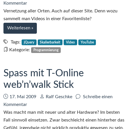
zu
Kommentar
YouTube
Vernetzung aller Orten. Auch auf dieser Site. Denn wozu
am
sammelt man Videos in einer Favoritenliste?
Rande
bei
Weiterlesen
»
des
YouTube
Universums
am
Tags:
jQuery
Skalierbarkeit
Video
YouTube
Rande
Kategorie:
Programmierung
des
Universums
Spass mit T-Online
web’n’walk Stick
Datum:
Autor:
17. Mai 2009
Ralf Geschke
Schreibe einen
zu
Kommentar
Spass
Was macht man mit neuer und alter Hardware? Im besten
mit
Fall sinnvoll einsetzen. Zwar beschleicht einen hinterher das
T-
Gefühl, irgendwie nicht wirklich produktiv gewesen zu sein,