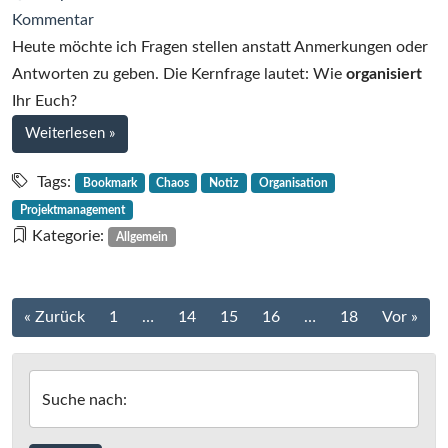
zu
Kommentar
Organisation
Heute möchte ich Fragen stellen anstatt Anmerkungen oder
im
Antworten zu geben. Die Kernfrage lautet: Wie
organisiert
Real
Ihr Euch?
Life
bei
Weiterlesen
»
Organisation
im
Tags:
Bookmark
Chaos
Notiz
Organisation
Real
Projektmanagement
Life
Kategorie:
Allgemein
Beitrags-
« Zurück
1
…
14
15
16
…
18
Vor »
Navigation
Suche nach: