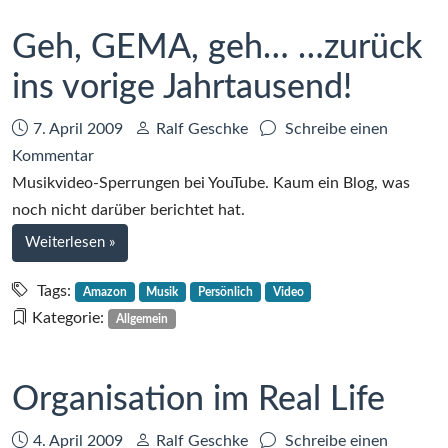
Geh, GEMA, geh… …zurück
ins vorige Jahrtausend!
Datum:
Autor:
7. April 2009
Ralf Geschke
Schreibe einen
zu
Kommentar
Geh,
Musikvideo-Sperrungen bei YouTube. Kaum ein Blog, was
GEMA,
noch nicht darüber berichtet hat.
geh…
bei
Weiterlesen
»
…
Geh,
zurück
GEMA,
Tags:
Amazon
Musik
Persönlich
Video
geh…
ins
Kategorie:
Allgemein
…
vorige
zurück
Jahrtausend!
ins
Organisation im Real Life
vorige
Jahrtausend!
Datum:
Autor:
4. April 2009
Ralf Geschke
Schreibe einen