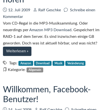
hören
Datum:
Autor:
12. Juli 2009
Ralf Geschke
Schreibe einen
zu
Kommentar
Musik
Vom CD-Regal in die MP3-Musiksammlung. Oder
hören
neuerdings per
Amazon MP3 Download
. Gespeichert im
und
RAID-1 auf dem Server. Es sind inzwischen einige GB
nicht
geworden. Doch was ist aktuell hörbar, und was nicht?
hören
bei
Weiterlesen
»
Musik
hören
Tags:
Amazon
Download
Musik
Veränderung
und
Kategorie:
Allgemein
nicht
hören
Willkommen, Facebook-
Benutzer!
Datum:
Autor:
14. Juni 2009
Ralf Geschke
Schreibe einen