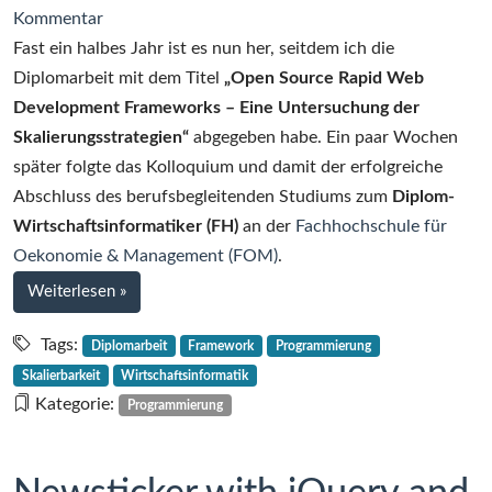
zu
Kommentar
Diplomarbeit
Fast ein halbes Jahr ist es nun her, seitdem ich die
–
Diplomarbeit mit dem Titel
„Open Source Rapid Web
(fast)
Development Frameworks – Eine Untersuchung der
ein
Skalierungsstrategien“
abgegeben habe. Ein paar Wochen
halbes
später folgte das Kolloquium und damit der erfolgreiche
Jahr
Abschluss des berufsbegleitenden Studiums zum
Diplom-
später
Wirtschaftsinformatiker (FH)
an der
Fachhochschule für
Oekonomie & Management (FOM)
.
bei
Weiterlesen
»
Diplomarbeit
–
Tags:
Diplomarbeit
Framework
Programmierung
(fast)
Skalierbarkeit
Wirtschaftsinformatik
ein
Kategorie:
Programmierung
halbes
Jahr
später