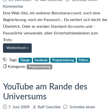
zu
Kommentar
Willkommen,
Eine Web-Site, ein weiterer Benutzeraccount, noch eine
Facebook-
Registrierung, noch ein Passwort… Da verliert sich leicht der
Benutzer!
Überblick. Oder es werden Standard-Accounts und -
Passwörter verwendet, allen Sicherheitsbedenken zum
Trotz.
bei
Weiterlesen
»
Willkommen,
Facebook-
Tags:
Django
Facebook
Programmierung
Python
Benutzer!
Kategorie:
Programmierung
YouTube am Rande des
Universums
Datum:
Autor:
7. Juni 2009
Ralf Geschke
Schreibe einen