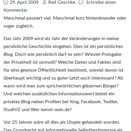
Datum:
Autor:
29. April 2009
Ralf Geschke
Schreibe einen
zu
Kommentar
2009.
Manchmal passiert viel. Manchmal kurz hintereinander oder
Das
sogar zugleich.
Jahr
Das Jahr 2009 wird als Jahr der Veränderungen in meine
der
persönliche Geschichte eingehen. Dies ist ein persönliches
Veränderungen
Blog. Doch wie persönlich darf es sein? Wieviel Preisgabe
der Privatheit ist sinnvoll? Welche Daten und Fakten sind
für eine gewisse Öffentlichkeit bestimmt, wieviel davon ist
überhaupt wichtig und zu guter Letzt auch interessant? Ab
wann wird man zum sprichwörtlichen gläsernen Bürger?
Und welchen zusätzlichen Informationswert bietet ein
privates Blog neben Profilen bei Xing, Facebook, Twitter,
StudiVZ und Wer-kennt-wen.de?
Vor 25 Jahren wäre all dies als Utopie gehandelt worden.
Das Grundrecht auf Informationelle Selbstbestimmung als