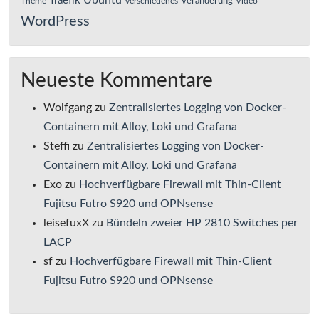
Ubuntu
Traefik
Veränderung
Theme
Verschiedenes
Video
WordPress
Neueste Kommentare
Wolfgang
zu
Zentralisiertes Logging von Docker-
Containern mit Alloy, Loki und Grafana
Steffi
zu
Zentralisiertes Logging von Docker-
Containern mit Alloy, Loki und Grafana
Exo
zu
Hochverfügbare Firewall mit Thin-Client
Fujitsu Futro S920 und OPNsense
leisefuxX
zu
Bündeln zweier HP 2810 Switches per
LACP
sf
zu
Hochverfügbare Firewall mit Thin-Client
Fujitsu Futro S920 und OPNsense