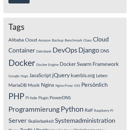
Tags
Cloud
Alibaba Cloud
Amazon
Backup
Benchmark
Chaos
DevOps
Django
Container
DNS
Datenbank
Docker
Framework
Docker Swarm
Docker Engine
jQuery
JavaScript
kuerbis.org
Leben
Google
Hugo
Persönlich
Nginx
MariaDB
Musik
Nginx-Proxy
OSS
PHP
PowerDNS
Pi-hole
Plugin
Python
Programmierung
Ralf
Raspberry Pi
Server
Systemadministration
Skalierbarkeit