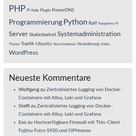
PHP
PowerDNS
Pi-hole
Plugin
Python
Programmierung
Ralf
Raspberry Pi
Server
Systemadministration
Skalierbarkeit
Ubuntu
Traefik
Veränderung
Theme
Verschiedenes
Video
WordPress
Neueste Kommentare
Wolfgang
zu
Zentralisiertes Logging von Docker-
Containern mit Alloy, Loki und Grafana
Steffi
zu
Zentralisiertes Logging von Docker-
Containern mit Alloy, Loki und Grafana
Exo
zu
Hochverfügbare Firewall mit Thin-Client
Fujitsu Futro S920 und OPNsense