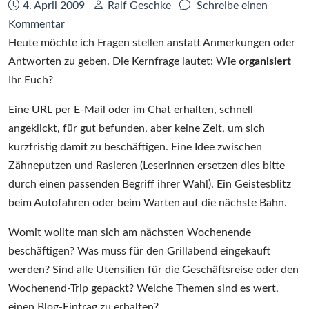
Datum:
Autor:
4. April 2009
Ralf Geschke
Schreibe einen
zu
Kommentar
Organisation
Heute möchte ich Fragen stellen anstatt Anmerkungen oder
im
Antworten zu geben. Die Kernfrage lautet: Wie
organisiert
Real
Ihr Euch?
Life
Eine URL per E-Mail oder im Chat erhalten, schnell
angeklickt, für gut befunden, aber keine Zeit, um sich
kurzfristig damit zu beschäftigen. Eine Idee zwischen
Zähneputzen und Rasieren (Leserinnen ersetzen dies bitte
durch einen passenden Begriff ihrer Wahl). Ein Geistesblitz
beim Autofahren oder beim Warten auf die nächste Bahn.
Womit wollte man sich am nächsten Wochenende
beschäftigen? Was muss für den Grillabend eingekauft
werden? Sind alle Utensilien für die Geschäftsreise oder den
Wochenend-Trip gepackt? Welche Themen sind es wert,
einen Blog-Eintrag zu erhalten?