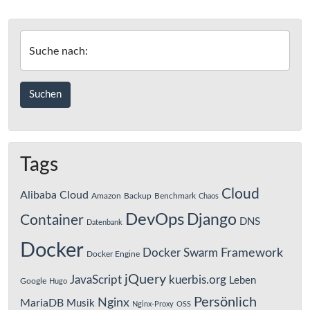
Suche nach:
Tags
Cloud
Alibaba Cloud
Amazon
Backup
Benchmark
Chaos
DevOps
Django
Container
DNS
Datenbank
Docker
Framework
Docker Swarm
Docker Engine
jQuery
JavaScript
kuerbis.org
Leben
Google
Hugo
Persönlich
Nginx
MariaDB
Musik
Nginx-Proxy
OSS