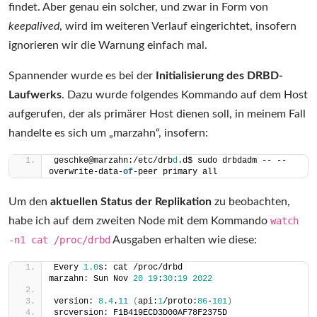
findet. Aber genau ein solcher, und zwar in Form von
keepalived
, wird im weiteren Verlauf eingerichtet, insofern
ignorieren wir die Warnung einfach mal.
Spannender wurde es bei der
Initialisierung des DRBD-
Laufwerks
. Dazu wurde folgendes Kommando auf dem Host
aufgerufen, der als primärer Host dienen soll, in meinem Fall
handelte es sich um „marzahn“, insofern:
geschke@marzahn:/etc/drb
d
.d$ sudo drbdadm -- --
overwrite-data-
of
-peer primary all
Um den
aktuellen Status der Replikation
zu beobachten,
habe ich auf dem zweiten Node mit dem Kommando
watch
-n1 cat /proc/drbd
Ausgaben erhalten wie diese:
Every 
1.0
s: cat /proc/drbd                                                               
marzahn: Sun Nov 
20
19
:
30
:
19
2022
version: 
8.4
.
11
(
api:
1
/proto:
86
-
101
)
srcversion: F1B419ECD3D00AF78F2375D