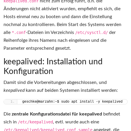
keepalived.conf
nicht zum Erfolg führt, d.h. die
Änderungen nicht aktiviert wurden, empfiehlt es sich, die
Hosts einmal neu zu booten und dann die Einstellung
nochmal zu kontrollieren. Beim Start des Systems werden
alle
*.conf
-Dateien im Verzeichnis
/etc/sysctl.d/
der
Reihenfolge ihres Namens nach eingelesen und die
Parameter entsprechend gesetzt.
keepalived: Installation und
Konfiguration
Damit sind die Vorbereitungen abgeschlossen, und
keepalived
kann auf beiden Systemen installiert werden:
geschke@marzahn:~$ sudo apt install -y keepalived
Die
zentrale Konfigurationsdatei für keepalived
befindet
sich in
/etc/keepalived
, evtl. wurde auch eine
/etc/keepalived/keepalived.conf.sample
angelegt, die