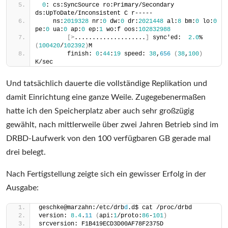
0
: cs:SyncSource ro:Primary/Secondary 
ds:UpToDate/Inconsistent C r-----
    ns:
2019328
 nr:
0
 dw:
0
 dr:
2021448
 al:
8
 bm:
0
 lo:
0
pe:
0
 ua:
0
 ap:
0
 ep:
1
 wo:f oos:
102832988
[>
....................
]
 sync'ed:  
2.0
% 
(
100420
/
102392
)
M
        finish: 
0
:
44
:
19
 speed: 
38
,
656
(
38
,
100
)
K/sec
Und tatsächlich dauerte die vollständige Replikation und
damit Einrichtung eine ganze Weile. Zugegebenermaßen
hatte ich den Speicherplatz aber auch sehr großzügig
gewählt, nach mittlerweile über zwei Jahren Betrieb sind im
DRBD-Laufwerk von den 100 verfügbaren GB gerade mal
drei belegt.
Nach Fertigstellung zeigte sich ein gewisser Erfolg in der
Ausgabe:
geschke@marzahn:/etc/drb
d
.d$ cat /proc/drbd
version: 
8.4
.
11
(
api:
1
/proto:
86
-
101
)
srcversion: F1B419ECD3D00AF78F2375D