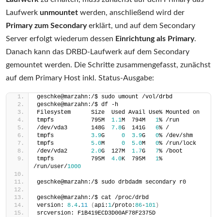
Laufwerk
unmountet
werden, anschließend wird der
Primary zum Secondary
erklärt, und auf dem Secondary
Server erfolgt wiederum dessen
Einrichtung als Primary
.
Danach kann das DRBD-Laufwerk auf dem Secondary
gemountet werden. Die Schritte zusammengefasst, zunächst
auf dem Primary Host inkl. Status-Ausgabe:
geschke@marzahn:/$ sudo umount /vol/drbd
geschke@marzahn:/$ df -h
Filesystem      Size  Used Avail Use% Mounted on
tmpfs           795M  
1.1
M  794M   
1
% /run
/dev/vda3       148G  
7.8
G  141G   
6
% /
tmpfs           
3.9
G     
0
3.9
G   
0
% /dev/shm
tmpfs           
5.0
M     
0
5.0
M   
0
% /run/lock
/dev/vda2       
2.0
G  127M  
1.7
G   
7
% /boot
tmpfs           795M  
4.0
K  795M   
1
% 
/run/user/
1000
geschke@marzahn:/$ sudo drbdadm secondary r0
geschke@marzahn:/$ cat /proc/drbd
version: 
8.4
.
11
(
api:
1
/proto:
86
-
101
)
srcversion: F1B419ECD3D00AF78F2375D