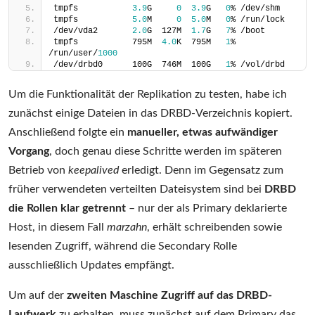
tmpfs           
3.9
G     
0
3.9
G   
0
% /dev/shm
tmpfs           
5.0
M     
0
5.0
M   
0
% /run/lock
/dev/vda2       
2.0
G  127M  
1.7
G   
7
% /boot
tmpfs           795M  
4.0
K  795M   
1
% 
/run/user/
1000
/dev/drbd0      100G  746M  100G   
1
% /vol/drbd
Um die Funktionalität der Replikation zu testen, habe ich
zunächst einige Dateien in das DRBD-Verzeichnis kopiert.
Anschließend folgte ein
manueller, etwas aufwändiger
Vorgang
, doch genau diese Schritte werden im späteren
Betrieb von
keepalived
erledigt. Denn im Gegensatz zum
früher verwendeten verteilten Dateisystem sind bei
DRBD
die Rollen klar getrennt
– nur der als Primary deklarierte
Host, in diesem Fall
marzahn
, erhält schreibenden sowie
lesenden Zugriff, während die Secondary Rolle
ausschließlich Updates empfängt.
Um auf der
zweiten Maschine Zugriff auf das DRBD-
Laufwerk
zu erhalten, muss zunächst auf dem Primary das