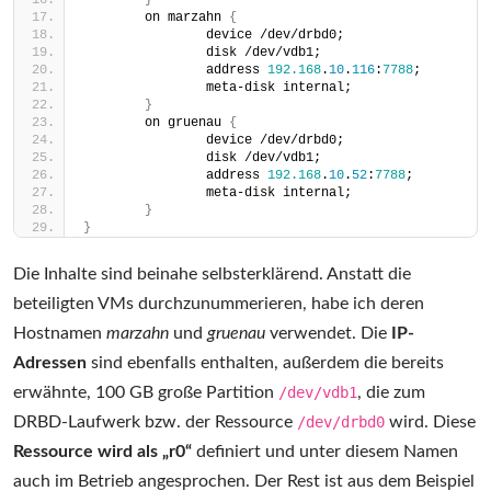
}
        on marzahn 
{
                device /dev/drbd0;
                disk /dev/vdb1;
                address 
192.168
.
10
.
116
:
7788
;
                meta-disk internal;
}
        on gruenau 
{
                device /dev/drbd0;
                disk /dev/vdb1;
                address 
192.168
.
10
.
52
:
7788
;
                meta-disk internal;
}
}
Die Inhalte sind beinahe selbsterklärend. Anstatt die
beteiligten VMs durchzunummerieren, habe ich deren
Hostnamen
marzahn
und
gruenau
verwendet. Die
IP-
Adressen
sind ebenfalls enthalten, außerdem die bereits
erwähnte, 100 GB große Partition
/dev/vdb1
, die zum
DRBD-Laufwerk bzw. der Ressource
/dev/drbd0
wird. Diese
Ressource wird als „r0“
definiert und unter diesem Namen
auch im Betrieb angesprochen. Der Rest ist aus dem Beispiel