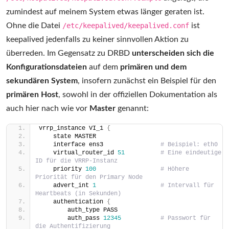
zumindest auf meinem System etwas länger geraten ist.
Ohne die Datei
/etc/keepalived/keepalived.conf
ist
keepalived jedenfalls zu keiner sinnvollen Aktion zu
überreden. Im Gegensatz zu DRBD
unterscheiden sich die
Konfigurationsdateien
auf dem
primären und dem
sekundären System
, insofern zunächst ein Beispiel für den
primären Host
, sowohl in der offiziellen Dokumentation als
auch hier nach wie vor
Master
genannt:
vrrp_instance VI_1 
{
    state MASTER
    interface ens3                
# Beispiel: eth0
    virtual_router_id 
51
# Eine eindeutige 
ID für die VRRP-Instanz
    priority 
100
# Höhere 
Priorität für den Primary Node
    advert_int 
1
# Intervall für 
Heartbeats (in Sekunden)
    authentication 
{
        auth_type PASS
        auth_pass 
12345
# Passwort für 
die Authentifizierung