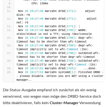
        CPU: 136ms
Nov 
20
19
:
27
:
40
 marzahn drbd
[
2771
]
:     adjust 
disk: r0
Nov 
20
19
:
27
:
40
 marzahn drbd
[
2771
]
:      adjust 
net: r0
Nov 
20
19
:
27
:
40
 marzahn drbd
[
2771
]
: 
]
Nov 
20
19
:
27
:
40
 marzahn drbd
[
2795
]
: WARN: 
stdin/stdout is not a TTY; using /dev/console
Nov 
20
19
:
27
:
40
 marzahn drbd
[
2798
]
: degr-wfc-
timeout has to be shorter than wfc-timeout
Nov 
20
19
:
27
:
40
 marzahn drbd
[
2798
]
: degr-wfc-
timeout implicitly set to wfc-
timeout
(
15s
)
Nov 
20
19
:
27
:
40
 marzahn drbd
[
2798
]
: outdated-wfc-
timeout has to be shorter than degr-wfc-timeout
Nov 
20
19
:
27
:
40
 marzahn drbd
[
2798
]
: outdated-wfc-
timeout implicitly set to degr-wfc-
timeout
(
15s
)
Nov 
20
19
:
27
:
51
 marzahn drbd
[
2763
]
:    ...done.
Nov 
20
19
:
27
:
51
 marzahn systemd
[
1
]
: Finished DRBD -
- please disable. Unless you are NOT using a cluster 
manager..
Die Status-Ausgabe empfand ich zunächst als ein wenig
verwirrend, von wegen man möge den DRBD-Service doch
bitte deaktivieren, falls kein
Cluster-Manager
Verwendung