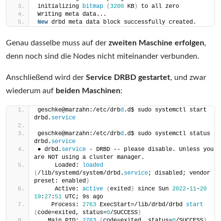
initializing 
bitmap
(
3200
 KB
)
 to all zero
Writing meta data...
New
 drbd meta data block successfully created.
Genau dasselbe muss auf der
zweiten Maschine erfolgen
,
denn noch sind die Nodes nicht miteinander verbunden.
Anschließend wird der
Service DRBD gestartet
, und zwar
wiederum auf
beiden Maschinen
:
geschke@marzahn:/etc/drb
d
.d$ sudo systemctl start 
drbd.
service
geschke@marzahn:/etc/drb
d
.d$ sudo systemctl status 
drbd.
service
● drbd.
service
 - DRBD -- please disable. Unless you 
are NOT using a cluster manager.
     Loaded: 
loaded
(
/lib/systemd/system/drbd.
service
; disabled; vendor 
preset: enabled
)
     Active: 
active
(
exited
)
 since Sun 
2022
-
11
-
20
19
:
27
:
51
 UTC; 9s ago
    Process: 
2763
 ExecStart=/lib/drbd/drbd 
start
(
code=exited, status=
0
/SUCCESS
)
   Main PID: 
2763
(
code=exited, status=
0
/SUCCESS
)