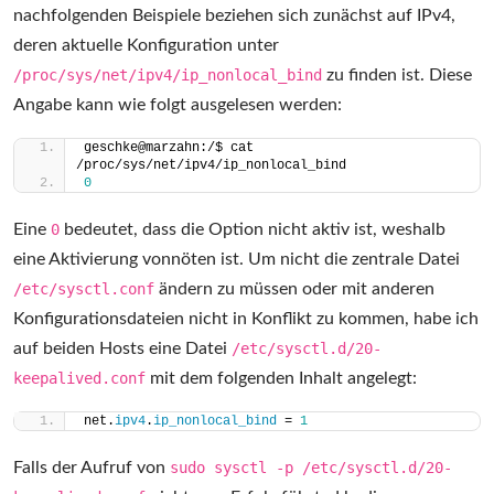
nachfolgenden Beispiele beziehen sich zunächst auf IPv4,
deren aktuelle Konfiguration unter
/proc/sys/net/ipv4/ip_nonlocal_bind
zu finden ist. Diese
Angabe kann wie folgt ausgelesen werden:
geschke@marzahn:/$ cat 
/proc/sys/net/ipv4/ip_nonlocal_bind
0
Eine
0
bedeutet, dass die Option nicht aktiv ist, weshalb
eine Aktivierung vonnöten ist. Um nicht die zentrale Datei
/etc/sysctl.conf
ändern zu müssen oder mit anderen
Konfigurationsdateien nicht in Konflikt zu kommen, habe ich
auf beiden Hosts eine Datei
/etc/sysctl.d/20-
keepalived.conf
mit dem folgenden Inhalt angelegt:
net.
ipv4
.
ip_nonlocal_bind
 = 
1
Falls der Aufruf von
sudo sysctl -p /etc/sysctl.d/20-