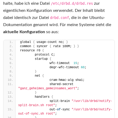
halte, habe ich eine Datei
/etc/drbd.d/drbd.res
zur
eigentlichen Konfiguration verwendet. Der Inhalt bleibt
dabei identisch zur Datei
drbd.conf
, die in der Ubuntu-
Dokumentation genannt wird. Für meine Systeme sieht die
aktuelle Konfiguration
so aus:
global 
{
 usage-count no; 
}
common 
{
 syncer 
{
 rate 100M; 
}
}
resource r0 
{
        protocol C;
        startup 
{
                wfc-timeout  
15
;
                degr-wfc-timeout 
60
;
}
        net 
{
                cram-hmac-alg sha1;
                shared-secret 
"ganz_geheimes_gemeinsames_wort"
;
}
        handlers 
{
                split-brain 
"/usr/lib/drbd/notify-
split-brain.sh root"
;
                out-
of
-sync 
"/usr/lib/drbd/notify-
out-of-sync.sh root"
;