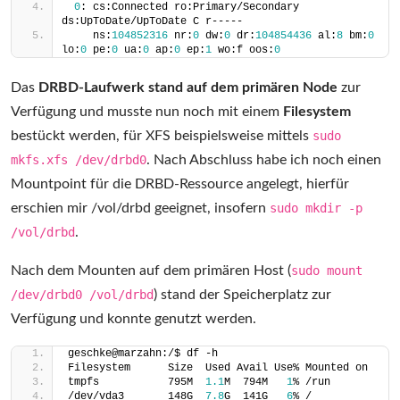
0
: cs:Connected ro:Primary/Secondary 
ds:UpToDate/UpToDate C r-----
    ns:
104852316
 nr:
0
 dw:
0
 dr:
104854436
 al:
8
 bm:
0
lo:
0
 pe:
0
 ua:
0
 ap:
0
 ep:
1
 wo:f oos:
0
Das
DRBD-Laufwerk stand auf dem primären Node
zur
Verfügung und musste nun noch mit einem
Filesystem
bestückt werden, für XFS beispielsweise mittels
sudo
mkfs.xfs /dev/drbd0
. Nach Abschluss habe ich noch einen
Mountpoint für die DRBD-Ressource angelegt, hierfür
erschien mir /vol/drbd geeignet, insofern
sudo mkdir -p
/vol/drbd
.
Nach dem Mounten auf dem primären Host (
sudo mount
/dev/drbd0 /vol/drbd
) stand der Speicherplatz zur
Verfügung und konnte genutzt werden.
geschke@marzahn:/$ df -h
Filesystem      Size  Used Avail Use% Mounted on
tmpfs           795M  
1.1
M  794M   
1
% /run
/dev/vda3       148G  
7.8
G  141G   
6
% /