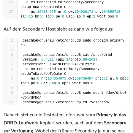
0
: cs:Connected ro:Secondary/Secondary 
ds:UpToDate/UpToDate C r-----
    ns:
104854975
 nr:
0
 dw:
104906171
 dr:
104856718
al:
415
 bm:
0
 lo:
0
 pe:
0
 ua:
0
 ap:
0
 ep:
1
 wo:f oos:
0
Auf dem Secondary Host sieht es dann wie folgt aus:
geschke@gruenau:/etc/drb
d
.d$ sudo drbdadm primary 
r0
geschke@gruenau:/etc/drb
d
.d$ cat /proc/drbd
version: 
8.4
.
11
(
api:
1
/proto:
86
-
101
)
srcversion: F1B419ECD3D00AF78F2375D
0
: cs:Connected ro:Primary/Secondary 
ds:UpToDate/UpToDate C r-----
    ns:
0
 nr:
104854975
 dw:
209758487
 dr:
232
 al:
8
 bm:
0
lo:
0
 pe:
0
 ua:
0
 ap:
0
 ep:
1
 wo:f oos:
0
geschke@gruenau:/etc/drb
d
.d$ sudo mount /dev/drbd0 
/vol/drbd/
geschke@gruenau:/etc/drb
d
.d$ cd /vol/drbd/
Danach stehen die Testdaten, die zuvor vom
Primary in das
DRBD-Laufwerk
kopiert wurden, auch auf dem
Secondary
zur Verfügung
. Wobei der frühere Secondary ja nun seines