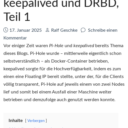
keepalived und DRBD,
Teil 1
Datum:
Autor:
17. Januar 2025
Ralf Geschke
Schreibe einen
zu
Kommentar
Dockerized
Vor einiger Zeit waren
Pi-Hole
und
keepalived
bereits Thema
Pi-
dieses Blogs. Pi-Hole wurde – mittlerweile eigentlich schon
Hole
selbstverständlich – als Docker-Container betrieben,
hochverfügbar
keepalived sorgte für die Hochverfügbarkeit, indem es zum
mit
einen eine Floating IP bereit stellte, unter der, für die Clients
keepalived
völlig transparent, Pi-Hole auf jeweils einem von zwei Nodes
und
lief und somit bei einem Ausfall einer Maschine weiter
DRBD,
betrieben und demzufolge auch genutzt werden konnte.
Teil
1
Inhalte
Verbergen