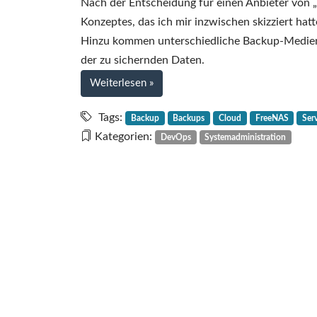
Nach der Entscheidung für einen Anbieter von „
Konzeptes, das ich mir inzwischen skizziert hatt
Hinzu kommen unterschiedliche Backup-Medien 
der zu sichernden Daten.
bei
Weiterlesen
»
Backups?
Wer
Tags:
Backup
Backups
Cloud
FreeNAS
Ser
mag
Kategorien:
DevOps
Systemadministration
schon
Backups?
(Teil
2
von
2)