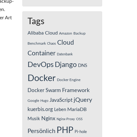
Backup-
en.
er Art
Tags
Alibaba Cloud
Amazon
Backup
Cloud
Benchmark
Chaos
Container
Datenbank
DevOps
Django
DNS
Docker
Docker Engine
Framework
Docker Swarm
jQuery
JavaScript
Google
Hugo
kuerbis.org
MariaDB
Leben
Nginx
Musik
Nginx-Proxy
OSS
PHP
Persönlich
Pi-hole