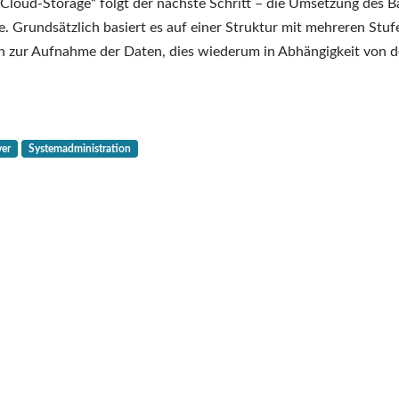
Backups?
Cloud-Storage“ folgt der nächste Schritt – die Umsetzung des 
Wer
e. Grundsätzlich basiert es auf einer Struktur mit mehreren Stuf
mag
zur Aufnahme der Daten, dies wiederum in Abhängigkeit von d
schon
Backups?
(Teil
2
ver
Systemadministration
von
2)