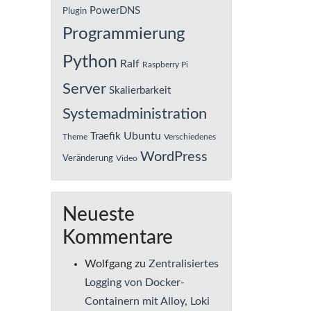
PowerDNS
Plugin
Programmierung
Python
Ralf
Raspberry Pi
Server
Skalierbarkeit
Systemadministration
Ubuntu
Traefik
Theme
Verschiedenes
WordPress
Veränderung
Video
Neueste
Kommentare
Wolfgang
zu
Zentralisiertes
Logging von Docker-
Containern mit Alloy, Loki