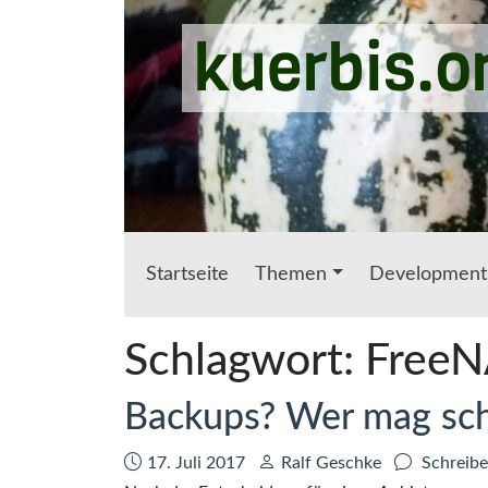
Zum Hauptinhalt springen
kuerbis.o
Startseite
Themen
Development
Schlagwort:
Free
Backups? Wer mag scho
Datum:
Autor:
17. Juli 2017
Ralf Geschke
Schreibe