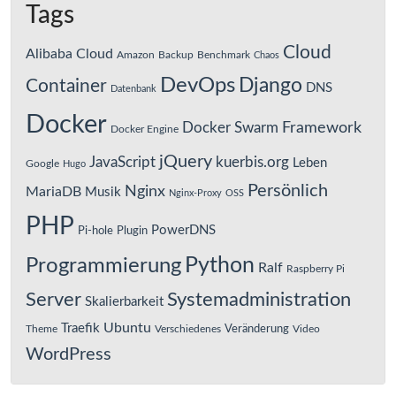
Tags
Cloud
Alibaba Cloud
Amazon
Backup
Benchmark
Chaos
DevOps
Django
Container
DNS
Datenbank
Docker
Framework
Docker Swarm
Docker Engine
jQuery
JavaScript
kuerbis.org
Leben
Google
Hugo
Persönlich
Nginx
MariaDB
Musik
Nginx-Proxy
OSS
PHP
PowerDNS
Pi-hole
Plugin
Python
Programmierung
Ralf
Raspberry Pi
Server
Systemadministration
Skalierbarkeit
Ubuntu
Traefik
Veränderung
Theme
Verschiedenes
Video
WordPress