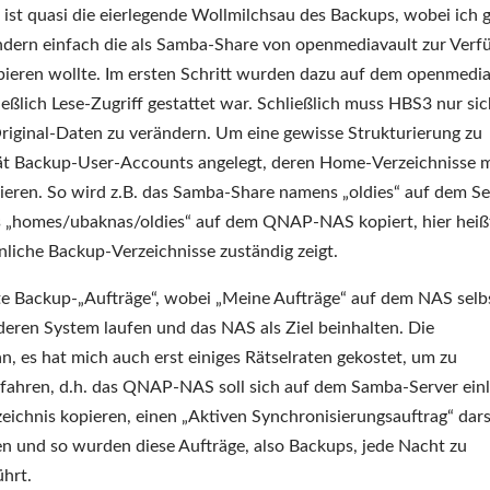
ist quasi die eierlegende Wollmilchsau des Backups, wobei ich 
ondern einfach die als Samba-Share von openmediavault zur Verf
ieren wollte. Im ersten Schritt wurden dazu auf dem openmedia
ßlich Lese-Zugriff gestattet war. Schließlich muss HBS3 nur sic
 Original-Daten zu verändern. Um eine gewisse Strukturierung zu
 Backup-User-Accounts angelegt, deren Home-Verzeichnisse m
ren. So wird z.B. das Samba-Share namens „oldies“ auf dem Se
nis „homes/ubaknas/oldies“ auf dem QNAP-NAS kopiert, hier heiß
nliche Backup-Verzeichnisse zuständig zeigt.
e Backup-„Aufträge“, wobei „Meine Aufträge“ auf dem NAS selb
eren System laufen und das NAS als Ziel beinhalten. Die
, es hat mich auch erst einiges Rätselraten gekostet, um zu
erfahren, d.h. das QNAP-NAS soll sich auf dem Samba-Server ein
zeichnis kopieren, einen „Aktiven Synchronisierungsauftrag“ darst
 und so wurden diese Aufträge, also Backups, jede Nacht zu
hrt.