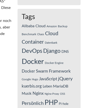
NAS“
. Diese
Tags
ur noch
Alibaba Cloud
Amazon
Backup
, aber
Cloud
nde
Benchmark
Chaos
Container
Datenbank
DevOps
Django
DNS
Docker
Docker Engine
Framework
Docker Swarm
jQuery
JavaScript
Google
Hugo
kuerbis.org
MariaDB
Leben
Nginx
Musik
Nginx-Proxy
OSS
PHP
Persönlich
Pi-hole