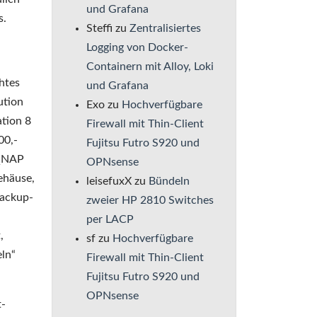
und Grafana
s.
Steffi
zu
Zentralisiertes
Logging von Docker-
Containern mit Alloy, Loki
htes
und Grafana
ution
Exo
zu
Hochverfügbare
ation 8
Firewall mit Thin-Client
00,-
Fujitsu Futro S920 und
QNAP
OPNsense
ehäuse,
leisefuxX
zu
Bündeln
Backup-
zweier HP 2810 Switches
per LACP
,
sf
zu
Hochverfügbare
eln“
Firewall mit Thin-Client
Fujitsu Futro S920 und
OPNsense
t-