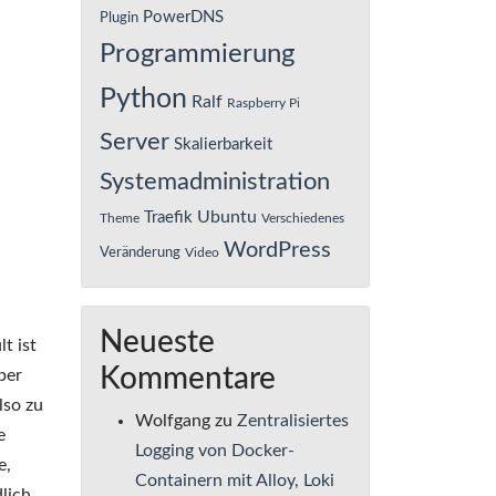
PowerDNS
Plugin
Programmierung
Python
Ralf
Raspberry Pi
Server
Skalierbarkeit
Systemadministration
Ubuntu
Traefik
Theme
Verschiedenes
WordPress
Veränderung
Video
Neueste
t ist
Kommentare
ber
lso zu
Wolfgang
zu
Zentralisiertes
e
Logging von Docker-
e,
Containern mit Alloy, Loki
lich