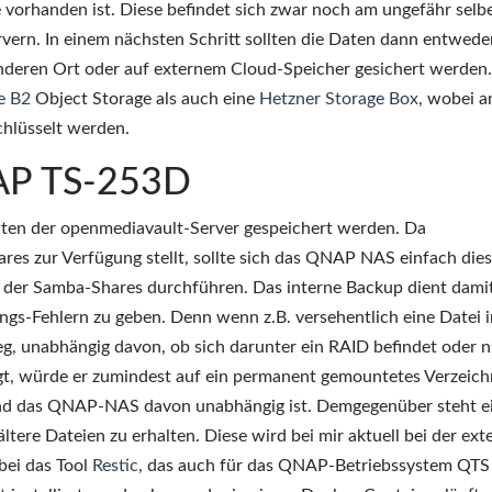
 vorhanden ist. Diese befindet sich zwar noch am ungefähr selb
rvern. In einem nächsten Schritt sollten die Daten dann entwede
nderen Ort oder auf externem Cloud-Speicher gesichert werden.
e B2
Object Storage als auch eine
Hetzner Storage Box
, wobei a
chlüsselt werden.
AP TS-253D
ten der openmediavault-Server gespeichert werden. Da
es zur Verfügung stellt, sollte sich das QNAP NAS einfach dies
 der Samba-Shares durchführen. Das interne Backup dient dami
ungs-Fehlern zu geben. Denn wenn z.B. versehentlich eine Datei 
eg, unabhängig davon, ob sich darunter ein RAID befindet oder n
ägt, würde er zumindest auf ein permanent gemountetes Verzeich
nd das QNAP-NAS davon unabhängig ist. Demgegenüber steht e
ltere Dateien zu erhalten. Diese wird bei mir aktuell bei der ext
bei das Tool
Restic
, das auch für das QNAP-Betriebssystem QTS