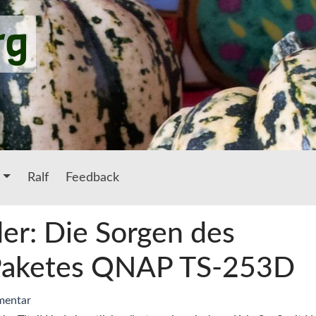
rg
Ralf
Feedback
er: Die Sorgen des
Paketes QNAP TS-253D
mentar