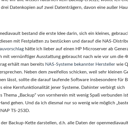
 drei Datenkopien auf zwei Datenträgern, davon eine außer Hau
iavault bestand die erste Idee darin, sich ein kleines, gebrauc
diesen mit Festplatten zu bestücken und darauf die NAS-Distrib
auvorschlag
hätte ich lieber auf einen HP Microserver ab Gener
ch mit vernünftiger Ausstattung gebraucht nach wie vor um die 4
rag erhält man bereits
NAS-Systeme bekannter Hersteller
wie 
ersprechen. Neben dem zweifellos schicken, weil sehr kleinen G
en lässt, sollte die darauf laufende Software insbesondere für 
as eine Kernfunktionalität jener Systeme. Dahinter verbirgt sich
das Thema „Backup“ von vornherein mit wenig Spaß verbunden ist
 Hand gehen. Und da ich diesmal nur so wenig wie möglich „bast
 QNAP TS-253D.
 der Backup-Kette darstellen, d.h. alle Daten der openmediavaul