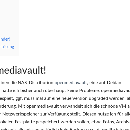
nder!
e Lösung
ediavault!
chinen die NAS-Distribution
openmediavault
, eine auf Debian
 hatte ich bisher auch überhaupt keine Probleme, openmediavaul
spielt, ggf. muss mal auf eine neue Version upgraded werden, a
rderung. Mit openmediavault verwandelt sich die schnöde VM a
etzwerkspeicher zur Verfügung stellt. Diesen nutze ich für all
lokalen Festplatte gespeichert werden sollen, etwa Fotos, Archiv
ie wir alle wissen natürlich kein Backup ersetzt, wollte ich end