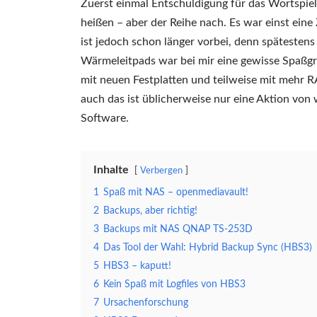
Zuerst einmal Entschuldigung für das Wortspiel
heißen – aber der Reihe nach. Es war einst ein
ist jedoch schon länger vorbei, denn späteste
Wärmeleitpads war bei mir eine gewisse Spaßgre
mit neuen Festplatten und teilweise mit mehr 
auch das ist üblicherweise nur eine Aktion vo
Software.
Inhalte
Verbergen
1
Spaß mit NAS – openmediavault!
2
Backups, aber richtig!
3
Backups mit NAS QNAP TS-253D
4
Das Tool der Wahl: Hybrid Backup Sync (HBS3)
5
HBS3 – kaputt!
6
Kein Spaß mit Logfiles von HBS3
7
Ursachenforschung