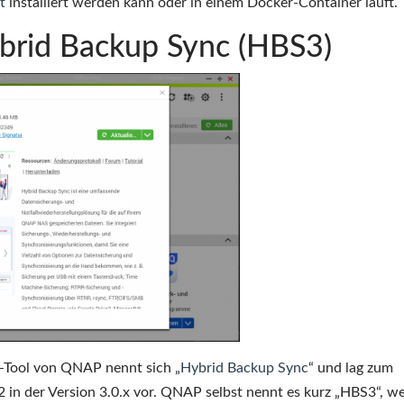
t
installiert werden kann oder in einem Docker-Container läuft.
ybrid Backup Sync (HBS3)
-Tool von QNAP nennt sich „
Hybrid Backup Sync
“ und lag zum
 in der Version 3.0.x vor. QNAP selbst nennt es kurz „HBS3“, w