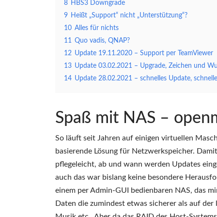
8
HBS3 Downgrade
9
Heißt „Support“ nicht „Unterstützung“?
10
Alles für nichts
11
Quo vadis, QNAP?
12
Update 19.11.2020 – Support per TeamViewer
13
Update 03.02.2021 – Upgrade, Zeichen und Wu
14
Update 28.02.2021 – schnelles Update, schnell
Spaß mit NAS – openm
So läuft seit Jahren auf einigen virtuellen Mas
basierende Lösung für Netzwerkspeicher. Damit
pflegeleicht, ab und wann werden Updates einge
auch das war bislang keine besondere Herausfo
einem per Admin-GUI bedienbaren NAS, das mir N
Daten die zumindest etwas sicherer als auf der 
Musik etc.. Aber da das RAID des Host-Systems w