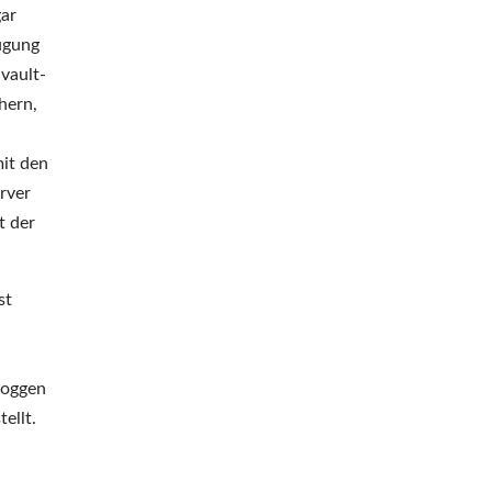
gar
ügung
vault-
hern,
it den
rver
t der
st
loggen
ellt.