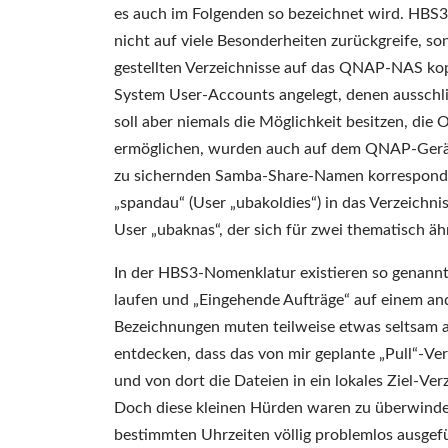
es auch im Folgenden so bezeichnet wird. HBS3 
nicht auf viele Besonderheiten zurückgreife, s
gestellten Verzeichnisse auf das QNAP-NAS kop
System User-Accounts angelegt, denen ausschlie
soll aber niemals die Möglichkeit besitzen, die
ermöglichen, wurden auch auf dem QNAP-Gerät
zu sichernden Samba-Share-Namen korrespondie
„spandau“ (User „ubakoldies“) in das Verzeich
User „ubaknas“, der sich für zwei thematisch äh
In der HBS3-Nomenklatur existieren so genannt
laufen und „Eingehende Aufträge“ auf einem and
Bezeichnungen muten teilweise etwas seltsam an
entdecken, dass das von mir geplante „Pull“-V
und von dort die Dateien in ein lokales Ziel-Ver
Doch diese kleinen Hürden waren zu überwinden
bestimmten Uhrzeiten völlig problemlos ausgefü