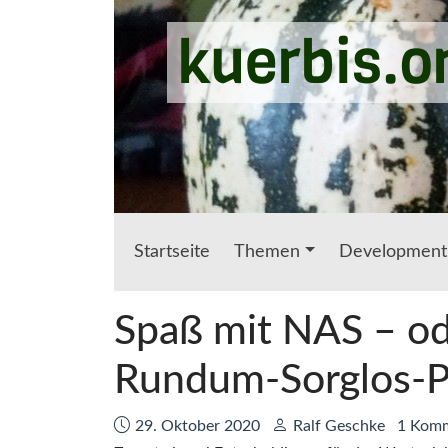
Zum Hauptinhalt springen
kuerbis.o
Startseite
Themen
Development
Spaß mit NAS – od
Rundum-Sorglos-
Datum:
Autor:
29. Oktober 2020
Ralf Geschke
1 Kom