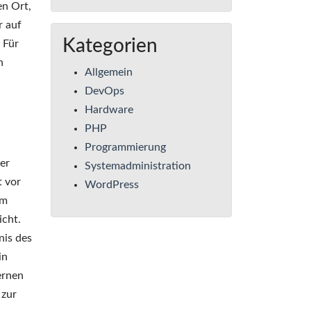
en Ort,
r auf
Kategorien
 Für
n
Allgemein
DevOps
Hardware
PHP
Programmierung
er
Systemadministration
t vor
WordPress
im
icht.
nis des
in
ernen
 zur