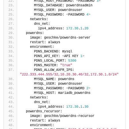
      MYSQL_ROOT_PASSWORD: 
<
PASSWORD 
3
>
      MYSQL_DATABASE: powerdnsadmin
      MYSQL_USER: powerdnsuser
      MYSQL_PASSWORD: 
<
PASSWORD 
4
>
    networks:
      dns_net:
        ipv4_address: 
172.30
.
1
.
20
  powerdns:
    image: geschke/powerdns-server
    restart: always
    environment:
      PDNS_BACKEND: mysql
      PDNS_API_KEY: 
<
API KEY 
1
>
      PDNS_LOCAL_PORT: 
5300
      PDNS_MASTER: 
"true"
      PDNS_ALLOW_AXFR_IPS: 
"222.333.444.555/32,10.20.30.40/32,172.30.1.0/24"
      MYSQL_NAME: powerdns
      MYSQL_USER: powerdnsuser
      MYSQL_PASSWORD: 
<
PASSWORD 
2
>
      MYSQL_HOST: mariadb_powerdns
    networks:
      dns_net:
        ipv4_address: 
172.30
.
1
.
30
  powerdns_recursor:
    image: geschke/powerdns-recursor
    restart: always
    environment: