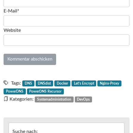
E-Mail*
Website
Tags:
DNS
DNSdist
Docker
Let's Encrypt
Nginx-Proxy
PowerDNS
PowerDNS Recursor
Kategorien:
Systemadministration
DevOps
Suche nach: