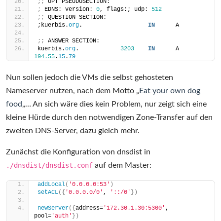
;;
 OPT PSEUDOSECTION:
;
 EDNS: version: 
0
, flags:; udp: 
512
;;
 QUESTION SECTION:
;kuerbis.
org
.                   
IN
      A
;;
 ANSWER SECTION:
kuerbis.
org
.            
3203
IN
      A       
194.55
.
15
.
79
Nun sollen jedoch die VMs die selbst gehosteten
Nameserver nutzen, nach dem Motto „
Eat your own dog
food
„… An sich wäre dies kein Problem, nur zeigt sich eine
kleine Hürde durch den notwendigen Zone-Transfer auf den
zweiten DNS-Server, dazu gleich mehr.
Zunächst die Konfiguration von dnsdist in
./dnsdist/dnsdist.conf
auf dem Master:
addLocal
(
'0.0.0.0:53'
)
setACL
({
'0.0.0.0/0'
, 
'::/0'
})
newServer
({
address=
'172.30.1.30:5300'
, 
pool=
'auth'
})