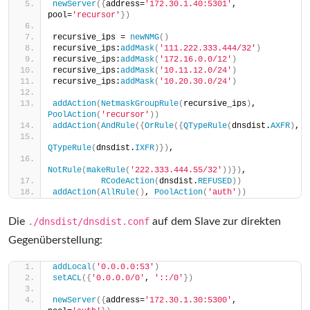
newServer
({
address=
'172.30.1.40:5301'
, 
pool=
'recursor'
})
recursive_ips = 
newNMG
()
recursive_ips:
addMask
(
'111.222.333.444/32'
)
recursive_ips:
addMask
(
'172.16.0.0/12'
)
recursive_ips:
addMask
(
'10.11.12.0/24'
)
recursive_ips:
addMask
(
'10.20.30.0/24'
)
addAction
(
NetmaskGroupRule
(
recursive_ips
)
, 
PoolAction
(
'recursor'
))
addAction
(
AndRule
({
OrRule
({
QTypeRule
(
dnsdist.
AXFR
)
,
QTypeRule
(
dnsdist.
IXFR
)})
,
NotRule
(
makeRule
(
'222.333.444.55/32'
))})
,
RCodeAction
(
dnsdist.
REFUSED
))
addAction
(
AllRule
()
, 
PoolAction
(
'auth'
))
Die
./dnsdist/dnsdist.conf
auf dem Slave zur direkten
Gegenüberstellung:
addLocal
(
'0.0.0.0:53'
)
setACL
({
'0.0.0.0/0'
, 
'::/0'
})
newServer
({
address=
'172.30.1.30:5300'
, 