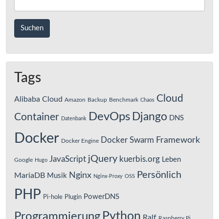
Tags
Cloud
Alibaba Cloud
Amazon
Backup
Benchmark
Chaos
DevOps
Django
Container
DNS
Datenbank
Docker
Framework
Docker Swarm
Docker Engine
jQuery
JavaScript
kuerbis.org
Leben
Google
Hugo
Persönlich
Nginx
MariaDB
Musik
Nginx-Proxy
OSS
PHP
PowerDNS
Pi-hole
Plugin
Python
Programmierung
Ralf
Raspberry Pi