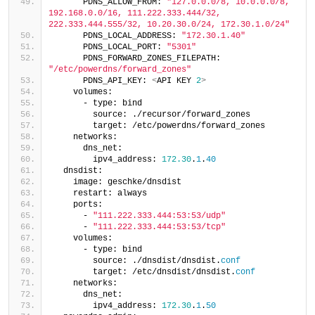
      PDNS_ALLOW_FROM: 
"127.0.0.0/8, 10.0.0.0/8, 
192.168.0.0/16, 111.222.333.444/32, 
222.333.444.555/32, 10.20.30.0/24, 172.30.1.0/24"
      PDNS_LOCAL_ADDRESS: 
"172.30.1.40"
      PDNS_LOCAL_PORT: 
"5301"
      PDNS_FORWARD_ZONES_FILEPATH: 
"/etc/powerdns/forward_zones"
      PDNS_API_KEY: 
<
API KEY 
2
>
    volumes:
      - type: bind
        source: ./recursor/forward_zones
        target: /etc/powerdns/forward_zones
    networks:
      dns_net:
        ipv4_address: 
172.30
.
1
.
40
  dnsdist:
    image: geschke/dnsdist
    restart: always
    ports:
      - 
"111.222.333.444:53:53/udp"
      - 
"111.222.333.444:53:53/tcp"
    volumes:
      - type: bind
        source: ./dnsdist/dnsdist.
conf
        target: /etc/dnsdist/dnsdist.
conf
    networks:
      dns_net:
        ipv4_address: 
172.30
.
1
.
50