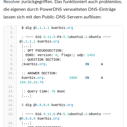
Resolver
zurückgegriffen. Das funktioniert auch problemlos,
die eigenen durch PowerDNS verwalteten DNS-Einträge
lassen sich mit den Public-DNS-Servern auflösen:
$ dig @
1
.
1
.
1
.
1
 kuerbis.
org
;
<<>>
 DiG 
9.11
.
5
-P4-
5.1
ubuntu2.
1
-Ubuntu 
<<>>
@
1
.
1
.
1
.
1
 kuerbis.
org
[
...
]
;;
 OPT PSEUDOSECTION:
;
 EDNS: version: 
0
, flags:; udp: 
1452
;;
 QUESTION SECTION:
;kuerbis.
org
.                   
IN
      A
;;
 ANSWER SECTION:
kuerbis.
org
.            
3460
IN
      A       
194.55
.
15
.
79
;;
 Query time: 
76
 msec
[
...
]
$
 dig @
8
.
8
.
8
.
8
 kuerbis.
org
;
<<>>
 DiG 
9.11
.
5
-P4-
5.1
ubuntu2.
1
-Ubuntu 
<<>>
@
8
.
8
.
8
.
8
 kuerbis.
org
[
...
]