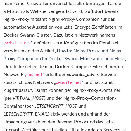
man keine Passwörter unverschlüsselt übertragen. Da die
VM auch als Web-Server genutzt wird, läuft dort bereits
Nginx-Proxy mitsamt Nginx-Proxy-Companion für das
automatische Ausstellen von Let’s-Encrypt-Zertifikaten im
Docker-Swarm-Cluster. Dazu ist ein Netzwerk namens
„
website_net
“ definiert – zur Konfiguration im Detail sei
verwiesen an den Artikel „
Howto: Nginx-Proxy und Nginx-
Proxy-Companion im Docker Swarm Mode auf einem Host
„.
Durch die neben dem im Docker-Compose-File definierten
Netzwerk „
dns_net
“ erhält der
powerdns_admin
-Service
zusätzlich das Netzwerk „
website_net
“ und hat somit
Zugriff darauf. Damit können der Nginx-Proxy-Container
(per
VIRTUAL_HOST
) und der Nginx-Proxy-Companion-
Container (per
LETSENCRYPT_HOST
und
LETSENCRYPT_EMAIL
) aktiv werden und anhand der
Umgebungsvariablen den Reverse-Proxy und das Let’s-
Encrypt-Zertifikat bereitstellen. Für alle anderen Services ist