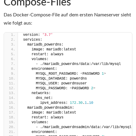
Compose-Files
Das Docker-Compose-File auf dem ersten Nameserver sieht
wie folgt aus:
version: 
'3.7'
services:
  mariadb_powerdns:
    image: mariadb:latest
    restart: always
    volumes:
      - ./mariadb_powerdns/data:/var/lib/mysql
    environment:
      MYSQL_ROOT_PASSWORD: 
<
PASSWORD 
1
>
      MYSQL_DATABASE: powerdns
      MYSQL_USER: powerdnsuser
      MYSQL_PASSWORD: 
<
PASSWORD 
2
>
    networks:
      dns_net:
        ipv4_address: 
172.30
.
1
.
10
  mariadb_powerdnsadmin:
    image: mariadb:latest
    restart: always
    volumes:
      - ./mariadb_powerdnsadmin/data:/var/lib/mysql
    environment: