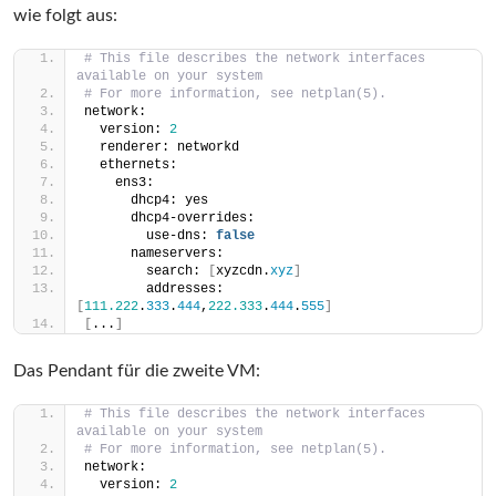
wie folgt aus:
# This file describes the network interfaces 
available on your system
# For more information, see netplan(5).
network:
  version: 
2
  renderer: networkd
  ethernets:
    ens3:
      dhcp4: yes
      dhcp4-overrides:
        use-dns: 
false
      nameservers:
        search: 
[
xyzcdn.
xyz
]
        addresses: 
[
111.222
.
333
.
444
,
222.333
.
444
.
555
]
[
...
]
Das Pendant für die zweite VM:
# This file describes the network interfaces 
available on your system
# For more information, see netplan(5).
network:
  version: 
2