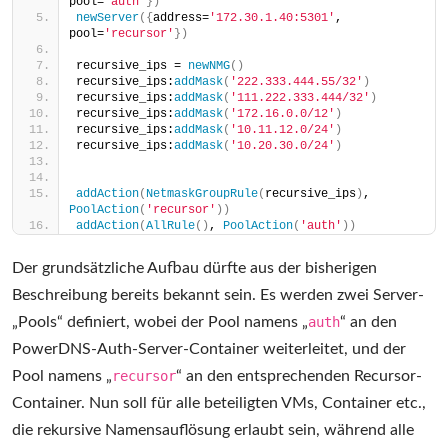
pool=
'auth'
})
newServer
({
address=
'172.30.1.40:5301'
, 
pool=
'recursor'
})
recursive_ips = 
newNMG
()
recursive_ips:
addMask
(
'222.333.444.55/32'
)
recursive_ips:
addMask
(
'111.222.333.444/32'
)
recursive_ips:
addMask
(
'172.16.0.0/12'
)
recursive_ips:
addMask
(
'10.11.12.0/24'
)
recursive_ips:
addMask
(
'10.20.30.0/24'
)
addAction
(
NetmaskGroupRule
(
recursive_ips
)
, 
PoolAction
(
'recursor'
))
addAction
(
AllRule
()
, 
PoolAction
(
'auth'
))
Der grundsätzliche Aufbau dürfte aus der bisherigen
Beschreibung bereits bekannt sein. Es werden zwei Server-
„Pools“ definiert, wobei der Pool namens „
auth
“ an den
PowerDNS-Auth-Server-Container weiterleitet, und der
Pool namens „
recursor
“ an den entsprechenden Recursor-
Container. Nun soll für alle beteiligten VMs, Container etc.,
die rekursive Namensauflösung erlaubt sein, während alle