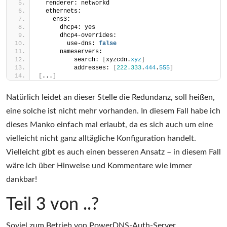
  renderer: networkd
  ethernets:
    ens3:
      dhcp4: yes
      dhcp4-overrides:
        use-dns: 
false
      nameservers:
          search: 
[
xyzcdn.
xyz
]
          addresses: 
[
222.333
.
444
.
555
]
[
...
]
Natürlich leidet an dieser Stelle die Redundanz, soll heißen,
eine solche ist nicht mehr vorhanden. In diesem Fall habe ich
dieses Manko einfach mal erlaubt, da es sich auch um eine
vielleicht nicht ganz alltägliche Konfiguration handelt.
Vielleicht gibt es auch einen besseren Ansatz – in diesem Fall
wäre ich über Hinweise und Kommentare wie immer
dankbar!
Teil 3 von ..?
Soviel zum Betrieb von PowerDNS-Auth-Server,