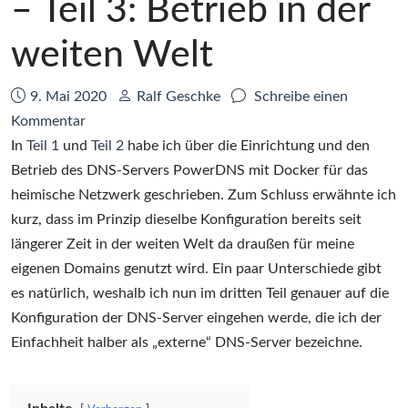
– Teil 3: Betrieb in der
weiten Welt
Datum:
Autor:
9. Mai 2020
Ralf Geschke
Schreibe einen
zu
Kommentar
Ein
In
Teil 1
und
Teil 2
habe ich über die Einrichtung und den
DNS-
Betrieb des DNS-Servers PowerDNS mit Docker für das
Server
heimische Netzwerk geschrieben. Zum Schluss erwähnte ich
mit
kurz, dass im Prinzip dieselbe Konfiguration bereits seit
PowerDNS
längerer Zeit in der weiten Welt da draußen für meine
und
eigenen Domains genutzt wird. Ein paar Unterschiede gibt
Docker
es natürlich, weshalb ich nun im dritten Teil genauer auf die
–
Konfiguration der DNS-Server eingehen werde, die ich der
Teil
Einfachheit halber als „externe“ DNS-Server bezeichne.
3:
Betrieb