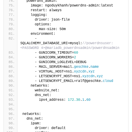
  powerdns_admin:
    image: ngoduykhanh/powerdns-admin:latest
    restart: always
    logging:
      driver: json-file
      options:
        max-size: 50m
    environment:
      - 
SQLALCHEMY_DATABASE_URI=mysql:
//powerdnsuser:
<PASSWORD 4>@mariadb_powerdnsadmin/powerdnsadmin
      - GUNICORN_TIMEOUT=
60
      - GUNICORN_WORKERS=
2
      - GUNICORN_LOGLEVEL=DEBUG
      - MAIL_SERVER=mail.
geschke
.
name
      - VIRTUAL_HOST=ns1.
xyzcdn
.
xyz
      - LETSENCRYPT_HOST=ns1.
xyzcdn
.
xyz
      - LETSENCRYPT_EMAIL=ralf@geschke.
cloud
    networks:
      website_net:
      dns_net:
        ipv4_address: 
172.30
.
1
.
60
networks:
  dns_net:
    ipam:
      driver: default