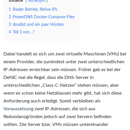
Inhalte
Verbergen
in
1
Realer Betrieb, fiktive IPs
der
2
PowerDNS Docker-Compose-Files
weiten
3
dnsdist und ein paar Hürden
Welt
4
Teil 3 von ..?
Dabei handelt es sich um zwei virtuelle Maschinen (VMs) bei
einem Provider, die zumindest unter zwei unterschiedlichen
IP-Adressen erreichbar sein müssen. Früher gab es bei der
DeNIC mal die Regel, dass die DNS-Server in
unterschiedlichen „Class-C-Netzen“ stehen müssen, aber
wenn es schon keine Netzklassen mehr gibt, hat sich diese
Anforderung auch erledigt. Somit verbleiben als
Voraussetzung
zwei IP-Adressen, die sich aus
Redundanzgründen jedoch auf zwei Servern befinden
sollten. Die Server bzw. VMs müssen untereinander