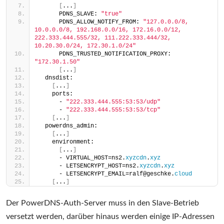
[
...
]
      PDNS_SLAVE: 
"true"
      PDNS_ALLOW_NOTIFY_FROM: 
"127.0.0.0/8, 
10.0.0.0/8, 192.168.0.0/16, 172.16.0.0/12, 
222.333.444.555/32, 111.222.333.444/32, 
10.20.30.0/24, 172.30.1.0/24"
      PDNS_TRUSTED_NOTIFICATION_PROXY: 
"172.30.1.50"
[
...
]
  dnsdist:
[
...
]
    ports:
      - 
"222.333.444.555:53:53/udp"
      - 
"222.333.444.555:53:53/tcp"
[
...
]
  powerdns_admin:
[
...
]
    environment:
[
...
]
      - VIRTUAL_HOST=ns2.
xyzcdn
.
xyz
      - LETSENCRYPT_HOST=ns2.
xyzcdn
.
xyz
      - LETSENCRYPT_EMAIL=ralf@geschke.
cloud
[
...
]
Der PowerDNS-Auth-Server muss in den Slave-Betrieb
versetzt werden, darüber hinaus werden einige IP-Adressen