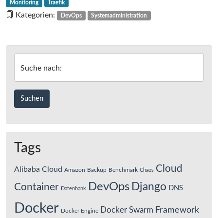
Monitoring
Traefik
Traefik
Kategorien:
DevOps
Systemadministration
einrichten
Suche nach:
Tags
Cloud
Alibaba Cloud
Amazon
Backup
Benchmark
Chaos
DevOps
Django
Container
DNS
Datenbank
Docker
Framework
Docker Swarm
Docker Engine