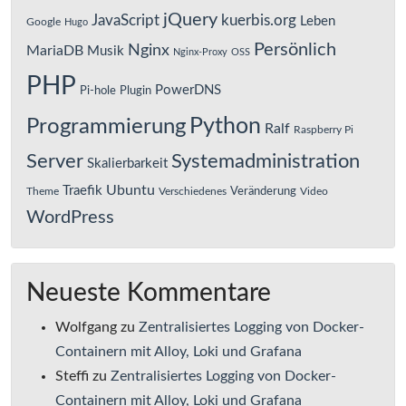
jQuery
JavaScript
kuerbis.org
Leben
Google
Hugo
Persönlich
Nginx
MariaDB
Musik
Nginx-Proxy
OSS
PHP
PowerDNS
Pi-hole
Plugin
Python
Programmierung
Ralf
Raspberry Pi
Server
Systemadministration
Skalierbarkeit
Ubuntu
Traefik
Veränderung
Theme
Verschiedenes
Video
WordPress
Neueste Kommentare
Wolfgang
zu
Zentralisiertes Logging von Docker-
Containern mit Alloy, Loki und Grafana
Steffi
zu
Zentralisiertes Logging von Docker-
Containern mit Alloy, Loki und Grafana