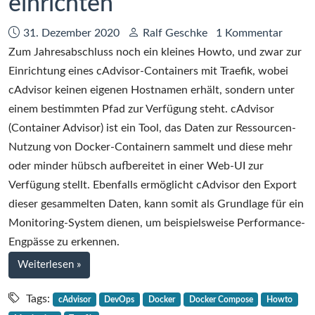
einrichten
Datum:
Autor:
31. Dezember 2020
Ralf Geschke
1 Kommentar
Zum Jahresabschluss noch ein kleines Howto, und zwar zur
Einrichtung eines cAdvisor-Containers mit Traefik, wobei
cAdvisor keinen eigenen Hostnamen erhält, sondern unter
einem bestimmten Pfad zur Verfügung steht. cAdvisor
(Container Advisor) ist ein Tool, das Daten zur Ressourcen-
Nutzung von Docker-Containern sammelt und diese mehr
oder minder hübsch aufbereitet in einer Web-UI zur
Verfügung stellt. Ebenfalls ermöglicht cAdvisor den Export
dieser gesammelten Daten, kann somit als Grundlage für ein
Monitoring-System dienen, um beispielsweise Performance-
Engpässe zu erkennen.
bei
Weiterlesen
»
Howto:
cAdvisor
Tags:
cAdvisor
DevOps
Docker
Docker Compose
Howto
mit