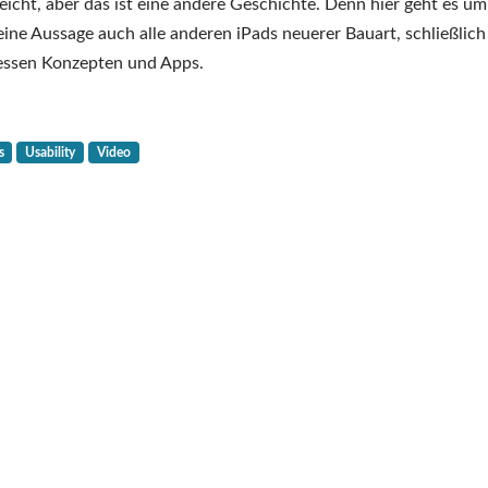
Das
leicht, aber das ist eine andere Geschichte. Denn hier geht es um
iPad
 meine Aussage auch alle anderen iPads neuerer Bauart, schließlich
Air
dessen Konzepten und Apps.
(2024)
ist
ein
s
Usability
Video
Schaumkuss