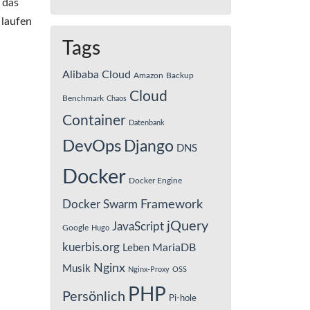
 das
 laufen
Tags
Alibaba Cloud
Amazon
Backup
Cloud
Benchmark
Chaos
Container
Datenbank
DevOps
Django
DNS
Docker
Docker Engine
Framework
Docker Swarm
jQuery
JavaScript
Google
Hugo
kuerbis.org
MariaDB
Leben
Nginx
Musik
Nginx-Proxy
OSS
PHP
Persönlich
Pi-hole