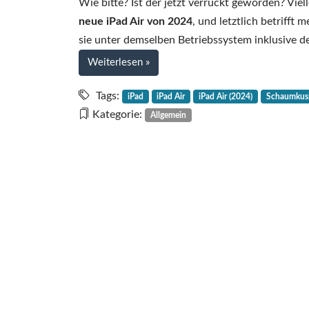
Wie bitte? Ist der jetzt verrückt geworden? Viel
neue iPad Air von 2024
, und letztlich betrifft
sie unter demselben Betriebssystem inklusive 
bei
Weiterlesen
»
Das
iPad
Tags:
iPad
iPad Air
iPad Air (2024)
Schaumkus
Air
Kategorie:
Allgemein
(2024)
ist
ein
Schaumkuss