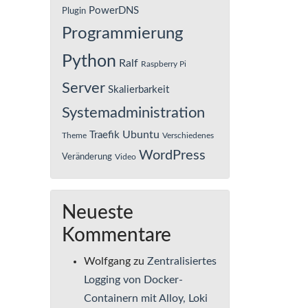
PowerDNS
Plugin
Programmierung
Python
Ralf
Raspberry Pi
Server
Skalierbarkeit
Systemadministration
Ubuntu
Traefik
Theme
Verschiedenes
WordPress
Veränderung
Video
Neueste
Kommentare
Wolfgang
zu
Zentralisiertes
Logging von Docker-
Containern mit Alloy, Loki