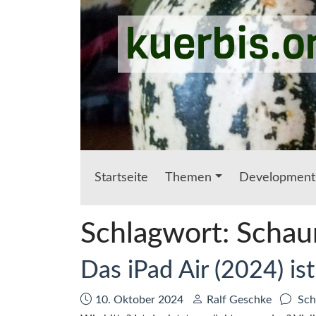
Zum Hauptinhalt springen
kuerbis.o
Startseite
Themen
Development
Schlagwort:
Schau
Das iPad Air (2024) i
Datum:
Autor:
10. Oktober 2024
Ralf Geschke
Sch