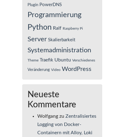
PowerDNS
Plugin
Programmierung
Python
Ralf
Raspberry Pi
Server
Skalierbarkeit
Systemadministration
Ubuntu
Traefik
Theme
Verschiedenes
WordPress
Veränderung
Video
Neueste
Kommentare
Wolfgang
zu
Zentralisiertes
Logging von Docker-
Containern mit Alloy, Loki