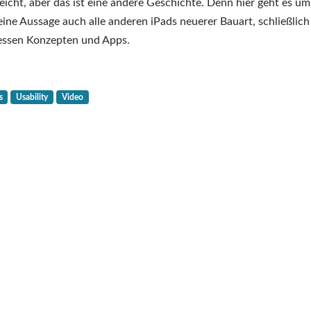
Das
leicht, aber das ist eine andere Geschichte. Denn hier geht es um
iPad
 meine Aussage auch alle anderen iPads neuerer Bauart, schließlich
Air
dessen Konzepten und Apps.
(2024)
ist
ein
s
Usability
Video
Schaumkuss