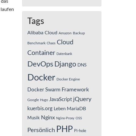
 das
 laufen
Tags
Alibaba Cloud
Amazon
Backup
Cloud
Benchmark
Chaos
Container
Datenbank
DevOps
Django
DNS
Docker
Docker Engine
Framework
Docker Swarm
jQuery
JavaScript
Google
Hugo
kuerbis.org
MariaDB
Leben
Nginx
Musik
Nginx-Proxy
OSS
PHP
Persönlich
Pi-hole