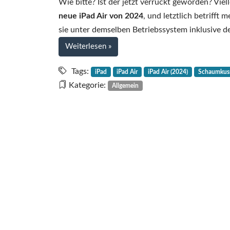
Wie bitte? Ist der jetzt verrückt geworden? Viel
neue iPad Air von 2024
, und letztlich betrifft
sie unter demselben Betriebssystem inklusive 
bei
Weiterlesen
»
Das
iPad
Tags:
iPad
iPad Air
iPad Air (2024)
Schaumkus
Air
Kategorie:
Allgemein
(2024)
ist
ein
Schaumkuss