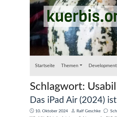
Zum Hauptinhalt springen
kuerbis.o
Startseite
Themen
Development
Schlagwort:
Usabil
Das iPad Air (2024) i
Datum:
Autor:
10. Oktober 2024
Ralf Geschke
Sch