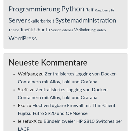
Python
Programmierung
Ralf
Raspberry Pi
Server
Systemadministration
Skalierbarkeit
Ubuntu
Traefik
Veränderung
Theme
Verschiedenes
Video
WordPress
Neueste Kommentare
Wolfgang
zu
Zentralisiertes Logging von Docker-
Containern mit Alloy, Loki und Grafana
Steffi
zu
Zentralisiertes Logging von Docker-
Containern mit Alloy, Loki und Grafana
Exo
zu
Hochverfügbare Firewall mit Thin-Client
Fujitsu Futro S920 und OPNsense
leisefuxX
zu
Bündeln zweier HP 2810 Switches per
LACP