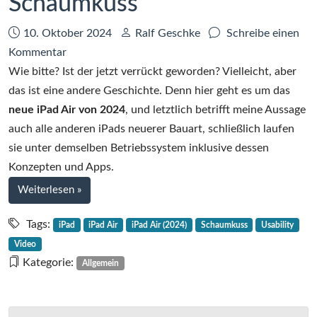
Schaumkuss
Datum:
Autor:
10. Oktober 2024
Ralf Geschke
Schreibe einen
zu
Kommentar
Das
Wie bitte? Ist der jetzt verrückt geworden? Vielleicht, aber
iPad
das ist eine andere Geschichte. Denn hier geht es um das
Air
neue iPad Air von 2024
, und letztlich betrifft meine Aussage
(2024)
auch alle anderen iPads neuerer Bauart, schließlich laufen
ist
sie unter demselben Betriebssystem inklusive dessen
ein
Konzepten und Apps.
Schaumkuss
bei
Weiterlesen
»
Das
iPad
Tags:
iPad
iPad Air
iPad Air (2024)
Schaumkuss
Usability
Air
Video
(2024)
Kategorie:
Allgemein
ist
ein
Schaumkuss