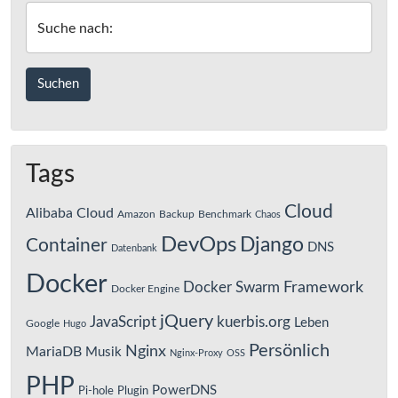
Suche nach:
Tags
Cloud
Alibaba Cloud
Amazon
Backup
Benchmark
Chaos
DevOps
Django
Container
DNS
Datenbank
Docker
Framework
Docker Swarm
Docker Engine
jQuery
JavaScript
kuerbis.org
Leben
Google
Hugo
Persönlich
Nginx
MariaDB
Musik
Nginx-Proxy
OSS
PHP
PowerDNS
Pi-hole
Plugin