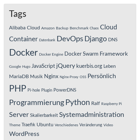
Tags
Cloud
Alibaba Cloud
Amazon
Backup
Benchmark
Chaos
DevOps
Django
Container
DNS
Datenbank
Docker
Framework
Docker Swarm
Docker Engine
jQuery
JavaScript
kuerbis.org
Leben
Google
Hugo
Persönlich
Nginx
MariaDB
Musik
Nginx-Proxy
OSS
PHP
PowerDNS
Pi-hole
Plugin
Python
Programmierung
Ralf
Raspberry Pi
Server
Systemadministration
Skalierbarkeit
Ubuntu
Traefik
Veränderung
Theme
Verschiedenes
Video
WordPress