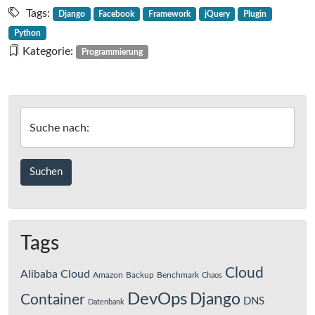
Tags:
Django
Facebook
Framework
jQuery
Plugin
Python
Kategorie:
Programmierung
Suche nach:
Tags
Cloud
Alibaba Cloud
Amazon
Backup
Benchmark
Chaos
DevOps
Django
Container
DNS
Datenbank