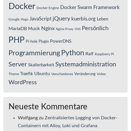
Docker
Framework
Docker Swarm
Docker Engine
jQuery
JavaScript
kuerbis.org
Leben
Google
Hugo
Persönlich
Nginx
MariaDB
Musik
Nginx-Proxy
OSS
PHP
PowerDNS
Pi-hole
Plugin
Python
Programmierung
Ralf
Raspberry Pi
Server
Systemadministration
Skalierbarkeit
Ubuntu
Traefik
Veränderung
Theme
Verschiedenes
Video
WordPress
Neueste Kommentare
Wolfgang
zu
Zentralisiertes Logging von Docker-
Containern mit Alloy, Loki und Grafana