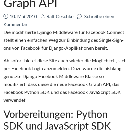
Graph API
Datum:
Autor:
10. Mai 2010
Ralf Geschke
Schreibe einen
zu
Kommentar
Facebook
Die modifizierte Django Middleware für Facebook Connect
Connect
stellt einen einfachen Weg zur Einbindung des Single-Sign-
Django
ons von Facebook für Django-Applikationen bereit.
Middleware
Ab sofort bietet diese Site auch wieder die Möglichkeit, sich
mit
per Facebook Login anzumelden. Dazu wurde die bishlang
Graph
genutzte Django Facebook Middleware Klasse so
API
modifiziert, dass diese die neue Facebook Graph API, das
Facebook Python SDK und das Facebook JavaScript SDK
verwendet.
Vorbereitungen: Python
SDK und JavaScript SDK